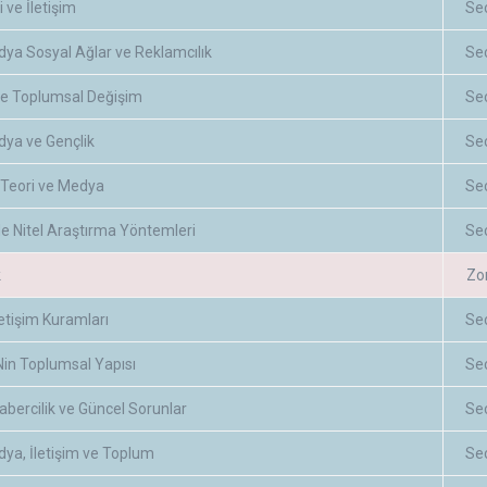
 ve İletişim
Se
ya Sosyal Ağlar ve Reklamcılık
Se
e Toplumsal Değişim
Se
dya ve Gençlik
Se
l Teori ve Medya
Se
de Nitel Araştırma Yöntemleri
Se
k
Zo
letişim Kuramları
Se
Nin Toplumsal Yapısı
Se
abercilik ve Güncel Sorunlar
Se
ya, İletişim ve Toplum
Se