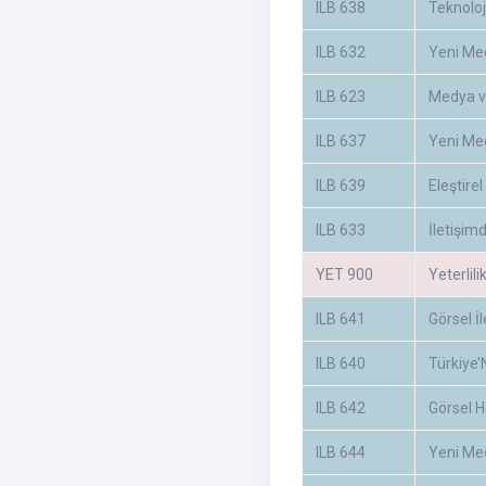
ILB 638
Teknoloji
ILB 632
Yeni Med
ILB 623
Medya v
ILB 637
Yeni Me
ILB 639
Eleştire
ILB 633
İletişim
YET 900
Yeterlili
ILB 641
Görsel İ
ILB 640
Türkiye’
ILB 642
Görsel H
ILB 644
Yeni Med