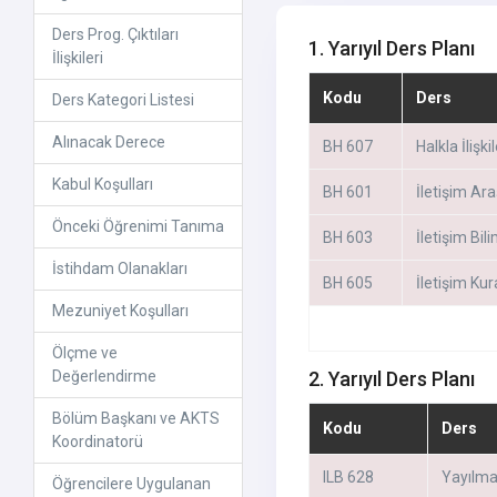
Ders Prog. Çıktıları
1. Yarıyıl Ders Planı
İlişkileri
Kodu
Ders
Ders Kategori Listesi
Alınacak Derece
BH 607
Halkla İlişk
Kabul Koşulları
BH 601
İletişim Ar
Önceki Öğrenimi Tanıma
BH 603
İletişim Bili
İstihdam Olanakları
BH 605
İletişim Ku
Mezuniyet Koşulları
Ölçme ve
Değerlendirme
2. Yarıyıl Ders Planı
Bölüm Başkanı ve AKTS
Kodu
Ders
Koordinatorü
ILB 628
Yayılma
Öğrencilere Uygulanan