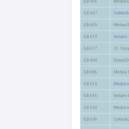
ILB 605
Medya E
ILB 607
Halkla İli
ILB 609
Medya S
ILB 613
İletişim
ILB 617
21. Yüzy
ILB 604
Dünya’D
ILB 606
Medya, S
ILB 614
Medya ve
ILB 616
İletişim
ILB 620
Medya v
ILB 636
Çokkültü