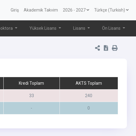
Giriş
Akademik Takvim
2026 - 2027
Türkçe (Turkish)
oktora
Yüksek Lisans
Lisans
Ön Lisans
Kredi Toplam
AKTS Toplam
33
240
-
0