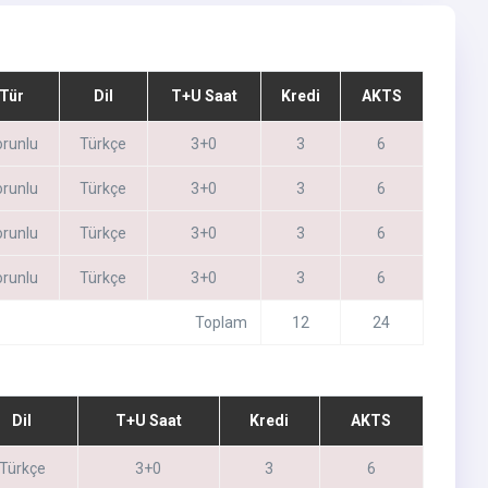
Tür
Dil
T+U Saat
Kredi
AKTS
runlu
Türkçe
3+0
3
6
runlu
Türkçe
3+0
3
6
runlu
Türkçe
3+0
3
6
runlu
Türkçe
3+0
3
6
Toplam
12
24
Dil
T+U Saat
Kredi
AKTS
Türkçe
3+0
3
6