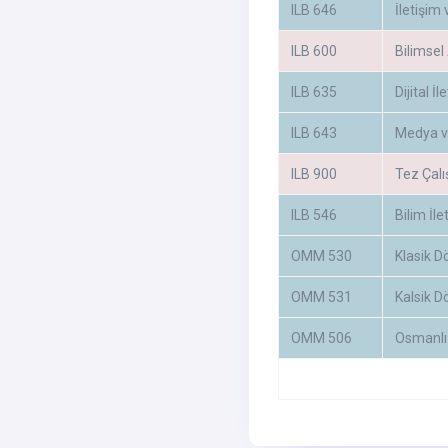
ILB 646
İletişim
ILB 600
Bilimsel
ILB 635
Dijital İ
ILB 643
Medya v
ILB 900
Tez Çal
ILB 546
Bilim İle
OMM 530
Klasik 
OMM 531
Kalsik D
OMM 506
Osmanlı 