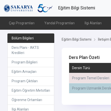
Eğitim Bilgi Sistemi
Çap Programları
Yandal Programları
İlgi Alanları
Bölüm Bilgileri
Eğitim Bilgi Sistemi
İletişim 
Ders Planı - AKTS
Kredileri
Ders Plan Özeti
Program Bilgileri
Dersin Türü
Eğitim Amaçları
Program Temel Dersleri
Program Çıktıları
Program Uzmanlık Dersle
Eğitim Öğretim Metotları
Öğrenme Ortamları
İlgi Alanları