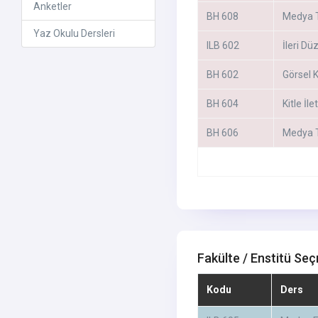
Anketler
BH 608
Medya T
Yaz Okulu Dersleri
ILB 602
İleri Dü
BH 602
Görsel K
BH 604
Kitle İl
BH 606
Medya T
Fakülte / Enstitü Seç
Kodu
Ders