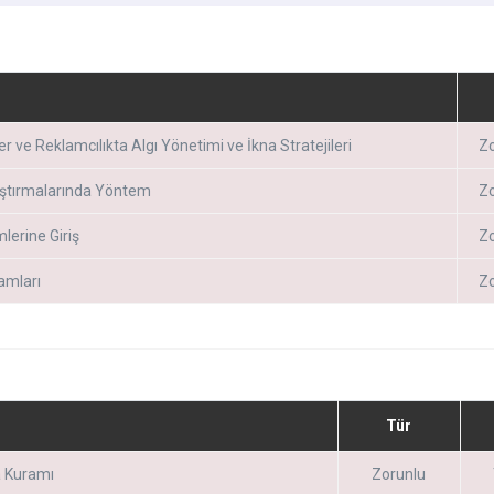
iler ve Reklamcılıkta Algı Yönetimi ve İkna Stratejileri
Zo
aştırmalarında Yöntem
Zo
mlerine Giriş
Zo
ramları
Zo
Tür
 Kuramı
Zorunlu