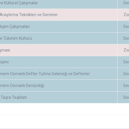
 ve Kültürel Çalışmalar
Se
 Araştırma Teknikleri ve Seminer
Zo
letişim Çalışmaları
Se
e Tüketim Kültürü
Se
ışması
Zo
tişimi
Se
Dönem Osmanlı Defter Tutma Geleneği ve Defterler
Se
önem Osmanlı Denizciliği
Se
Taşra Teşkilatı
Se