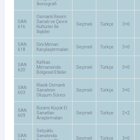
İkonografi
Osmanlı Resim
SAN
Sanatı ve Çevre
Seçmeli
Türkçe
3+0
616
Kültürler İle
İlişkiler
SAN
Dini Mimari
Seçmeli
Türkçe
3+0
618
Karşılaştırmaları
Kafkas
SAN
Mimarisinde
Seçmeli
Türkçe
3+0
620
Bölgesel Etkiler
Klasik Osmanlı
SAN
Sanatının
Seçmeli
Türkçe
3+0
603
Oluşum Süreci
Bizans Küçük El
SAN
Sanatları
Seçmeli
Türkçe
2+2
609
Araştırmaları
Selçuklu
SAN
Sanatında
Seçmeli
Türkçe
3+0