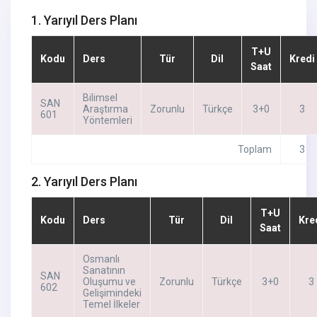
1. Yarıyıl Ders Planı
T+U
Kodu
Ders
Tür
Dil
Kredi
Saat
Bilimsel
SAN
Araştırma
Zorunlu
Türkçe
3+0
3
601
Yöntemleri
Toplam
3
2. Yarıyıl Ders Planı
T+U
Kodu
Ders
Tür
Dil
Kre
Saat
Osmanlı
Sanatının
SAN
Oluşumu ve
Zorunlu
Türkçe
3+0
3
602
Gelişimindeki
Temel İlkeler