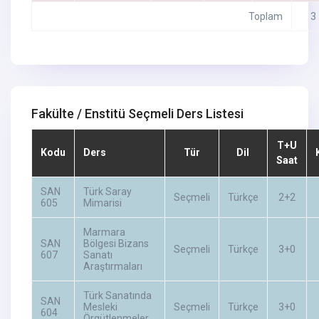
Toplam
3
Fakülte / Enstitü Seçmeli Ders Listesi
T+U
Kodu
Ders
Tür
Dil
Saat
SAN
Türk Saray
Seçmeli
Türkçe
2+2
605
Mimarisi
Marmara
SAN
Bölgesi Bizans
Seçmeli
Türkçe
3+0
607
Sanatı
Araştırmaları
Türk Sanatında
SAN
Mesleki
Seçmeli
Türkçe
3+0
604
Örgütlenmeler