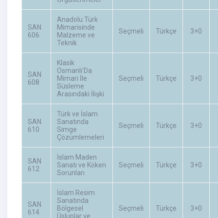
Anadolu Türk
SAN
Mimarisinde
Seçmeli
Türkçe
3+0
606
Malzeme ve
Teknik
Klasik
Osmanlı’Da
SAN
Mimari İle
Seçmeli
Türkçe
3+0
608
Süsleme
Arasındaki İlişki
Türk ve İslam
SAN
Sanatında
Seçmeli
Türkçe
3+0
610
Simge
Çözümlemeleri
İslam Maden
SAN
Sanatı ve Köken
Seçmeli
Türkçe
3+0
612
Sorunları
İslam Resim
Sanatında
SAN
Bölgesel
Seçmeli
Türkçe
3+0
614
Üsluplar ve