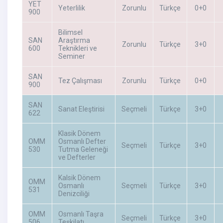
YET
Yeterlilik
Zorunlu
Türkçe
0+0
900
Bilimsel
SAN
Araştırma
Zorunlu
Türkçe
3+0
600
Teknikleri ve
Seminer
SAN
Tez Çalışması
Zorunlu
Türkçe
0+0
900
SAN
Sanat Eleştirisi
Seçmeli
Türkçe
3+0
622
Klasik Dönem
OMM
Osmanlı Defter
Seçmeli
Türkçe
3+0
530
Tutma Geleneği
ve Defterler
Kalsik Dönem
OMM
Osmanlı
Seçmeli
Türkçe
3+0
531
Denizciliği
OMM
Osmanlı Taşra
Seçmeli
Türkçe
3+0
506
Teşkilatı