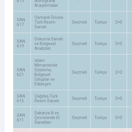
613
İkonografik
Araştırmalar
Osmanlı Öncesi
SAN
Türk Resim
Seçmeli
Türkçe
3+0
617
Sanatı
Dokuma Sanatı
SAN
ve Bölgesel
Seçmeli
Türkçe
3+0
619
Analizler
İslam
Mimarisinde
SAN
Süsleme,
Seçmeli
Türkçe
2+2
621
Bölgesel
Üsluplar ve
Etkileşim
SAN
Çağdaş Türk
Seçmeli
Türkçe
3+0
615
Resim Sanatı
Sakarya İli ve
SAN
Çevresinde El
Seçmeli
Türkçe
3+0
611
Sanatları