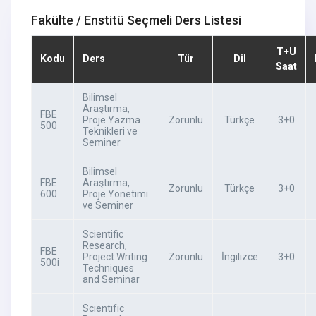
Fakülte / Enstitü Seçmeli Ders Listesi
T+U
Kodu
Ders
Tür
Dil
Saat
Bilimsel
Araştırma,
FBE
Proje Yazma
Zorunlu
Türkçe
3+0
500
Teknikleri ve
Seminer
Bilimsel
FBE
Araştırma,
Zorunlu
Türkçe
3+0
600
Proje Yönetimi
ve Seminer
Scientific
Research,
FBE
Project Writing
Zorunlu
İngilizce
3+0
500i
Techniques
and Seminar
Scıentıfıc