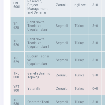
Research,
FBE
Project
Zorunlu
İngilizce
3+0
600i
Management
and Semınar
Sabit Nokta
TPL
Teorisi ve
Seçmeli
Türkçe
3+0
625
Uygulamaları I
Sabit Nokta
TPL
Teorisi ve
Seçmeli
Türkçe
3+0
626
Uygulamaları II
Düğüm Teorisi
TPL
ve
Seçmeli
Türkçe
3+0
629
Uygulamaları
TPL
Genelleştirilmiş
Zorunlu
Türkçe
3+0
008
Topoloji
YET
Yeterlilik
Zorunlu
Türkçe
0+0
900
TPL
Operatör Teori
Seçmeli
Türkçe
3+0
630