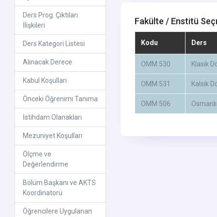
Ders Prog. Çıktıları
Fakülte / Enstitü Seç
İlişkileri
Kodu
Ders
Ders Kategori Listesi
Alınacak Derece
OMM 530
Klasik 
Kabul Koşulları
OMM 531
Kalsik D
Önceki Öğrenimi Tanıma
OMM 506
Osmanlı 
İstihdam Olanakları
Mezuniyet Koşulları
Ölçme ve
Değerlendirme
Bölüm Başkanı ve AKTS
Koordinatorü
Öğrencilere Uygulanan