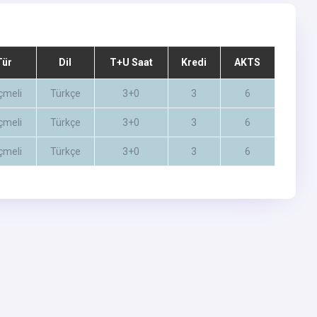
Tür
Dil
T+U Saat
Kredi
AKTS
çmeli
Türkçe
3+0
3
6
çmeli
Türkçe
3+0
3
6
çmeli
Türkçe
3+0
3
6