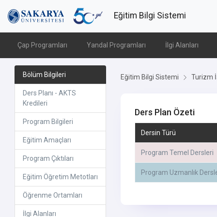
Eğitim Bilgi Sistemi
Çap Programları
Yandal Programları
İlgi Alanları
Bölüm Bilgileri
Eğitim Bilgi Sistemi
Turizm İ
Ders Planı - AKTS
Kredileri
Ders Plan Özeti
Program Bilgileri
Dersin Türü
Eğitim Amaçları
Program Temel Dersleri
Program Çıktıları
Program Uzmanlık Dersle
Eğitim Öğretim Metotları
Öğrenme Ortamları
İlgi Alanları