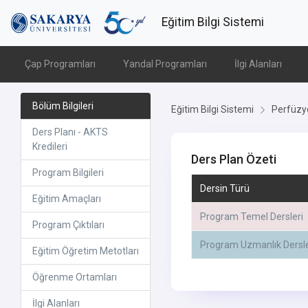
Eğitim Bilgi Sistemi
Çap Programları
Yandal Programları
İlgi Alanları
Bölüm Bilgileri
Eğitim Bilgi Sistemi
Perfüzyo
Ders Planı - AKTS
Kredileri
Ders Plan Özeti
Program Bilgileri
Dersin Türü
Eğitim Amaçları
Program Temel Dersleri
Program Çıktıları
Program Uzmanlık Dersle
Eğitim Öğretim Metotları
Öğrenme Ortamları
İlgi Alanları