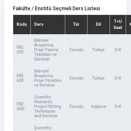
Fakülte / Enstitü Seçmeli Ders Listesi
T+U
Kodu
Ders
Tür
Dil
Saat
Bilimsel
Araştırma,
FBE
Proje Yazma
Zorunlu
Türkçe
3+0
500
Teknikleri ve
Seminer
Bilimsel
FBE
Araştırma,
Zorunlu
Türkçe
3+0
600
Proje Yönetimi
ve Seminer
Scientific
Research,
FBE
Project Writing
Zorunlu
İngilizce
3+0
500i
Techniques
and Seminar
Scıentıfıc