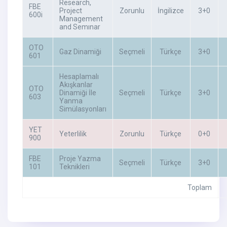
Research,
FBE
Project
Zorunlu
İngilizce
3+0
600i
Management
and Semınar
OTO
Gaz Dinamiği
Seçmeli
Türkçe
3+0
601
Hesaplamalı
Akışkanlar
OTO
Dinamiği İle
Seçmeli
Türkçe
3+0
603
Yanma
Simülasyonları
YET
Yeterlilik
Zorunlu
Türkçe
0+0
900
FBE
Proje Yazma
Seçmeli
Türkçe
3+0
101
Teknikleri
Toplam