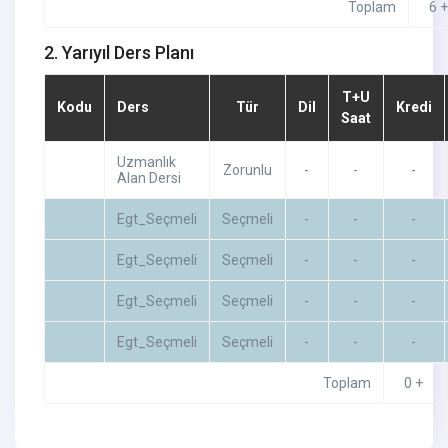
Toplam
6 
2. Yarıyıl Ders Planı
T+U
Kodu
Ders
Tür
Dil
Kredi
Saat
Uzmanlık
Zorunlu
-
-
-
Alan Dersi
Egt_Seçmeli
Seçmeli
-
-
-
Egt_Seçmeli
Seçmeli
-
-
-
Egt_Seçmeli
Seçmeli
-
-
-
Egt_Seçmeli
Seçmeli
-
-
-
Toplam
0 +