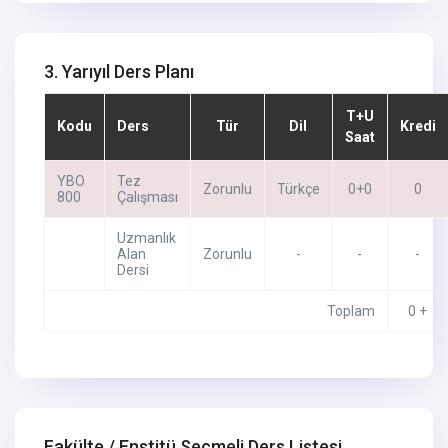
3. Yarıyıl Ders Planı
T+U
Kodu
Ders
Tür
Dil
Kredi
Saat
YBO
Tez
Zorunlu
Türkçe
0+0
0
800
Çalışması
Uzmanlık
Alan
Zorunlu
-
-
-
Dersi
Toplam
0 +
Fakülte / Enstitü Seçmeli Ders Listesi