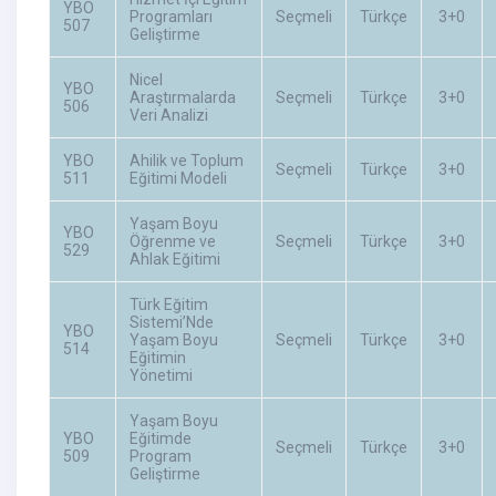
YBO
Programları
Seçmeli
Türkçe
3+0
507
Geliştirme
Nicel
YBO
Araştırmalarda
Seçmeli
Türkçe
3+0
506
Veri Analizi
YBO
Ahilik ve Toplum
Seçmeli
Türkçe
3+0
511
Eğitimi Modeli
Yaşam Boyu
YBO
Öğrenme ve
Seçmeli
Türkçe
3+0
529
Ahlak Eğitimi
Türk Eğitim
Sistemi’Nde
YBO
Yaşam Boyu
Seçmeli
Türkçe
3+0
514
Eğitimin
Yönetimi
Yaşam Boyu
YBO
Eğitimde
Seçmeli
Türkçe
3+0
509
Program
Geliştirme