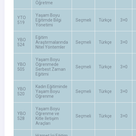
Öğretme
Yaşam Boyu
YTO
Eğitimde Bilgi
Seçmeli
Türkçe
3+0
519
Yönetimi
Eğitim
YBO
Araştırmalarında
Seçmeli
Türkçe
3+0
524
Nitel Yöntemler
Yaşam Boyu
YBO
Öğrenmede
Seçmeli
Türkçe
3+0
505
Serbest Zaman
Eğitimi
Kadın Eğitiminde
YBO
Yaşam Boyu
Seçmeli
Türkçe
3+0
520
Öğrenme
Yaşam Boyu
YBO
Öğrenme ve
Seçmeli
Türkçe
3+0
528
Kitle İletişim
Araçları
Hizmet İçi Eğitim