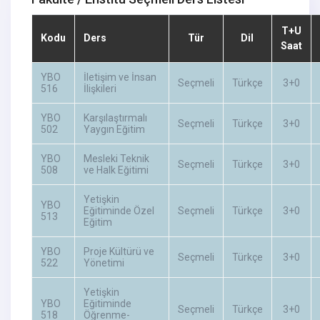
T+U
Kodu
Ders
Tür
Dil
Saat
YBO
İletişim ve İnsan
Seçmeli
Türkçe
3+0
516
İlişkileri
YBO
Karşılaştırmalı
Seçmeli
Türkçe
3+0
502
Yaygın Eğitim
YBO
Mesleki Teknik
Seçmeli
Türkçe
3+0
508
ve Halk Eğitimi
Yetişkin
YBO
Eğitiminde Özel
Seçmeli
Türkçe
3+0
513
Eğitim
YBO
Proje Kültürü ve
Seçmeli
Türkçe
3+0
522
Yönetimi
Yetişkin
YBO
Eğitiminde
Seçmeli
Türkçe
3+0
518
Öğrenme-