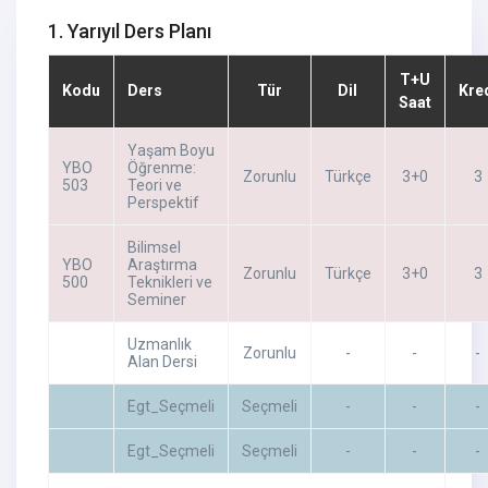
1. Yarıyıl Ders Planı
T+U
Kodu
Ders
Tür
Dil
Kre
Saat
Yaşam Boyu
YBO
Öğrenme:
Zorunlu
Türkçe
3+0
3
503
Teori ve
Perspektif
Bilimsel
YBO
Araştırma
Zorunlu
Türkçe
3+0
3
500
Teknikleri ve
Seminer
Uzmanlık
Zorunlu
-
-
-
Alan Dersi
Egt_Seçmeli
Seçmeli
-
-
-
Egt_Seçmeli
Seçmeli
-
-
-