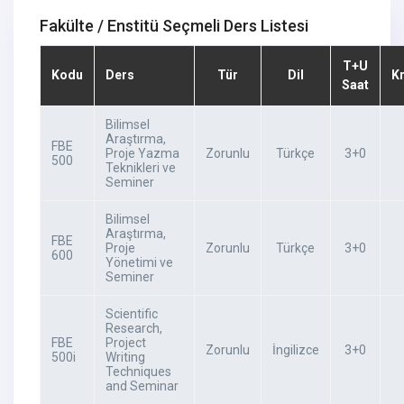
Fakülte / Enstitü Seçmeli Ders Listesi
T+U
Kodu
Ders
Tür
Dil
K
Saat
Bilimsel
Araştırma,
FBE
Proje Yazma
Zorunlu
Türkçe
3+0
500
Teknikleri ve
Seminer
Bilimsel
Araştırma,
FBE
Proje
Zorunlu
Türkçe
3+0
600
Yönetimi ve
Seminer
Scientific
Research,
FBE
Project
Zorunlu
İngilizce
3+0
500i
Writing
Techniques
and Seminar