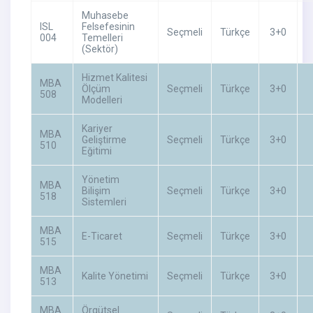
Muhasebe
ISL
Felsefesinin
Seçmeli
Türkçe
3+0
004
Temelleri
(Sektör)
Hizmet Kalitesi
MBA
Ölçüm
Seçmeli
Türkçe
3+0
508
Modelleri
Kariyer
MBA
Geliştirme
Seçmeli
Türkçe
3+0
510
Eğitimi
Yönetim
MBA
Bilişim
Seçmeli
Türkçe
3+0
518
Sistemleri
MBA
E-Ticaret
Seçmeli
Türkçe
3+0
515
MBA
Kalite Yönetimi
Seçmeli
Türkçe
3+0
513
MBA
Örgütsel