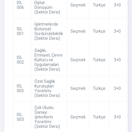
ISL
Dijital
Seçmeli
Türkçe
3+0
006
Dönüşüm
(Sektör Dersi)
İşletmelerde
ISL
Bütünsel
Seçmeli
Türkçe
3+0
001
Sürdürülebilirlik
(Sektör Dersi)
Sağlık,
Emniyet, Çevre
ISL
Kültürü ve
Seçmeli
Türkçe
3+0
002
Uygulamaları
(Sektör Dersi)
Özel Sağlık
ISL
Kuruluşları
Seçmeli
Türkçe
3+0
005
Yönetimi
(Sektör Dersi)
Çok Uluslu
Sanayi
ISL
Şirketlerin
Seçmeli
Türkçe
3+0
003
Yönetimi
(Sektör Dersi)