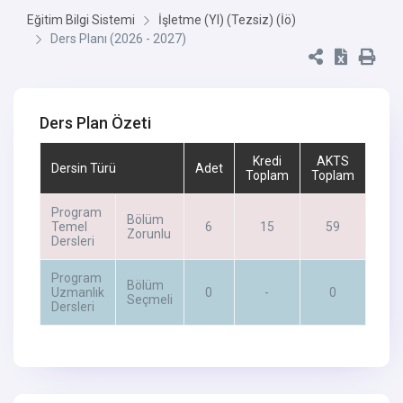
Eğitim Bilgi Sistemi
İşletme (Yl) (Tezsiz) (İö)
Ders Planı (2026 - 2027)
Ders Plan Özeti
Kredi
AKTS
Dersin Türü
Adet
Toplam
Toplam
Program
Bölüm
Temel
6
15
59
Zorunlu
Dersleri
Program
Bölüm
Uzmanlık
0
-
0
Seçmeli
Dersleri