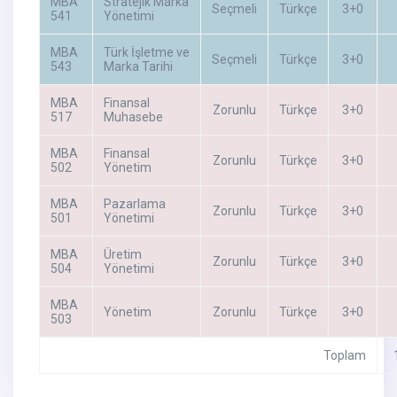
MBA
Stratejik Marka
Seçmeli
Türkçe
3+0
541
Yönetimi
MBA
Türk İşletme ve
Seçmeli
Türkçe
3+0
543
Marka Tarihi
MBA
Finansal
Zorunlu
Türkçe
3+0
517
Muhasebe
MBA
Finansal
Zorunlu
Türkçe
3+0
502
Yönetim
MBA
Pazarlama
Zorunlu
Türkçe
3+0
501
Yönetimi
MBA
Üretim
Zorunlu
Türkçe
3+0
504
Yönetimi
MBA
Yönetim
Zorunlu
Türkçe
3+0
503
Toplam