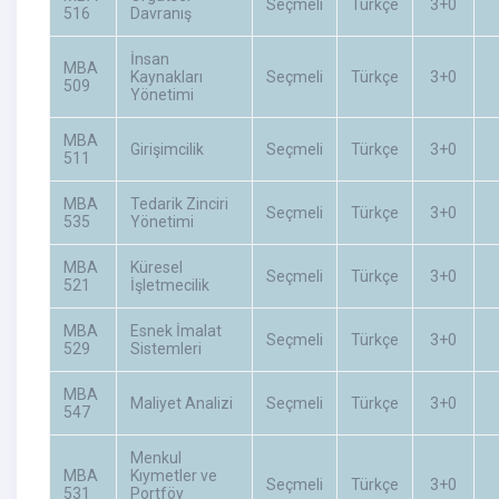
Seçmeli
Türkçe
3+0
516
Davranış
İnsan
MBA
Kaynakları
Seçmeli
Türkçe
3+0
509
Yönetimi
MBA
Girişimcilik
Seçmeli
Türkçe
3+0
511
MBA
Tedarik Zinciri
Seçmeli
Türkçe
3+0
535
Yönetimi
MBA
Küresel
Seçmeli
Türkçe
3+0
521
İşletmecilik
MBA
Esnek İmalat
Seçmeli
Türkçe
3+0
529
Sistemleri
MBA
Maliyet Analizi
Seçmeli
Türkçe
3+0
547
Menkul
MBA
Kıymetler ve
Seçmeli
Türkçe
3+0
531
Portföy