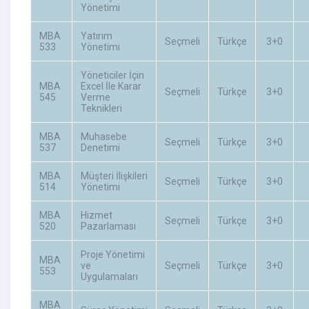
Yönetimi
MBA
Yatırım
Seçmeli
Türkçe
3+0
533
Yönetimi
Yöneticiler İçin
MBA
Excel İle Karar
Seçmeli
Türkçe
3+0
545
Verme
Teknikleri
MBA
Muhasebe
Seçmeli
Türkçe
3+0
537
Denetimi
MBA
Müşteri İlişkileri
Seçmeli
Türkçe
3+0
514
Yönetimi
MBA
Hizmet
Seçmeli
Türkçe
3+0
520
Pazarlaması
Proje Yönetimi
MBA
ve
Seçmeli
Türkçe
3+0
553
Uygulamaları
MBA