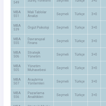
Süreç Yönetimi
Seçmeli
Türkçe
3+0
549
MBA
Mali Tablolar
Seçmeli
Türkçe
3+0
551
Analizi
MBA
Örgüt Psikoloji
Seçmeli
Türkçe
3+0
539
MBA
Davranışsal
Seçmeli
Türkçe
3+0
555
Finans
MBA
Stratejik
Seçmeli
Türkçe
3+0
506
Yönetim
MBA
Yönetim
Seçmeli
Türkçe
3+0
505
Muhasebesi
MBA
Araştırma
Seçmeli
Türkçe
3+0
507
Yöntemleri
MBA
Pazarlama
Seçmeli
Türkçe
3+0
556
Analitikleri