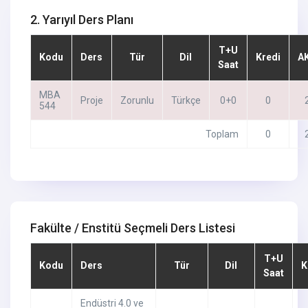
2. Yarıyıl Ders Planı
T+U
Kodu
Ders
Tür
Dil
Kredi
A
Saat
MBA
Proje
Zorunlu
Türkçe
0+0
0
544
Toplam
0
Fakülte / Enstitü Seçmeli Ders Listesi
T+U
Kodu
Ders
Tür
Dil
K
Saat
Endüstri 4.0 ve