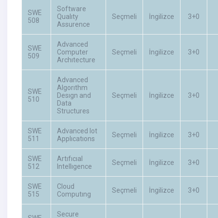
Software
SWE
Qualıty
Seçmeli
İngilizce
3+0
508
Assurence
Advanced
SWE
Computer
Seçmeli
İngilizce
3+0
509
Archıtecture
Advanced
Algorıthm
SWE
Desıgn and
Seçmeli
İngilizce
3+0
510
Data
Structures
SWE
Advanced Iot
Seçmeli
İngilizce
3+0
511
Applıcatıons
SWE
Artıfıcıal
Seçmeli
İngilizce
3+0
512
Intellıgence
SWE
Cloud
Seçmeli
İngilizce
3+0
515
Computıng
Secure
SWE