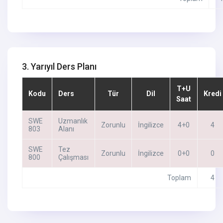
3. Yarıyıl Ders Planı
T+U
Kodu
Ders
Tür
Dil
Kredi
Saat
SWE
Uzmanlık
Zorunlu
İngilizce
4+0
4
803
Alanı
SWE
Tez
Zorunlu
İngilizce
0+0
0
800
Çalışması
Toplam
4