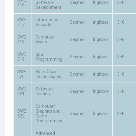
Software
Seçmeli
İngilizce
3+0
516
Development
SWE
Informatıon
Seçmeli
İngilizce
3+0
517
Securıty
SWE
Computer
Seçmeli
İngilizce
3+0
518
Vısıon
SWE
Gpu
Seçmeli
İngilizce
3+0
519
Programmıng
SWE
Block Chaın
Seçmeli
İngilizce
3+0
520
Technologıes
SWE
Software
Seçmeli
İngilizce
3+0
521
Testıng
Computer
SWE
Graphıcs and
Seçmeli
İngilizce
3+0
522
Game
Programmıng
Advanced