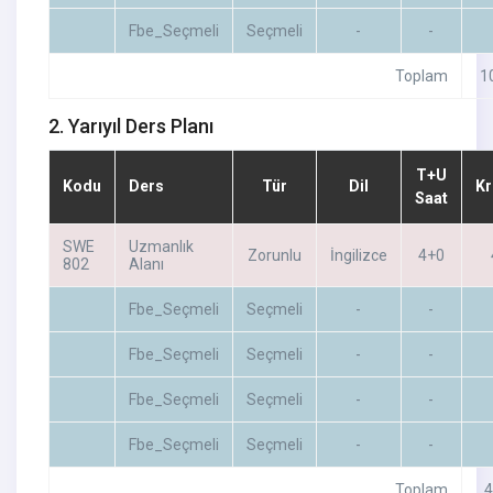
Fbe_Seçmeli
Seçmeli
-
-
Toplam
1
2. Yarıyıl Ders Planı
T+U
Kodu
Ders
Tür
Dil
Kr
Saat
SWE
Uzmanlık
Zorunlu
İngilizce
4+0
802
Alanı
Fbe_Seçmeli
Seçmeli
-
-
Fbe_Seçmeli
Seçmeli
-
-
Fbe_Seçmeli
Seçmeli
-
-
Fbe_Seçmeli
Seçmeli
-
-
Toplam
4