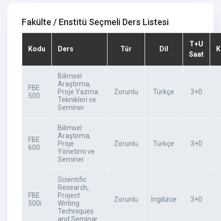
Fakülte / Enstitü Seçmeli Ders Listesi
T+U
Kodu
Ders
Tür
Dil
K
Saat
Bilimsel
Araştırma,
FBE
Proje Yazma
Zorunlu
Türkçe
3+0
500
Teknikleri ve
Seminer
Bilimsel
Araştırma,
FBE
Proje
Zorunlu
Türkçe
3+0
600
Yönetimi ve
Seminer
Scientific
Research,
FBE
Project
Zorunlu
İngilizce
3+0
500i
Writing
Techniques
and Seminar