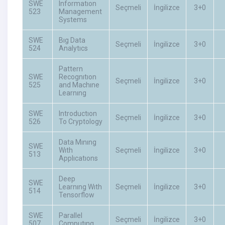
SWE
Informatıon
Seçmeli
İngilizce
3+0
523
Management
Systems
SWE
Bıg Data
Seçmeli
İngilizce
3+0
524
Analytıcs
Pattern
SWE
Recognıtıon
Seçmeli
İngilizce
3+0
525
and Machıne
Learnıng
SWE
Introductıon
Seçmeli
İngilizce
3+0
526
To Cryptology
Data Mınıng
SWE
Wıth
Seçmeli
İngilizce
3+0
513
Applıcatıons
Deep
SWE
Learnıng Wıth
Seçmeli
İngilizce
3+0
514
Tensorflow
SWE
Parallel
Seçmeli
İngilizce
3+0
507
Computıng