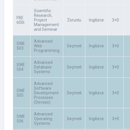
Scıentıfıc
Research,
FBE
Project
Zorunlu
İngilizce
3+0
600i
Management
and Semınar
Advanced
SWE
Web
Seçmeli
İngilizce
3+0
503
Programmıng
Advanced
SWE
Database
Seçmeli
İngilizce
3+0
504
Systems
Advanced
Software
SWE
Development
Seçmeli
İngilizce
3+0
505
Processes
(Devops)
Advanced
SWE
Operatıng
Seçmeli
İngilizce
3+0
506
Systems