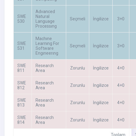
Advanced
SWE
Natural
Seçmeli
İngilizce
3+0
530
Language
Processıng
Machıne
SWE
Learnıng For
Seçmeli
İngilizce
3+0
531
Software
Engıneerıng
SWE
Research
Zorunlu
İngilizce
4+0
811
Area
SWE
Research
Zorunlu
İngilizce
4+0
812
Area
SWE
Research
Zorunlu
İngilizce
4+0
813
Area
SWE
Research
Zorunlu
İngilizce
4+0
814
Area
Toplam