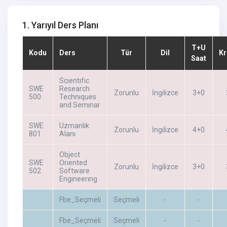
1. Yarıyıl Ders Planı
T+U
Kodu
Ders
Tür
Dil
Kr
Saat
Scıentıfıc
SWE
Research
Zorunlu
İngilizce
3+0
500
Technıques
and Semınar
SWE
Uzmanlık
Zorunlu
İngilizce
4+0
801
Alanı
Object
SWE
Orıented
Zorunlu
İngilizce
3+0
502
Software
Engıneerıng
Fbe_Seçmeli
Seçmeli
-
-
Fbe_Seçmeli
Seçmeli
-
-