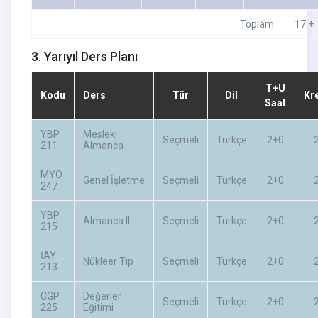
Toplam
17 +
3. Yarıyıl Ders Planı
T+U
Kodu
Ders
Tür
Dil
Kr
Saat
YBP
Mesleki
Seçmeli
Türkçe
2+0
211
Almanca
MYO
Genel İşletme
Seçmeli
Türkçe
2+0
247
YBP
Almanca II
Seçmeli
Türkçe
2+0
215
İAY
Nükleer Tıp
Seçmeli
Türkçe
2+0
213
CGP
Değerler
Seçmeli
Türkçe
2+0
225
Eğitimi