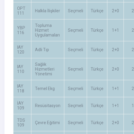
OPT
Halkla İlişkiler
Seçmeli
Türkçe
2+0
2
111
Topluma
YBP
Hizmet
Seçmeli
Türkçe
1+1
2
116
Uygulamaları
IAY
Adli Tıp
Seçmeli
Türkçe
2+0
2
120
Sağlık
IAY
Hizmetleri
Seçmeli
Türkçe
2+0
2
110
Yönetimi
IAY
Temel Ekg
Seçmeli
Türkçe
1+1
2
118
İAY
Resüsitasyon
Seçmeli
Türkçe
1+1
1
109
TDS
Çevre Eğitimi
Seçmeli
Türkçe
2+0
2
109