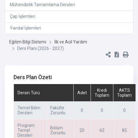
Mühendislik Tamamlama Dersleri
Çap İşlemleri
Yandal İşlemleri
Eğitim Bilgi Sistemi
İlk ve Acil Yardım
Ders Planı (2026 - 2027)
Ders Plan Özeti
Kredi
AKTS
Dersin Türü
Adet
Toplam
Toplam
Temel Bilim
Fakülte
0
0
0
Dersleri
Zorunlu
Program
Bölüm
Temel
20
62
85
Zorunlu
Dersleri