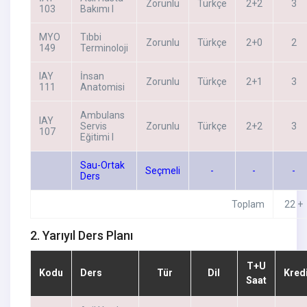
Zorunlu
Türkçe
2+2
3
103
Bakımı I
MYO
Tıbbi
Zorunlu
Türkçe
2+0
2
149
Terminoloji
IAY
İnsan
Zorunlu
Türkçe
2+1
3
111
Anatomisi
Ambulans
IAY
Servis
Zorunlu
Türkçe
2+2
3
107
Eğitimi I
Sau-Ortak
Seçmeli
-
-
-
Ders
Toplam
22 +
2. Yarıyıl Ders Planı
T+U
Kodu
Ders
Tür
Dil
Kred
Saat