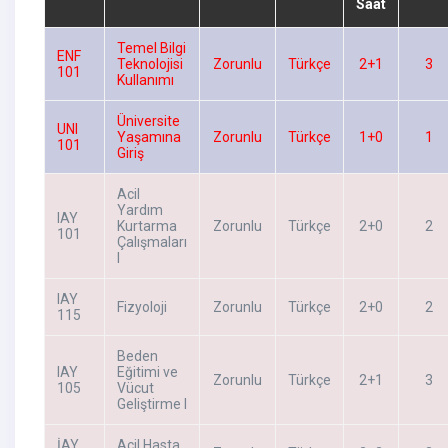
Saat
Temel Bilgi
ENF
Teknolojisi
Zorunlu
Türkçe
2+1
3
101
Kullanımı
Üniversite
UNI
Yaşamına
Zorunlu
Türkçe
1+0
1
101
Giriş
Acil
Yardım
IAY
Kurtarma
Zorunlu
Türkçe
2+0
2
101
Çalışmaları
I
IAY
Fizyoloji
Zorunlu
Türkçe
2+0
2
115
Beden
IAY
Eğitimi ve
Zorunlu
Türkçe
2+1
3
105
Vücut
Geliştirme I
İAY
Acil Hasta