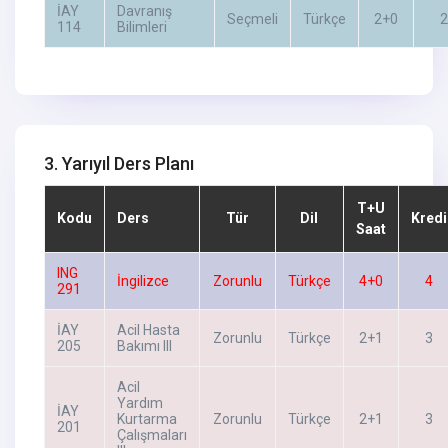
İAY
Davranış
Seçmeli
Türkçe
2+0
2
114
Bilimleri
3. Yarıyıl Ders Planı
T+U
Kodu
Ders
Tür
Dil
Kredi
Saat
ING
İngilizce
Zorunlu
Türkçe
4+0
4
291
İAY
Acil Hasta
Zorunlu
Türkçe
2+1
3
205
Bakımı III
Acil
Yardım
İAY
Kurtarma
Zorunlu
Türkçe
2+1
3
201
Çalışmaları