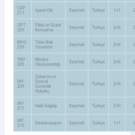
CGP
İşaret Dili
Seçmeli
Türkçe
1+1
211
OPT
Etkili ve Güzel
Seçmeli
Türkçe
2+0
205
Konuşma
MYO
Tıbbi Atık
Seçmeli
Türkçe
2+0
259
Yönetimi
YBP
Medya
Seçmeli
Türkçe
2+0
205
Okuryazarlığı
Çalışma ve
İAY
Sosyal
Seçmeli
Türkçe
2+0
209
Güvenlik
Hukuku
İAY
Halk Sağlığı
Seçmeli
Türkçe
2+0
211
İAY
Reanimasyon
Seçmeli
Türkçe
1+1
215