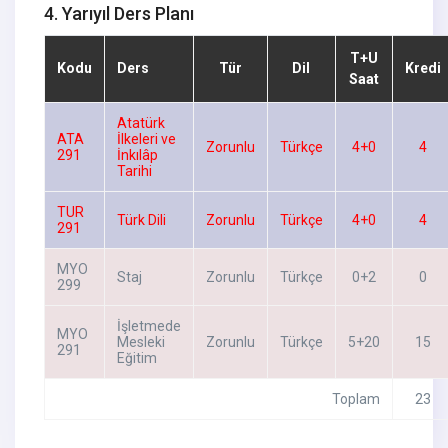
4. Yarıyıl Ders Planı
T+U
Kodu
Ders
Tür
Dil
Kredi
Saat
Atatürk
ATA
İlkeleri ve
Zorunlu
Türkçe
4+0
4
291
İnkılâp
Tarihi
TUR
Türk Dili
Zorunlu
Türkçe
4+0
4
291
MYO
Staj
Zorunlu
Türkçe
0+2
0
299
İşletmede
MYO
Mesleki
Zorunlu
Türkçe
5+20
15
291
Eğitim
Toplam
23