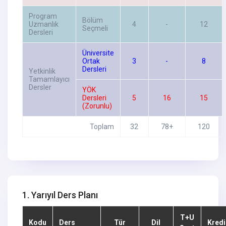
Program
Bölüm
Uzmanlık
4
-
12
Seçmeli
Dersleri
Üniversite
Ortak
3
-
8
Dersleri
Yetkinlik
Tamamlayıcı
Dersler
YÖK
Dersleri
5
16
15
(Zorunlu)
Toplam
32
78+
120
1. Yarıyıl Ders Planı
T+U
Kodu
Ders
Tür
Dil
Kredi