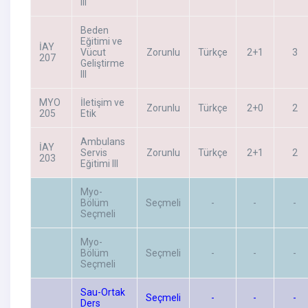
III
Beden
Eğitimi ve
İAY
Vücut
Zorunlu
Türkçe
2+1
3
207
Geliştirme
III
MYO
İletişim ve
Zorunlu
Türkçe
2+0
2
205
Etik
Ambulans
İAY
Servis
Zorunlu
Türkçe
2+1
2
203
Eğitimi III
Myo-
Bölüm
Seçmeli
-
-
-
Seçmeli
Myo-
Bölüm
Seçmeli
-
-
-
Seçmeli
Sau-Ortak
Seçmeli
-
-
-
Ders