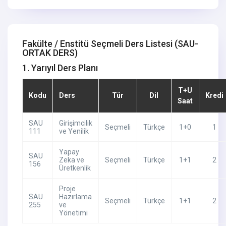
Fakülte / Enstitü Seçmeli Ders Listesi
(SAU-
ORTAK DERS)
1. Yarıyıl Ders Planı
T+U
Kodu
Ders
Tür
Dil
Kredi
Saat
SAU
Girişimcilik
Seçmeli
Türkçe
1+0
1
111
ve Yenilik
Yapay
SAU
Zeka ve
Seçmeli
Türkçe
1+1
2
156
Üretkenlik
Proje
SAU
Hazırlama
Seçmeli
Türkçe
1+1
2
255
ve
Yönetimi