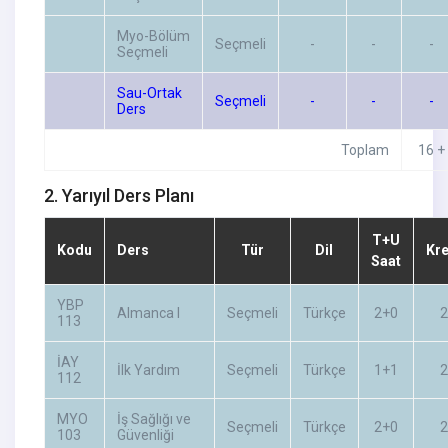
Myo-Bölüm
Seçmeli
-
-
-
Seçmeli
Sau-Ortak
Seçmeli
-
-
-
Ders
Toplam
16 +
2. Yarıyıl Ders Planı
T+U
Kodu
Ders
Tür
Dil
Kre
Saat
YBP
Almanca I
Seçmeli
Türkçe
2+0
2
113
İAY
İlk Yardım
Seçmeli
Türkçe
1+1
2
112
MYO
İş Sağlığı ve
Seçmeli
Türkçe
2+0
2
103
Güvenliği