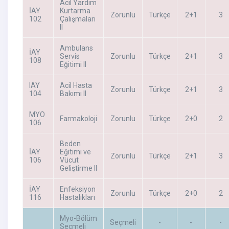
Acil Yardım
İAY
Kurtarma
Zorunlu
Türkçe
2+1
3
102
Çalışmaları
II
Ambulans
İAY
Servis
Zorunlu
Türkçe
2+1
3
108
Eğitimi II
IAY
Acil Hasta
Zorunlu
Türkçe
2+1
3
104
Bakımı II
MYO
Farmakoloji
Zorunlu
Türkçe
2+0
2
106
Beden
İAY
Eğitimi ve
Zorunlu
Türkçe
2+1
3
106
Vücut
Geliştirme II
İAY
Enfeksiyon
Zorunlu
Türkçe
2+0
2
116
Hastalıkları
Myo-Bölüm
Seçmeli
-
-
-
Seçmeli