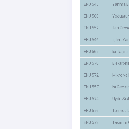
ENJ 545
Yanma Es
ENJ 560
Yoğuşturu
ENJ 552
İleri Pro
ENJ 546
İçten Ya
ENJ 565
Isı Taşını
ENJ 570
Elektroni
ENJ 572
Mikro ve
ENJ 557
Isı Geçiş
ENJ 574
Uydu Sis
ENJ 576
Termoele
ENJ 578
Tasarım 