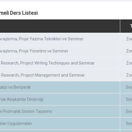
meli Ders Listesi
 Araştırma, Proje Yazma Teknikleri ve Seminer
Zo
Araştırma, Proje Yönetimi ve Seminer
Zo
c Research, Project Writing Techniques and Seminar
Zo
ıc Research, Project Management and Semınar
Zo
lizi ve Benzerlik
Se
alı Akışkanlar Dinamiği
Se
 ve Pnömatik Sistem Tasarımı
Se
ları Uygulamaları
Se