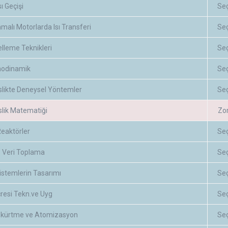
sı Geçişi
Se
malı Motorlarda Isı Transferi
Se
elleme Teknikleri
Se
rmodinamik
Se
likte Deneysel Yöntemler
Se
lik Matematiği
Zo
Reaktörler
Se
 Veri Toplama
Se
istemlerin Tasarımı
Se
resi Tekn.ve Uyg
Se
skürtme ve Atomizasyon
Se