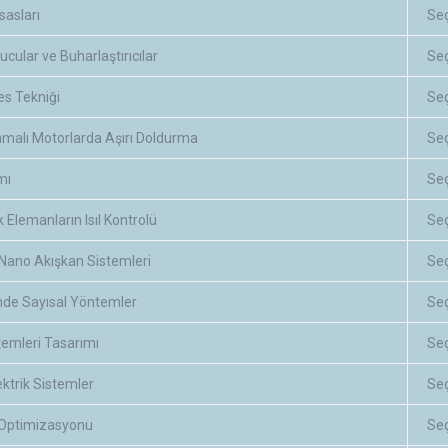
asları
Se
cular ve Buharlaştırıcılar
Se
ses Tekniği
Se
nmalı Motorlarda Aşırı Doldurma
Se
mı
Se
k Elemanların Isıl Kontrolü
Se
 Nano Akışkan Sistemleri
Se
inde Sayısal Yöntemler
Se
temleri Tasarımı
Se
ktrik Sistemler
Se
Optimizasyonu
Se