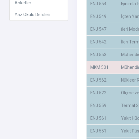
Anketler
ENJ 554
Işınımla I
Yaz Okulu Dersleri
ENJ 549
İçten Yan
ENJ 547
İleri Mod
ENJ 542
İleri Te
ENJ 553
Mühendis
MKM 501
Mühendis
ENJ 562
Nükleer 
ENJ 522
Ölçme ve
ENJ 559
Termal S
ENJ 561
Yakıt Hüc
ENJ 551
Yakıt Pü