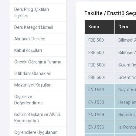
Ders Prog. Çıktıları
Fakülte / Enstitü Seç
İlişkileri
Kodu
Ders
Ders Kategori Listesi
Alınacak Derece
FBE 500
Bilimsel
Kabul Koşulları
FBE 600
Bilimsel 
Önceki Öğrenimi Tanıma
FBE 500i
Scientifi
İstihdam Olanakları
FBE 600i
Scıentıf
Mezuniyet Koşulları
ENJ 563
Boyut Ana
Ölçme ve
ENJ 550
Hesaplam
Değerlendirme
Bölüm Başkanı ve AKTS
ENJ 509
Hidrolik
Koordinatorü
ENJ 556
Isı Pompa
Öğrencilere Uygulanan