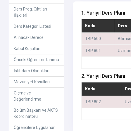
Ders Prog. Çıktıları
1. Yarıyıl Ders Planı
İlişkileri
Kodu
Ders
Ders Kategori Listesi
Alınacak Derece
TBP 500
Bilimse
Kabul Koşulları
TBP 801
Uzmanl
Önceki Öğrenimi Tanıma
İstihdam Olanakları
2. Yarıyıl Ders Planı
Mezuniyet Koşulları
Kodu
De
Ölçme ve
Değerlendirme
TBP 802
Uzm
Bölüm Başkanı ve AKTS
Koordinatorü
Öğrencilere Uygulanan