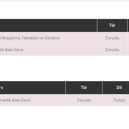
Tür
l Araştırma Teknikleri ve Seminer
Zorunlu
ık Alan Dersi
Zorunlu
rs
Tür
Dil
anlık Alan Dersi
Zorunlu
Türkçe