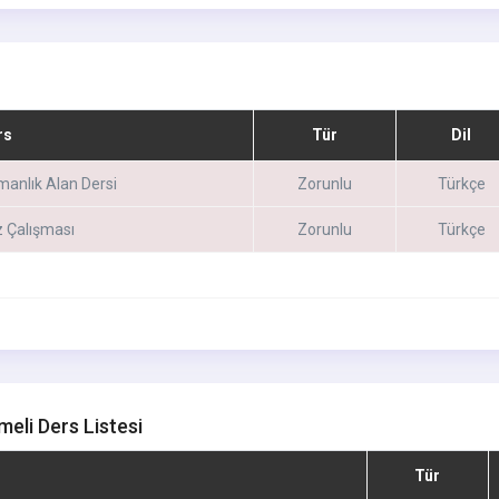
rs
Tür
Dil
anlık Alan Dersi
Zorunlu
Türkçe
 Çalışması
Zorunlu
Türkçe
meli Ders Listesi
Tür