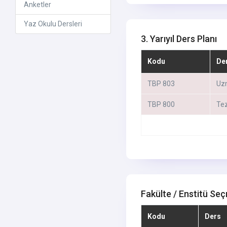
Anketler
Yaz Okulu Dersleri
3. Yarıyıl Ders Planı
Kodu
De
TBP 803
Uzm
TBP 800
Tez
Fakülte / Enstitü Seç
Kodu
Ders