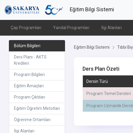
Eğitim Bilgi Sistemi
Çap Programları
Yandal Programları
İlgi Alanları
Bölüm Bilgileri
Eğitim Bilgi Sistemi
Tıbbi Biy
Ders Planı - AKTS
Kredileri
Ders Plan Özeti
Program Bilgileri
Dersin Türü
Eğitim Amaçları
Program Temel Dersleri
Program Çıktıları
Program Uzmanlık Dersle
Eğitim Öğretim Metotları
Öğrenme Ortamları
İlgi Alanları