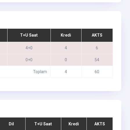
T+U Saat
Kredi
AKTS
4+0
4
6
0+0
0
54
Toplam
4
60
Dil
T+U Saat
Kredi
AKTS