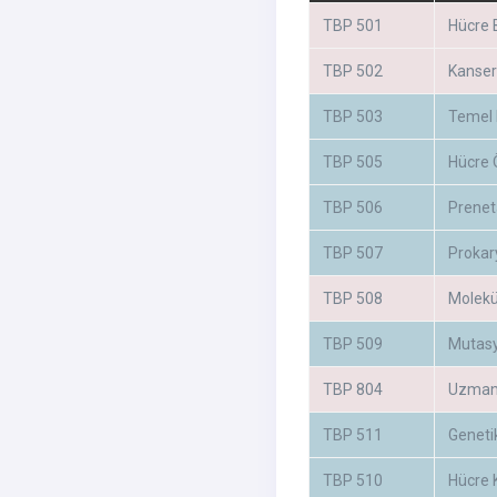
TBP 501
Hücre B
TBP 502
Kanseri
TBP 503
Temel 
TBP 505
Hücre 
TBP 506
Prenet
TBP 507
Prokar
TBP 508
Molekü
TBP 509
Mutasy
TBP 804
Uzmanl
TBP 511
Genetik
TBP 510
Hücre 