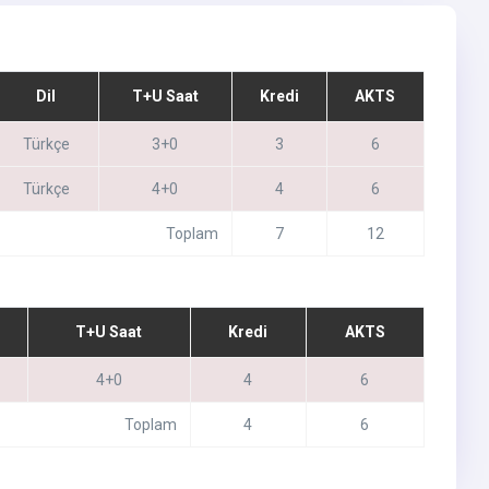
Dil
T+U Saat
Kredi
AKTS
Türkçe
3+0
3
6
Türkçe
4+0
4
6
Toplam
7
12
T+U Saat
Kredi
AKTS
4+0
4
6
Toplam
4
6