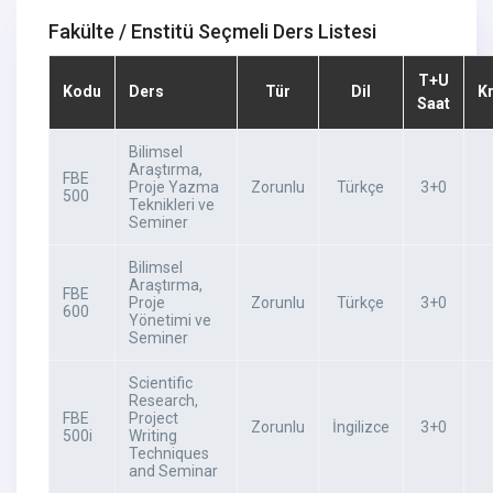
Fakülte / Enstitü Seçmeli Ders Listesi
T+U
Kodu
Ders
Tür
Dil
K
Saat
Bilimsel
Araştırma,
FBE
Proje Yazma
Zorunlu
Türkçe
3+0
500
Teknikleri ve
Seminer
Bilimsel
Araştırma,
FBE
Proje
Zorunlu
Türkçe
3+0
600
Yönetimi ve
Seminer
Scientific
Research,
FBE
Project
Zorunlu
İngilizce
3+0
500i
Writing
Techniques
and Seminar