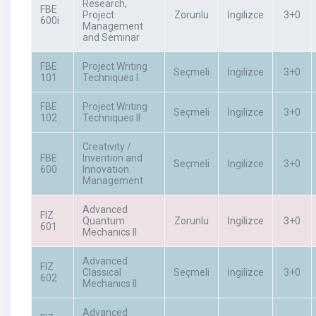
Research,
FBE
Project
Zorunlu
İngilizce
3+0
600i
Management
and Semınar
FBE
Project Wrıtıng
Seçmeli
İngilizce
3+0
101
Technıques I
FBE
Project Wrıtıng
Seçmeli
İngilizce
3+0
102
Technıques II
Creatıvıty /
FBE
Inventıon and
Seçmeli
İngilizce
3+0
600
Innovatıon
Management
Advanced
FIZ
Quantum
Zorunlu
İngilizce
3+0
601
Mechanıcs II
Advanced
FIZ
Classıcal
Seçmeli
İngilizce
3+0
602
Mechanıcs II
Advanced