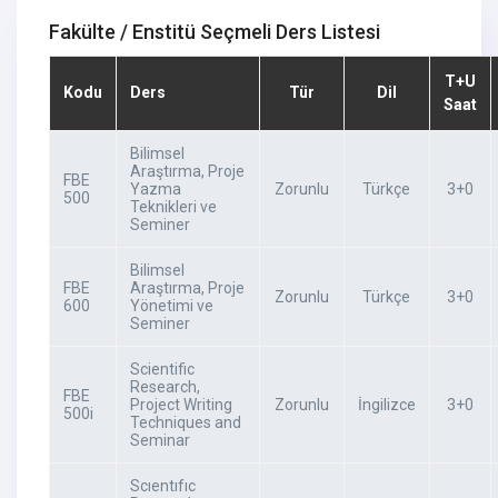
Fakülte / Enstitü Seçmeli Ders Listesi
T+U
Kodu
Ders
Tür
Dil
Saat
Bilimsel
Araştırma, Proje
FBE
Yazma
Zorunlu
Türkçe
3+0
500
Teknikleri ve
Seminer
Bilimsel
FBE
Araştırma, Proje
Zorunlu
Türkçe
3+0
600
Yönetimi ve
Seminer
Scientific
Research,
FBE
Project Writing
Zorunlu
İngilizce
3+0
500i
Techniques and
Seminar
Scıentıfıc