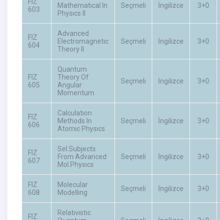
FIZ
Mathematıcal In
Seçmeli
İngilizce
3+0
603
Physıcs II
Advanced
FIZ
Electromagnetıc
Seçmeli
İngilizce
3+0
604
Theory II
Quantum
FIZ
Theory Of
Seçmeli
İngilizce
3+0
605
Angular
Momentum
Calculatıon
FIZ
Methods In
Seçmeli
İngilizce
3+0
606
Atomıc Physıcs
Sel.Subjects
FIZ
From Advanced
Seçmeli
İngilizce
3+0
607
Mol.Physıcs
FIZ
Molecular
Seçmeli
İngilizce
3+0
608
Modellıng
Relatıvıstıc
FIZ