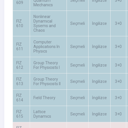
Quantum
Seçmeli
İngilizce
3+0
609
Mechanıcs
Nonlınear
FIZ
Dynamıcal
Seçmeli
İngilizce
3+0
610
Sysems and
Chaos
Computer
FIZ
Applıcatıons In
Seçmeli
İngilizce
3+0
611
Physıcs
FIZ
Group Theory
Seçmeli
İngilizce
3+0
612
For Physıcısts I
FIZ
Group Theory
Seçmeli
İngilizce
3+0
613
For Physıcısts II
FIZ
Fıeld Theory
Seçmeli
İngilizce
3+0
614
FIZ
Lattıce
Seçmeli
İngilizce
3+0
615
Dynamıcs