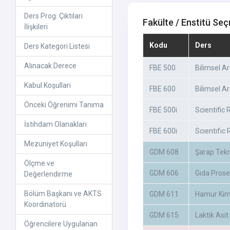
Ders Prog. Çıktıları
Fakülte / Enstitü Seç
İlişkileri
Kodu
Ders
Ders Kategori Listesi
Alınacak Derece
FBE 500
Bilimsel A
Kabul Koşulları
FBE 600
Bilimsel A
Önceki Öğrenimi Tanıma
FBE 500i
Scientific
İstihdam Olanakları
FBE 600i
Scıentıfıc
Mezuniyet Koşulları
GDM 608
Şarap Tekn
Ölçme ve
GDM 606
Gıda Prose
Değerlendirme
Bölüm Başkanı ve AKTS
GDM 611
Hamur Kim
Koordinatorü
GDM 615
Laktik Asit
Öğrencilere Uygulanan