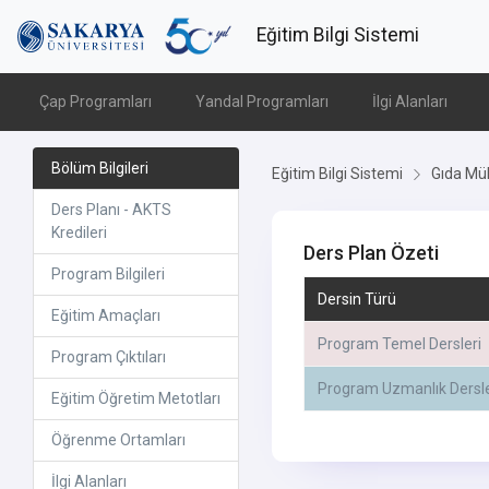
Eğitim Bilgi Sistemi
Çap Programları
Yandal Programları
İlgi Alanları
Bölüm Bilgileri
Eğitim Bilgi Sistemi
Gıda Müh
Ders Planı - AKTS
Kredileri
Ders Plan Özeti
Program Bilgileri
Dersin Türü
Eğitim Amaçları
Program Temel Dersleri
Program Çıktıları
Program Uzmanlık Dersle
Eğitim Öğretim Metotları
Öğrenme Ortamları
İlgi Alanları