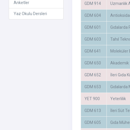
Anketler
GDM 914
Uzmanlık A
Yaz Okulu Dersleri
GDM 604
Antioksida
GDM 601
Gıdalarda 
GDM 603
Tahıl Tekn
GDM 641
Moleküler 
GDM 650
Akademik Y
GDM 652
İleri Gıda 
GDM 653
Gıdalarda 
YET 900
Yeterlilik
GDM 613
İleri Süt Te
GDM 605
Gıda Mühen