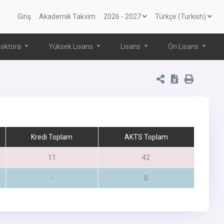
Giriş
Akademik Takvim
2026 - 2027
Türkçe (Turkish)
oktora
Yüksek Lisans
Lisans
Ön Lisans
Kredi Toplam
AKTS Toplam
11
42
-
0