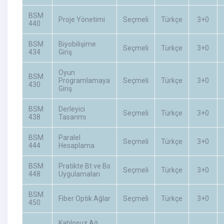
BSM
Proje Yönetimi
Seçmeli
Türkçe
3+0
440
BSM
Biyobilişime
Seçmeli
Türkçe
3+0
434
Giriş
Oyun
BSM
Programlamaya
Seçmeli
Türkçe
3+0
430
Giriş
BSM
Derleyici
Seçmeli
Türkçe
3+0
438
Tasarımı
BSM
Paralel
Seçmeli
Türkçe
3+0
444
Hesaplama
BSM
Pratikte Bt ve Bs
Seçmeli
Türkçe
3+0
448
Uygulamaları
BSM
Fiber Optik Ağlar
Seçmeli
Türkçe
3+0
450
Kablosuz Ağ