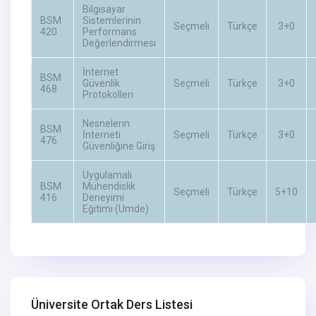
Bilgisayar
BSM
Sistemlerinin
Seçmeli
Türkçe
3+0
420
Performans
Değerlendirmesi
İnternet
BSM
Güvenlik
Seçmeli
Türkçe
3+0
468
Protokolleri
Nesnelerin
BSM
İnterneti
Seçmeli
Türkçe
3+0
476
Güvenliğine Giriş
Uygulamalı
BSM
Mühendislik
Seçmeli
Türkçe
5+10
416
Deneyimi
Eğitimi (Umde)
Üniversite Ortak Ders Listesi