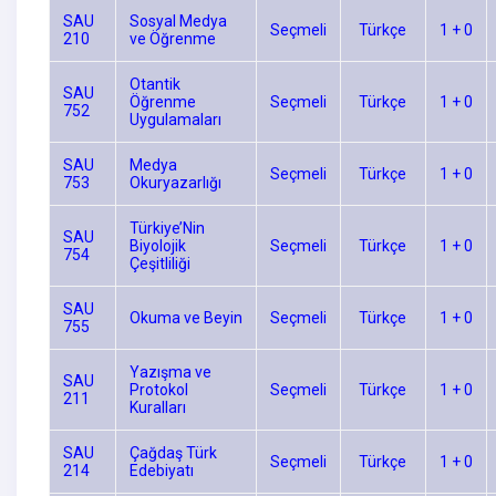
SAU
Sosyal Medya
Seçmeli
Türkçe
1 + 0
210
ve Öğrenme
Otantik
SAU
Öğrenme
Seçmeli
Türkçe
1 + 0
752
Uygulamaları
SAU
Medya
Seçmeli
Türkçe
1 + 0
753
Okuryazarlığı
Türkiye’Nin
SAU
Biyolojik
Seçmeli
Türkçe
1 + 0
754
Çeşitliliği
SAU
Okuma ve Beyin
Seçmeli
Türkçe
1 + 0
755
Yazışma ve
SAU
Protokol
Seçmeli
Türkçe
1 + 0
211
Kuralları
SAU
Çağdaş Türk
Seçmeli
Türkçe
1 + 0
214
Edebiyatı