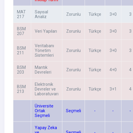
MAT
Sayısal
Zorunlu
Türkçe
3+0
3
217
Analiz
BSM
Veri Yapıları
Zorunlu
Türkçe
3+0
3
207
Veritabanı
BSM
Yönetim
Zorunlu
Türkçe
3+0
3
211
Sistemleri
BSM
Mantık
Zorunlu
Türkçe
4+0
4
203
Devreleri
Elektronik
BSM
Devreler ve
Zorunlu
Türkçe
3+1
4
213
Laboratuvarı
Üniversite
Ortak
Seçmeli
-
-
-
Seçmeli
Yapay Zeka
ve
Seçmeli
-
-
-