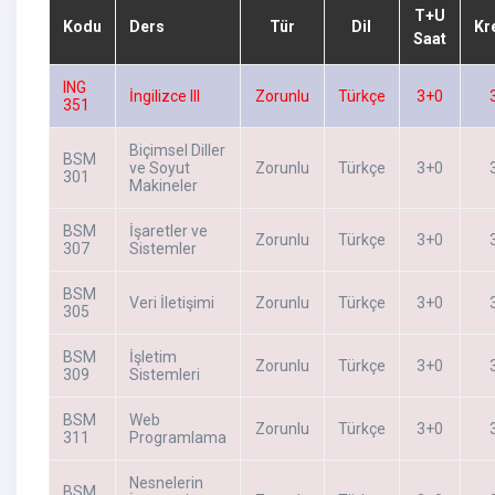
T+U
Kodu
Ders
Tür
Dil
Kr
Saat
ING
İngilizce III
Zorunlu
Türkçe
3+0
351
Biçimsel Diller
BSM
ve Soyut
Zorunlu
Türkçe
3+0
301
Makineler
BSM
İşaretler ve
Zorunlu
Türkçe
3+0
307
Sistemler
BSM
Veri İletişimi
Zorunlu
Türkçe
3+0
305
BSM
İşletim
Zorunlu
Türkçe
3+0
309
Sistemleri
BSM
Web
Zorunlu
Türkçe
3+0
311
Programlama
Nesnelerin
BSM