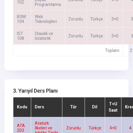
102
Programlama
BSM
Web
Zorunlu
Türkçe
3+0
104
Teknolojileri
IST
Olasılık ve
Zorunlu
Türkçe
3+0
108
İstatistik
Toplam
2
3. Yarıyıl Ders Planı
T+U
Kodu
Ders
Tür
Dil
Kre
Saat
Atatürk
ATA
İlkeleri ve
Zorunlu
Türkçe
4+0
4
203
İnkılâp Tarihi