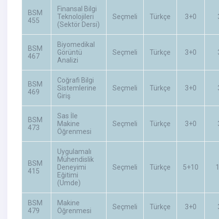
Finansal Bilgi
BSM
Teknolojileri
Seçmeli
Türkçe
3+0
455
(Sektör Dersi)
Biyomedikal
BSM
Görüntü
Seçmeli
Türkçe
3+0
467
Analizi
Coğrafi Bilgi
BSM
Sistemlerine
Seçmeli
Türkçe
3+0
469
Giriş
Sas İle
BSM
Makine
Seçmeli
Türkçe
3+0
473
Öğrenmesi
Uygulamalı
Mühendislik
BSM
Deneyimi
Seçmeli
Türkçe
5+10
415
Eğitimi
(Umde)
BSM
Makine
Seçmeli
Türkçe
3+0
479
Öğrenmesi