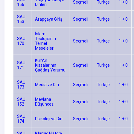
Seçmeli
Türkçe
1 + 0
156
Dinleri
SAU
Arapçaya Giriş
Seçmeli
Türkçe
1 + 0
153
İslam
SAU
Teolojisinin
Seçmeli
Türkçe
1 + 0
170
Temel
Meseleleri
Kur’An
SAU
Kıssalarının
Seçmeli
Türkçe
1 + 0
171
Çağdaş Yorumu
SAU
Media ve Din
Seçmeli
Türkçe
1 + 0
173
SAU
Mevlana
Seçmeli
Türkçe
1 + 0
152
Düşüncesi
SAU
Psikoloji ve Din
Seçmeli
Türkçe
1 + 0
174
SAU
Islamıc Hıstory