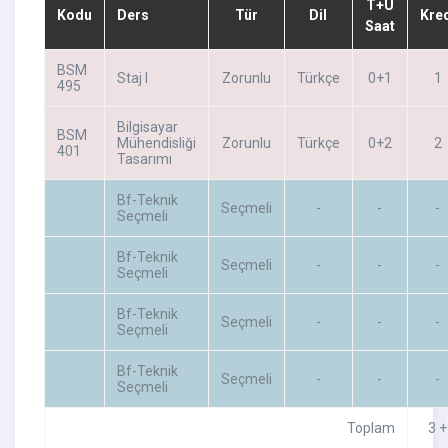
T+U
Kodu
Ders
Tür
Dil
Kre
Saat
BSM
Staj I
Zorunlu
Türkçe
0+1
1
495
Bilgisayar
BSM
Mühendisliği
Zorunlu
Türkçe
0+2
2
401
Tasarımı
Bf-Teknik
Seçmeli
-
-
-
Seçmeli
Bf-Teknik
Seçmeli
-
-
-
Seçmeli
Bf-Teknik
Seçmeli
-
-
-
Seçmeli
Bf-Teknik
Seçmeli
-
-
-
Seçmeli
Toplam
3 +