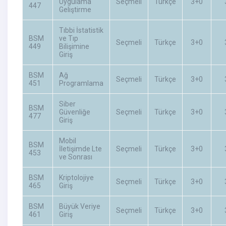
Uygulama
Seçmeli
Türkçe
3+0
447
Geliştirme
Tıbbi İstatistik
BSM
ve Tıp
Seçmeli
Türkçe
3+0
449
Bilişimine
Giriş
BSM
Ağ
Seçmeli
Türkçe
3+0
451
Programlama
Siber
BSM
Güvenliğe
Seçmeli
Türkçe
3+0
477
Giriş
Mobil
BSM
İletişimde Lte
Seçmeli
Türkçe
3+0
453
ve Sonrası
BSM
Kriptolojiye
Seçmeli
Türkçe
3+0
465
Giriş
BSM
Büyük Veriye
Seçmeli
Türkçe
3+0
461
Giriş