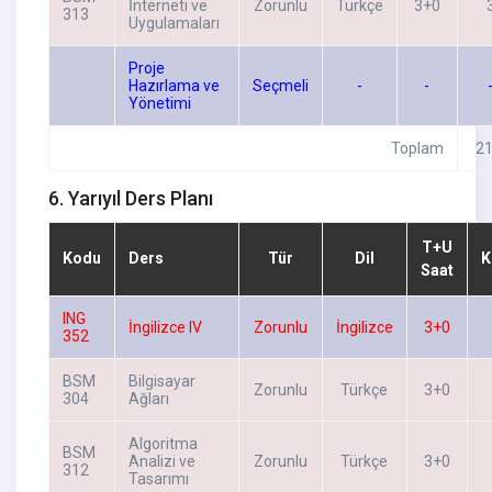
İnterneti ve
Zorunlu
Türkçe
3+0
313
Uygulamaları
Proje
Hazırlama ve
Seçmeli
-
-
Yönetimi
Toplam
21
6. Yarıyıl Ders Planı
T+U
Kodu
Ders
Tür
Dil
K
Saat
ING
İngilizce IV
Zorunlu
İngilizce
3+0
352
BSM
Bilgisayar
Zorunlu
Türkçe
3+0
304
Ağları
Algoritma
BSM
Analizi ve
Zorunlu
Türkçe
3+0
312
Tasarımı