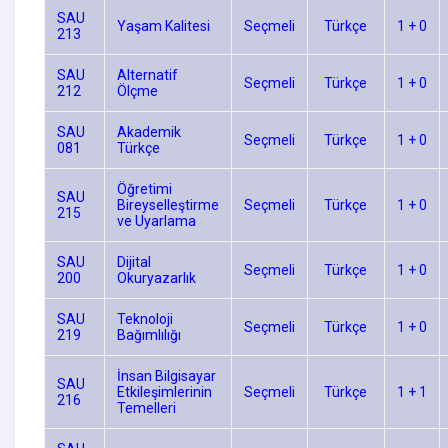
SAU
Yaşam Kalitesi
Seçmeli
Türkçe
1 + 0
213
SAU
Alternatif
Seçmeli
Türkçe
1 + 0
212
Ölçme
SAU
Akademik
Seçmeli
Türkçe
1 + 0
081
Türkçe
Öğretimi
SAU
Bireyselleştirme
Seçmeli
Türkçe
1 + 0
215
ve Uyarlama
SAU
Dijital
Seçmeli
Türkçe
1 + 0
200
Okuryazarlık
SAU
Teknoloji
Seçmeli
Türkçe
1 + 0
219
Bağımlılığı
İnsan Bilgisayar
SAU
Etkileşimlerinin
Seçmeli
Türkçe
1 + 1
216
Temelleri