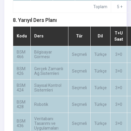
Toplam
5 +
8. Yarıyıl Ders Planı
T+U
Kodu
Ders
Tür
Dil
Saat
BSM
Bilgisayar
Seçmeli
Türkçe
3+0
466
Görmesi
BSM
Gerçek Zamanlı
Seçmeli
Türkçe
3+0
426
Ağ Sistemleri
BSM
Sayısal Kontrol
Seçmeli
Türkçe
3+0
424
Sistemleri
BSM
Robotik
Seçmeli
Türkçe
3+0
428
Veritabanı
BSM
Tasarımı ve
Seçmeli
Türkçe
3+0
436
Uygulamaları