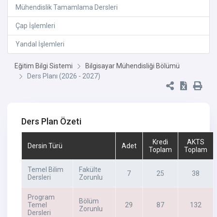
Mühendislik Tamamlama Dersleri
Çap İşlemleri
Yandal İşlemleri
Eğitim Bilgi Sistemi
Bilgisayar Mühendisliği Bölümü
Ders Planı (2026 - 2027)
Ders Plan Özeti
Kredi
AKTS
Dersin Türü
Adet
Toplam
Toplam
Temel Bilim
Fakülte
7
25
38
Dersleri
Zorunlu
Program
Bölüm
Temel
29
87
132
Zorunlu
Dersleri