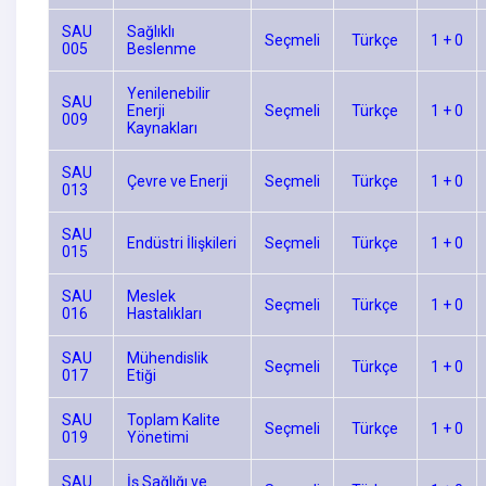
SAU
Sağlıklı
Seçmeli
Türkçe
1 + 0
005
Beslenme
Yenilenebilir
SAU
Enerji
Seçmeli
Türkçe
1 + 0
009
Kaynakları
SAU
Çevre ve Enerji
Seçmeli
Türkçe
1 + 0
013
SAU
Endüstri İlişkileri
Seçmeli
Türkçe
1 + 0
015
SAU
Meslek
Seçmeli
Türkçe
1 + 0
016
Hastalıkları
SAU
Mühendislik
Seçmeli
Türkçe
1 + 0
017
Etiği
SAU
Toplam Kalite
Seçmeli
Türkçe
1 + 0
019
Yönetimi
SAU
İş Sağlığı ve