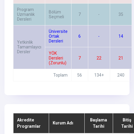
Program
Bölüm
Uzmanlık
7
-
35
Seçmeli
Dersleri
Üniversite
Ortak
6
-
14
Dersleri
Yetkinlik
Tamamlayıcı
Dersler
YÖK
Dersleri
7
22
21
(Zorunlu)
Toplam
56
134+
240
Akredite
Başlama
Bitiş
Kurum Adı
Programlar
Tarihi
Tarihi