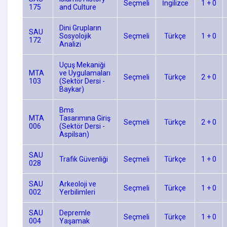
Seçmeli
İngilizce
1 + 0
175
and Culture
Dini Grupların
SAU
Sosyolojik
Seçmeli
Türkçe
1 + 0
172
Analizi
Uçuş Mekaniği
MTA
ve Uygulamaları
Seçmeli
Türkçe
2 + 0
103
(Sektör Dersi -
Baykar)
Bms
MTA
Tasarımına Giriş
Seçmeli
Türkçe
2 + 0
006
(Sektör Dersi -
Aspilsan)
SAU
Trafik Güvenliği
Seçmeli
Türkçe
1 + 0
028
SAU
Arkeoloji ve
Seçmeli
Türkçe
1 + 0
002
Yerbilimleri
SAU
Depremle
Seçmeli
Türkçe
1 + 0
004
Yaşamak