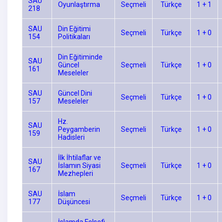
SAU
Oyunlaştırma
Seçmeli
Türkçe
1 + 1
218
SAU
Din Eğitimi
Seçmeli
Türkçe
1 + 0
154
Politikaları
Din Eğitiminde
SAU
Güncel
Seçmeli
Türkçe
1 + 0
161
Meseleler
SAU
Güncel Dini
Seçmeli
Türkçe
1 + 0
157
Meseleler
Hz.
SAU
Peygamberin
Seçmeli
Türkçe
1 + 0
159
Hadisleri
İlk İhtilaflar ve
SAU
İslamın Siyasi
Seçmeli
Türkçe
1 + 0
167
Mezhepleri
SAU
İslam
Seçmeli
Türkçe
1 + 0
177
Düşüncesi