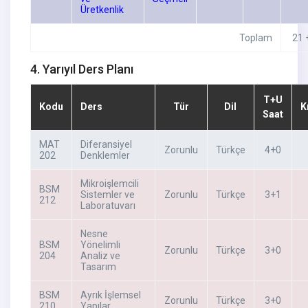
Üretkenlik
Toplam
21 
4. Yarıyıl Ders Planı
T+U
Kodu
Ders
Tür
Dil
K
Saat
MAT
Diferansiyel
Zorunlu
Türkçe
4+0
202
Denklemler
Mikroişlemcili
BSM
Sistemler ve
Zorunlu
Türkçe
3+1
212
Laboratuvarı
Nesne
BSM
Yönelimli
Zorunlu
Türkçe
3+0
204
Analiz ve
Tasarım
BSM
Ayrık İşlemsel
Zorunlu
Türkçe
3+0
210
Yapılar