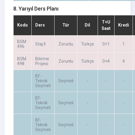
8. Yarıyıl Ders Planı
T+U
Kodu
Ders
Tür
Dil
Kredi
Saat
BSM
Staj II
Zorunlu
Türkçe
0+1
1
496
BSM
Bitirme
Zorunlu
Türkçe
0+4
4
498
Projesi
Bf-
Teknik
Seçmeli
-
-
-
Seçmeli
Bf-
Teknik
Seçmeli
-
-
-
Seçmeli
Bf-
Teknik
Seçmeli
-
-
-
Seçmeli