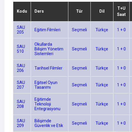
T+U
Kodu
Ders
Tür
Dil
Saat
SAU
Eğitim Filmleri
Seçmeli
Türkçe
1 + 0
205
Okullarda
SAU
Bilişim Yönetim
Seçmeli
Türkçe
1 + 0
510
Sistemleri
SAU
Tarihsel Filmler
Seçmeli
Türkçe
1 + 0
206
SAU
Eğitsel Oyun
Seçmeli
Türkçe
1 + 0
207
Tasarımı
Eğitimde
SAU
Teknoloji
Seçmeli
Türkçe
1 + 0
208
Entegrasyonu
SAU
Bilişimde
Seçmeli
Türkçe
1 + 0
209
Güvenlik ve Etik