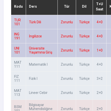
T+U
Kodu
Ders
Tür
Dil
Saat
TUR
Türk Dili
Zorunlu
Türkçe
4+0
101
ING
İngilizce
Zorunlu
Türkçe
4+0
191
UNI
Üniversite
Zorunlu
Türkçe
1+0
101
Yaşamına Giriş
MAT
Matematik I
Zorunlu
Türkçe
4+0
111
FIZ
Fizik I
Zorunlu
Türkçe
3+2
111
MAT
Lineer Cebir
Zorunlu
Türkçe
2+0
113
Bilgisayar
BSM
Mühendisliğine
Zorunlu
Türkçe
2+0
101