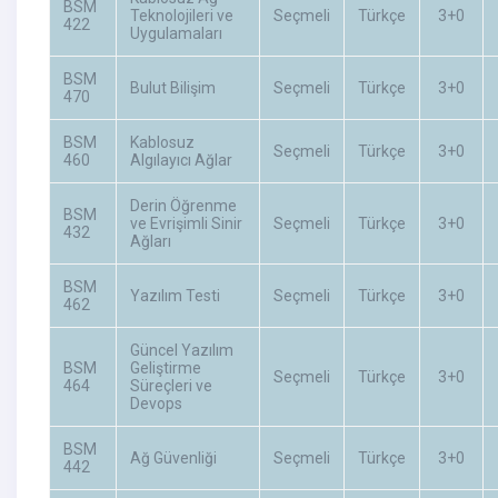
BSM
Teknolojileri ve
Seçmeli
Türkçe
3+0
422
Uygulamaları
BSM
Bulut Bilişim
Seçmeli
Türkçe
3+0
470
BSM
Kablosuz
Seçmeli
Türkçe
3+0
460
Algılayıcı Ağlar
Derin Öğrenme
BSM
ve Evrişimli Sinir
Seçmeli
Türkçe
3+0
432
Ağları
BSM
Yazılım Testi
Seçmeli
Türkçe
3+0
462
Güncel Yazılım
BSM
Geliştirme
Seçmeli
Türkçe
3+0
464
Süreçleri ve
Devops
BSM
Ağ Güvenliği
Seçmeli
Türkçe
3+0
442