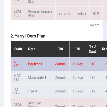
Giriş
BSM
Programlamaya
Zorunlu
Türkçe
4+0
103
Giriş
Toplam
2. Yarıyıl Ders Planı
T+U
Kodu
Ders
Tür
Dil
Kr
Saat
ING
İngilizce II
Zorunlu
Türkçe
3+0
150
MAT
Matematik II
Zorunlu
Türkçe
4+0
112
FIZ
Fizik II
Zorunlu
Türkçe
3+2
112
Nesneye
BSM
Dayalı
Zorunlu
Türkçe
4+0