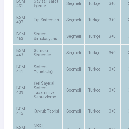
BSM
Sayısal İşaret
Seçmeli
Türkçe
3+0
431
İşleme
BSM
Erp Sistemleri
Seçmeli
Türkçe
3+0
437
BSM
Sistem
Seçmeli
Türkçe
3+0
463
Simülasyonu
BSM
Gömülü
Seçmeli
Türkçe
3+0
443
Sistemler
BSM
Sistem
Seçmeli
Türkçe
3+0
441
Yöneticiliği
İleri Sayısal
BSM
Sistem
Seçmeli
Türkçe
3+0
439
Tasarımı ve
Sentezleme
BSM
Kuyruk Teorisi
Seçmeli
Türkçe
3+0
445
Mobil
BSM