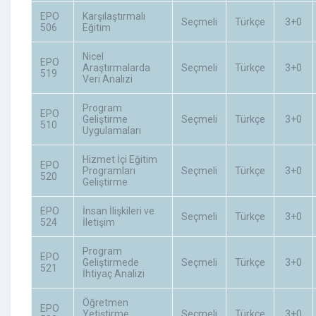
EPO
Karşılaştırmalı
Seçmeli
Türkçe
3+0
506
Eğitim
Nicel
EPO
Araştırmalarda
Seçmeli
Türkçe
3+0
519
Veri Analizi
Program
EPO
Geliştirme
Seçmeli
Türkçe
3+0
510
Uygulamaları
Hizmet İçi Eğitim
EPO
Programları
Seçmeli
Türkçe
3+0
520
Geliştirme
EPO
İnsan İlişkileri ve
Seçmeli
Türkçe
3+0
524
İletişim
Program
EPO
Geliştirmede
Seçmeli
Türkçe
3+0
521
İhtiyaç Analizi
Öğretmen
EPO
Yetiştirme
Seçmeli
Türkçe
3+0