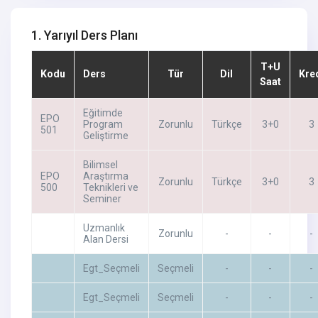
1. Yarıyıl Ders Planı
T+U
Kodu
Ders
Tür
Dil
Kre
Saat
Eğitimde
EPO
Program
Zorunlu
Türkçe
3+0
3
501
Geliştirme
Bilimsel
EPO
Araştırma
Zorunlu
Türkçe
3+0
3
500
Teknikleri ve
Seminer
Uzmanlık
Zorunlu
-
-
-
Alan Dersi
Egt_Seçmeli
Seçmeli
-
-
-
Egt_Seçmeli
Seçmeli
-
-
-