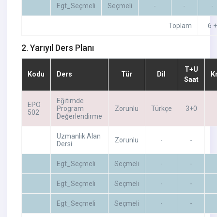
Egt_Seçmeli
Seçmeli
-
-
-
Toplam
6 
2. Yarıyıl Ders Planı
T+U
Kodu
Ders
Tür
Dil
K
Saat
Eğitimde
EPO
Program
Zorunlu
Türkçe
3+0
502
Değerlendirme
Uzmanlık Alan
Zorunlu
-
-
Dersi
Egt_Seçmeli
Seçmeli
-
-
Egt_Seçmeli
Seçmeli
-
-
Egt_Seçmeli
Seçmeli
-
-