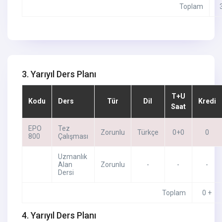
Toplam
3. Yarıyıl Ders Planı
T+U
Kodu
Ders
Tür
Dil
Kredi
Saat
EPO
Tez
Zorunlu
Türkçe
0+0
0
800
Çalışması
Uzmanlık
Alan
Zorunlu
-
-
-
Dersi
Toplam
0 +
4. Yarıyıl Ders Planı