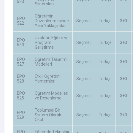
523
Sistemleri
Öğretimin
EPO
Düzenlenmesinde
Seçmeli
Türkçe
3+0
522
Yeni Yaklaşımlar
Uzaktan Eğitim ve
EPO
Program
Seçmeli
Türkçe
3+0
530
Geliştirme
EPO
Öğretim Tasarımı
Seçmeli
Türkçe
3+0
527
Modelleri
EPO
Etkili Öğretim
Seçmeli
Türkçe
3+0
528
Yöntemleri
EPO
Öğretim Modelleri
Seçmeli
Türkçe
3+0
525
ve Desenleme
Toplumsal Bir
EPO
Sistem Olarak
Seçmeli
Türkçe
3+0
529
Okul
EPO
Eğitimde Teknoloji