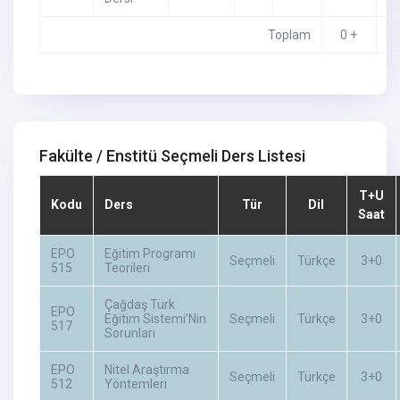
Toplam
0 +
Fakülte / Enstitü Seçmeli Ders Listesi
T+U
Kodu
Ders
Tür
Dil
Saat
EPO
Eğitim Programı
Seçmeli
Türkçe
3+0
515
Teorileri
Çağdaş Türk
EPO
Eğitim Sistemi’Nin
Seçmeli
Türkçe
3+0
517
Sorunları
EPO
Nitel Araştırma
Seçmeli
Türkçe
3+0
512
Yöntemleri