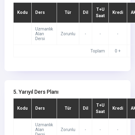
T+U
Kodu
Ders
Tür
Dil
Kredi
A
Saat
Uzmanlık
Alan
Zorunlu
-
-
-
Dersi
Toplam
0 +
5. Yarıyıl Ders Planı
T+U
Kodu
Ders
Tür
Dil
Kredi
A
Saat
Uzmanlık
Alan
Zorunlu
-
-
-
Dersi