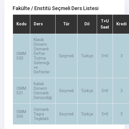
Fakülte / Enstitü Seçmeli Ders Listesi
T+U
Kodu
Ders
Tür
Dil
Kredi
Saat
Klasik
Dönem
Osmanlı
OMM
Defter
Seçmeli
Türkçe
3+0
3
530
Tutma
Geleneği
ve
Defterler
Kalsik
OMM
Dönem
Seçmeli
Türkçe
3+0
3
531
Osmanlı
Denizciliği
Osmanlı
OMM
Taşra
Seçmeli
Türkçe
3+0
3
506
Teşkilatı