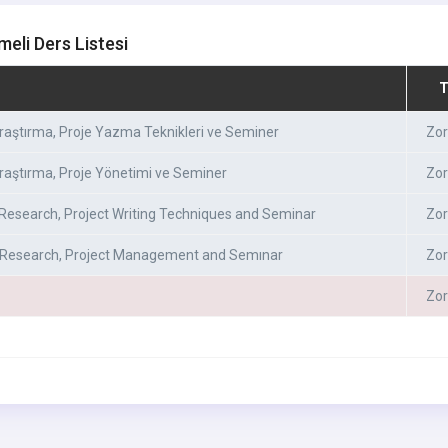
meli Ders Listesi
T
Araştırma, Proje Yazma Teknikleri ve Seminer
Zor
Araştırma, Proje Yönetimi ve Seminer
Zor
c Research, Project Writing Techniques and Seminar
Zor
c Research, Project Management and Semınar
Zor
Zor