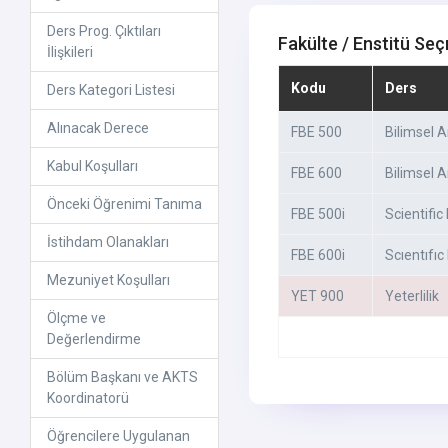
Ders Prog. Çıktıları
Fakülte / Enstitü Seç
İlişkileri
Kodu
Ders
Ders Kategori Listesi
Alınacak Derece
FBE 500
Bilimsel 
Kabul Koşulları
FBE 600
Bilimsel 
Önceki Öğrenimi Tanıma
FBE 500i
Scientifi
İstihdam Olanakları
FBE 600i
Scıentıfı
Mezuniyet Koşulları
YET 900
Yeterlilik
Ölçme ve
Değerlendirme
Bölüm Başkanı ve AKTS
Koordinatorü
Öğrencilere Uygulanan