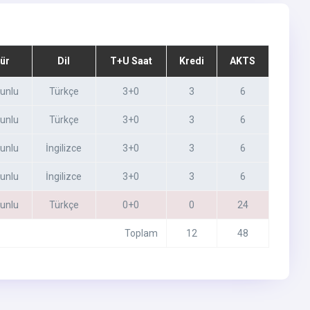
ür
Dil
T+U Saat
Kredi
AKTS
unlu
Türkçe
3+0
3
6
unlu
Türkçe
3+0
3
6
unlu
İngilizce
3+0
3
6
unlu
İngilizce
3+0
3
6
unlu
Türkçe
0+0
0
24
Toplam
12
48