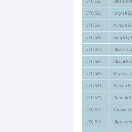
UTC 520
Uluslarara
UTC 523
Coğrafi E
UTC 526
Avrupa Bir
UTC 528
Dünya İşl
UTC 517
Uluslarara
UTC 506
Global Ban
UTC 503
Strategıc
UTC 531
Avrupa Bi
UTC 522
Gümrük Sü
UTC 515
Küresel İş
UTC 516
Uluslarar