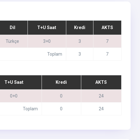
Dil
T+U Saat
Kredi
AKTS
Türkçe
3+0
3
7
Toplam
3
7
T+U Saat
Kredi
AKTS
0+0
0
24
Toplam
0
24