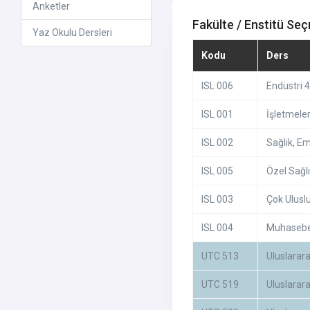
Anketler
Fakülte / Enstitü Seç
Yaz Okulu Dersleri
Kodu
Ders
ISL 006
Endüstri 4
ISL 001
İşletmeler
ISL 002
Sağlık, Em
ISL 005
Özel Sağlı
ISL 003
Çok Uluslu
ISL 004
Muhasebe 
UTC 513
Uluslarar
UTC 519
Uluslarara