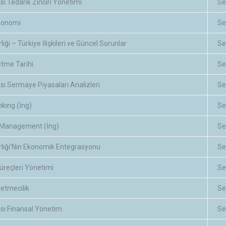
sı Tedarik Zinciri Yönetimi
Se
konomi
Se
liği – Türkiye İlişkileri ve Güncel Sorunlar
Se
etme Tarihi
Se
sı Sermaye Piyasaları Analizleri
Se
kıng (İng)
Se
 Management (İng)
Se
rliği’Nin Ekonomik Entegrasyonu
Se
reçleri Yönetimi
Se
letmecilik
Se
ası Finansal Yönetim
Se