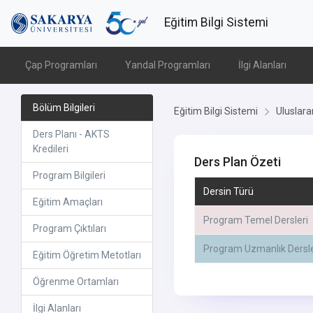
Eğitim Bilgi Sistemi
Çap Programları
Yandal Programları
İlgi Alanları
Bölüm Bilgileri
Eğitim Bilgi Sistemi
Uluslara
Ders Planı - AKTS
Kredileri
Ders Plan Özeti
Program Bilgileri
Dersin Türü
Eğitim Amaçları
Program Temel Dersleri
Program Çıktıları
Program Uzmanlık Dersle
Eğitim Öğretim Metotları
Öğrenme Ortamları
İlgi Alanları