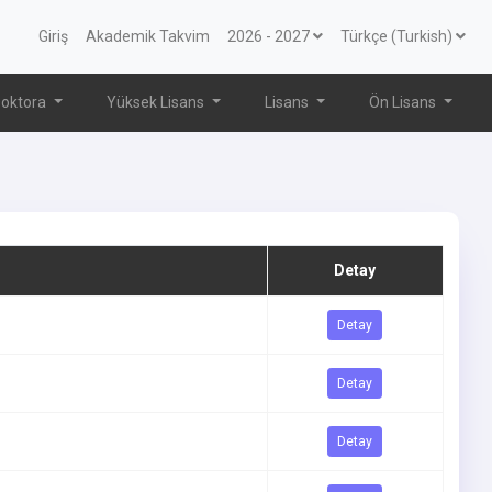
Giriş
Akademik Takvim
2026 - 2027
Türkçe (Turkish)
oktora
Yüksek Lisans
Lisans
Ön Lisans
Detay
Detay
Detay
Detay