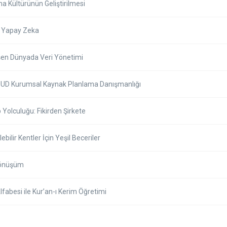
a Kültürünün Geliştirilmesi
 Yapay Zeka
eşen Dünyada Veri Yönetimi
UD Kurumsal Kaynak Planlama Danışmanlığı
 Yolculuğu: Fikirden Şirkete
ebilir Kentler İçin Yeşil Beceriler
 Dönüşüm
Alfabesi ile Kur’an-ı Kerim Öğretimi