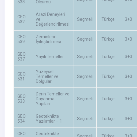
538
Ölçümü
Arazi Deneyleri
GEO
ve
Seçmeli
Türkçe
3+0
532
Değerlendirilmesi
GEO
Zeminlerin
Seçmeli
Türkçe
3+0
539
İyileştirilmesi
GEO
Yayılı Temeller
Seçmeli
Türkçe
3+0
537
Yüzeysel
GEO
Temeller ve
Seçmeli
Türkçe
3+0
531
Dolgular
Derin Temeller ve
GEO
Dayanma
Seçmeli
Türkçe
3+0
533
Yapıları
GEO
Geoteknikte
Seçmeli
Türkçe
3+0
534
Yazılımlar – 1
GEO
Geoteknikte
Seçmeli
Türkçe
3+0