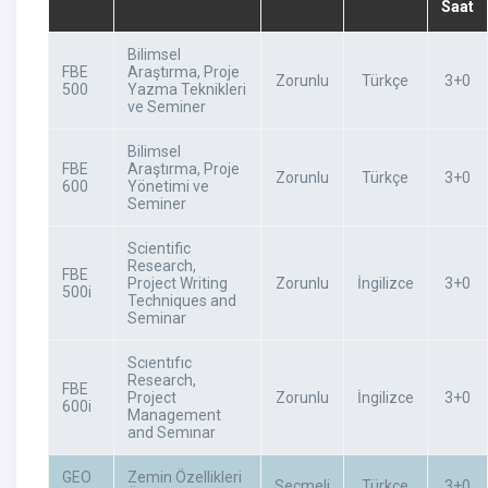
Saat
Bilimsel
FBE
Araştırma, Proje
Zorunlu
Türkçe
3+0
500
Yazma Teknikleri
ve Seminer
Bilimsel
FBE
Araştırma, Proje
Zorunlu
Türkçe
3+0
600
Yönetimi ve
Seminer
Scientific
Research,
FBE
Project Writing
Zorunlu
İngilizce
3+0
500i
Techniques and
Seminar
Scıentıfıc
Research,
FBE
Project
Zorunlu
İngilizce
3+0
600i
Management
and Semınar
GEO
Zemin Özellikleri
Seçmeli
Türkçe
3+0