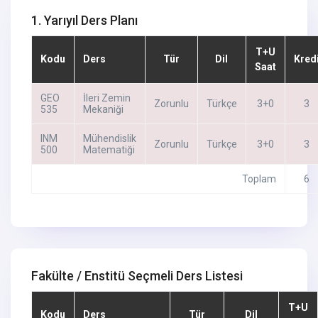
1. Yarıyıl Ders Planı
T+U
Kodu
Ders
Tür
Dil
Kred
Saat
GEO
İleri Zemin
Zorunlu
Türkçe
3+0
3
535
Mekaniği
INM
Mühendislik
Zorunlu
Türkçe
3+0
3
500
Matematiği
Toplam
6
Fakülte / Enstitü Seçmeli Ders Listesi
T+U
Kodu
Ders
Tür
Dil