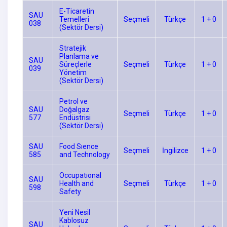
E-Ticaretin
SAU
Temelleri
Seçmeli
Türkçe
1 + 0
038
(Sektör Dersi)
Stratejik
Planlama ve
SAU
Süreçlerle
Seçmeli
Türkçe
1 + 0
039
Yönetim
(Sektör Dersi)
Petrol ve
SAU
Doğalgaz
Seçmeli
Türkçe
1 + 0
577
Endüstrisi
(Sektör Dersi)
SAU
Food Sıence
Seçmeli
İngilizce
1 + 0
585
and Technology
Occupatıonal
SAU
Health and
Seçmeli
Türkçe
1 + 0
598
Safety
Yeni Nesil
Kablosuz
SAU