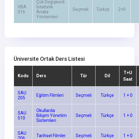
Çok Değişkenli
VBA
İstatistik
Seçmeli
Türkçe
2+0
016
Analiz
Yöntemleri
Üniversite Ortak Ders Listesi
T+U
Kodu
Ders
Tür
Dil
Saat
SAU
Eğitim Filmleri
Seçmeli
Türkçe
1 + 0
205
Okullarda
SAU
Bilişim Yönetim
Seçmeli
Türkçe
1 + 0
510
Sistemleri
SAU
Tarihsel Filmler
Seçmeli
Türkçe
1 + 0
206