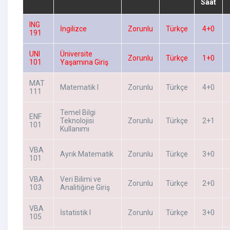
Saat
ING
İngilizce
Zorunlu
Türkçe
4+0
191
UNI
Üniversite
Zorunlu
Türkçe
1+0
101
Yaşamına Giriş
MAT
Matematik I
Zorunlu
Türkçe
4+0
111
Temel Bilgi
ENF
Teknolojisi
Zorunlu
Türkçe
2+1
101
Kullanımı
VBA
Ayrık Matematik
Zorunlu
Türkçe
3+0
101
VBA
Veri Bilimi ve
Zorunlu
Türkçe
2+0
103
Analitiğine Giriş
VBA
İstatistik I
Zorunlu
Türkçe
3+0
105