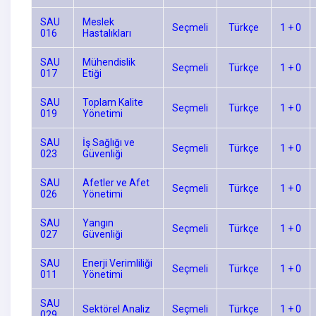
SAU
Meslek
Seçmeli
Türkçe
1 + 0
016
Hastalıkları
SAU
Mühendislik
Seçmeli
Türkçe
1 + 0
017
Etiği
SAU
Toplam Kalite
Seçmeli
Türkçe
1 + 0
019
Yönetimi
SAU
İş Sağlığı ve
Seçmeli
Türkçe
1 + 0
023
Güvenliği
SAU
Afetler ve Afet
Seçmeli
Türkçe
1 + 0
026
Yönetimi
SAU
Yangın
Seçmeli
Türkçe
1 + 0
027
Güvenliği
SAU
Enerji Verimliliği
Seçmeli
Türkçe
1 + 0
011
Yönetimi
SAU
Sektörel Analiz
Seçmeli
Türkçe
1 + 0
029