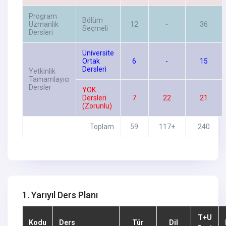
Program
Bölüm
Uzmanlık
12
-
36
Seçmeli
Dersleri
Üniversite
Ortak
6
-
15
Dersleri
Yetkinlik
Tamamlayıcı
Dersler
YÖK
Dersleri
7
22
21
(Zorunlu)
Toplam
59
117+
240
1. Yarıyıl Ders Planı
T+U
Kodu
Ders
Tür
Dil