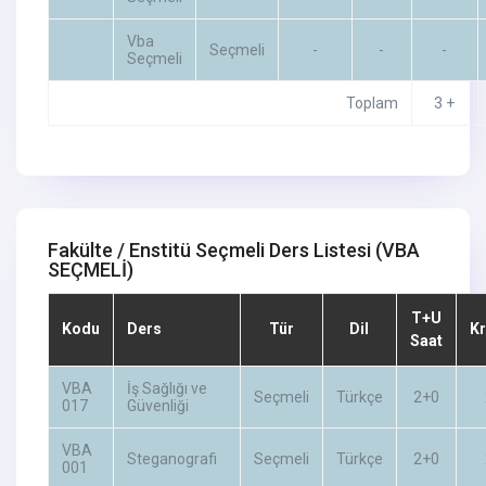
Vba
Seçmeli
-
-
-
Seçmeli
Toplam
3 +
Fakülte / Enstitü Seçmeli Ders Listesi
(VBA
SEÇMELİ)
T+U
Kodu
Ders
Tür
Dil
Kr
Saat
VBA
İş Sağlığı ve
Seçmeli
Türkçe
2+0
017
Güvenliği
VBA
Steganografi
Seçmeli
Türkçe
2+0
001