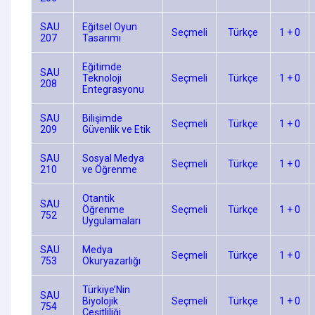
SAU
Eğitsel Oyun
Seçmeli
Türkçe
1 + 0
207
Tasarımı
Eğitimde
SAU
Teknoloji
Seçmeli
Türkçe
1 + 0
208
Entegrasyonu
SAU
Bilişimde
Seçmeli
Türkçe
1 + 0
209
Güvenlik ve Etik
SAU
Sosyal Medya
Seçmeli
Türkçe
1 + 0
210
ve Öğrenme
Otantik
SAU
Öğrenme
Seçmeli
Türkçe
1 + 0
752
Uygulamaları
SAU
Medya
Seçmeli
Türkçe
1 + 0
753
Okuryazarlığı
Türkiye’Nin
SAU
Biyolojik
Seçmeli
Türkçe
1 + 0
754
Çeşitliliği