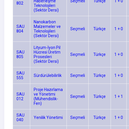
Haberleşme
Seçmeli
Türkçe
1 + 0
802
Teknolojileri
(Sektör Dersi)
Nanokarbon
SAU
Malzemeler ve
Seçmeli
Türkçe
1 + 0
804
Teknolojileri
(Sektör Dersi)
Lityum-İyon Pil
SAU
Hücresi Üretim
Seçmeli
Türkçe
1 + 0
805
Prosesleri
(Sektör Dersi)
SAU
Sürdürülebilirlik
Seçmeli
Türkçe
1 + 0
555
Proje Hazırlama
SAU
ve Yönetimi
Seçmeli
Türkçe
1 + 1
012
(Mühendislik-
Fen)
SAU
Yenilik Yönetimi
Seçmeli
Türkçe
1 + 0
040