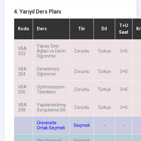
4. Yarıyıl Ders Planı
T+U
Kodu
Ders
Tür
Dil
Kr
Saat
Yapay Sinir
VBA
Ağları ve Derin
Zorunlu
Türkçe
3+0
202
Öğrenme
VBA
Denetimsiz
Zorunlu
Türkçe
3+0
204
Öğrenme
VBA
Optimizasyon
Zorunlu
Türkçe
3+0
206
Teknikleri
VBA
Yapılandırılmış
Zorunlu
Türkçe
3+0
208
Sorgulama Dili
Üniversite
Seçmeli
-
-
Ortak Seçmeli
Vba Seçmeli
Seçmeli
-
-