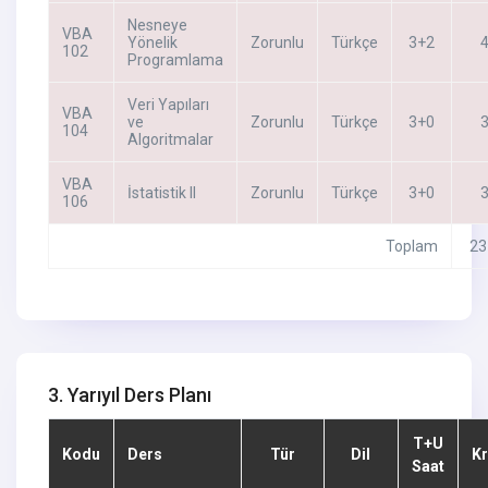
Nesneye
VBA
Yönelik
Zorunlu
Türkçe
3+2
102
Programlama
Veri Yapıları
VBA
ve
Zorunlu
Türkçe
3+0
104
Algoritmalar
VBA
İstatistik II
Zorunlu
Türkçe
3+0
106
Toplam
23
3. Yarıyıl Ders Planı
T+U
Kodu
Ders
Tür
Dil
Kr
Saat