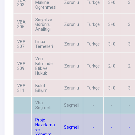
Makine
Zorunlu
Türkçe
3+0
3
303
Öğrenmesi
Sinyal ve
VBA
Görünrü
Zorunlu
Türkçe
3+0
3
305
Analitiği
VBA
Linux
Zorunlu
Türkçe
3+0
3
307
Temelleri
Veri
VBA
Biliminde
Zorunlu
Türkçe
2+0
2
309
Etik ve
Hukuk
VBA
Bulut
Zorunlu
Türkçe
3+0
3
311
Bilişim
Vba
Seçmeli
-
-
-
Seçmeli
Proje
Hazırlama
Seçmeli
-
-
-
ve
Yönetimi