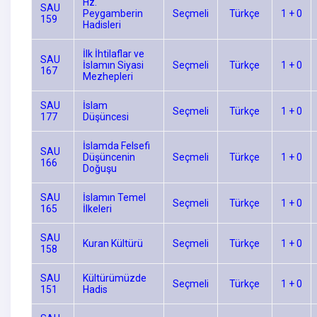
Hz.
SAU
Peygamberin
Seçmeli
Türkçe
1 + 0
159
Hadisleri
İlk İhtilaflar ve
SAU
İslamın Siyasi
Seçmeli
Türkçe
1 + 0
167
Mezhepleri
SAU
İslam
Seçmeli
Türkçe
1 + 0
177
Düşüncesi
İslamda Felsefi
SAU
Düşüncenin
Seçmeli
Türkçe
1 + 0
166
Doğuşu
SAU
İslamın Temel
Seçmeli
Türkçe
1 + 0
165
İlkeleri
SAU
Kuran Kültürü
Seçmeli
Türkçe
1 + 0
158
SAU
Kültürümüzde
Seçmeli
Türkçe
1 + 0
151
Hadis