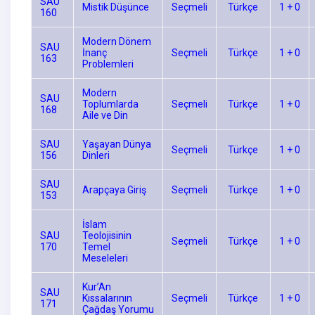
SAU
Mistik Düşünce
Seçmeli
Türkçe
1 + 0
160
Modern Dönem
SAU
İnanç
Seçmeli
Türkçe
1 + 0
163
Problemleri
Modern
SAU
Toplumlarda
Seçmeli
Türkçe
1 + 0
168
Aile ve Din
SAU
Yaşayan Dünya
Seçmeli
Türkçe
1 + 0
156
Dinleri
SAU
Arapçaya Giriş
Seçmeli
Türkçe
1 + 0
153
İslam
SAU
Teolojisinin
Seçmeli
Türkçe
1 + 0
170
Temel
Meseleleri
Kur’An
SAU
Kıssalarının
Seçmeli
Türkçe
1 + 0
171
Çağdaş Yorumu