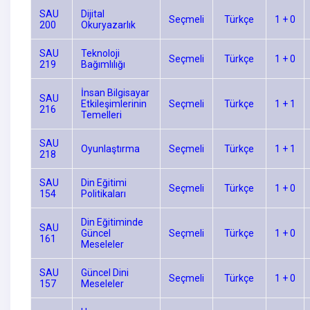
SAU
Dijital
Seçmeli
Türkçe
1 + 0
200
Okuryazarlık
SAU
Teknoloji
Seçmeli
Türkçe
1 + 0
219
Bağımlılığı
İnsan Bilgisayar
SAU
Etkileşimlerinin
Seçmeli
Türkçe
1 + 1
216
Temelleri
SAU
Oyunlaştırma
Seçmeli
Türkçe
1 + 1
218
SAU
Din Eğitimi
Seçmeli
Türkçe
1 + 0
154
Politikaları
Din Eğitiminde
SAU
Güncel
Seçmeli
Türkçe
1 + 0
161
Meseleler
SAU
Güncel Dini
Seçmeli
Türkçe
1 + 0
157
Meseleler