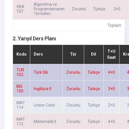
Algoritma ve
VBA
Programlamanın
Zorunlu
Türkçe
3+0
107
Temelleri
Toplam
2. Yarıyıl Ders Planı
T+U
Kodu
Ders
Tür
Dil
Kr
Saat
TUR
Türk Dili
Zorunlu
Türkçe
4+0
102
ING
İngilizce II
Zorunlu
Türkçe
3+0
150
MAT
Lineer Cebir
Zorunlu
Türkçe
2+0
114
MAT
Matematik II
Zorunlu
Türkçe
4+0
112