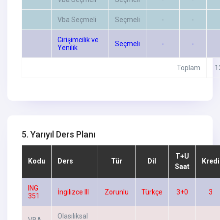
Vba Seçmeli
Seçmeli
-
-
Girişimcilik ve
Seçmeli
-
-
Yenilik
Toplam
1
5. Yarıyıl Ders Planı
T+U
Kodu
Ders
Tür
Dil
Kredi
Saat
ING
İngilizce III
Zorunlu
Türkçe
3+0
3
351
Olasılıksal
VBA