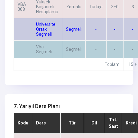
Yüksek
VBA
Başarımlı
Zorunlu
Türkçe
3+0
3
308
Hesaplama
Üniversite
Ortak
Seçmeli
-
-
-
Seçmeli
Vba
Seçmeli
-
-
-
Seçmeli
Toplam
15 +
7. Yarıyıl Ders Planı
T+U
Kodu
Ders
Tür
Dil
Kredi
Saat