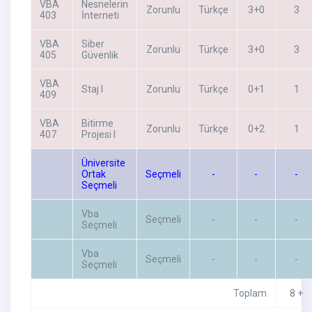
VBA
Nesnelerin
Zorunlu
Türkçe
3+0
3
403
İnterneti
VBA
Siber
Zorunlu
Türkçe
3+0
3
405
Güvenlik
VBA
Staj I
Zorunlu
Türkçe
0+1
1
409
VBA
Bitirme
Zorunlu
Türkçe
0+2
1
407
Projesi I
Üniversite
Ortak
Seçmeli
-
-
-
Seçmeli
Vba
Seçmeli
-
-
-
Seçmeli
Vba
Seçmeli
-
-
-
Seçmeli
Toplam
8 +