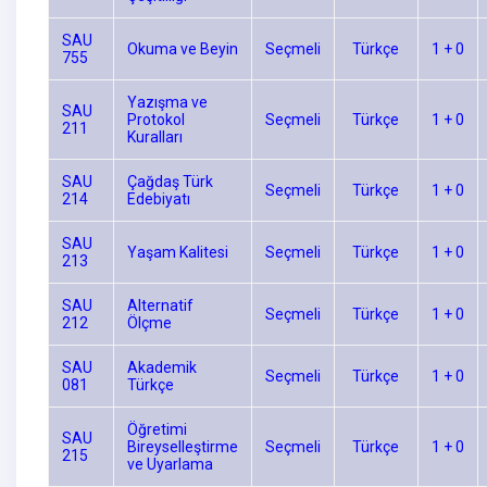
SAU
Okuma ve Beyin
Seçmeli
Türkçe
1 + 0
755
Yazışma ve
SAU
Protokol
Seçmeli
Türkçe
1 + 0
211
Kuralları
SAU
Çağdaş Türk
Seçmeli
Türkçe
1 + 0
214
Edebiyatı
SAU
Yaşam Kalitesi
Seçmeli
Türkçe
1 + 0
213
SAU
Alternatif
Seçmeli
Türkçe
1 + 0
212
Ölçme
SAU
Akademik
Seçmeli
Türkçe
1 + 0
081
Türkçe
Öğretimi
SAU
Bireyselleştirme
Seçmeli
Türkçe
1 + 0
215
ve Uyarlama