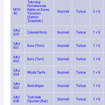
Teknoloji
Firmalarında
MTH
Kalite ve Süreç
Seçmeli
Türkçe
2 + 0
40
Yönetimi
(Sektör-
Ziraattek.)
SAU
Çoksesli Koro
Seçmeli
Türkçe
1 + 0
659
SAU
Koro (Thm)
Seçmeli
Türkçe
1 + 0
651
SAU
Koro (Tsm)
Seçmeli
Türkçe
1 + 0
652
SAU
Müzik Tarihi
Seçmeli
Türkçe
1 + 0
654
SAU
Nota Bilgisi
Seçmeli
Türkçe
1 + 0
653
SAU
Türk Halk
Seçmeli
Türkçe
1 + 0
658
Oyunları (Bar)