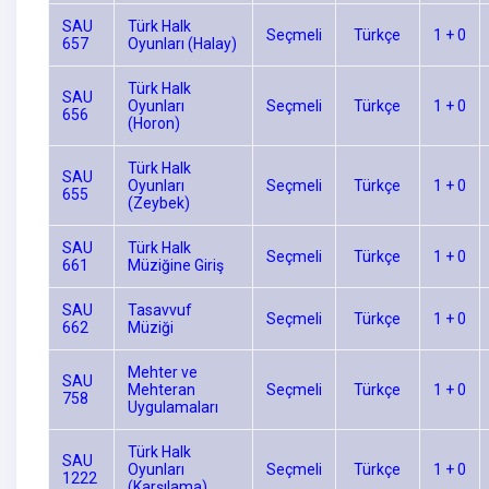
SAU
Türk Halk
Seçmeli
Türkçe
1 + 0
657
Oyunları (Halay)
Türk Halk
SAU
Oyunları
Seçmeli
Türkçe
1 + 0
656
(Horon)
Türk Halk
SAU
Oyunları
Seçmeli
Türkçe
1 + 0
655
(Zeybek)
SAU
Türk Halk
Seçmeli
Türkçe
1 + 0
661
Müziğine Giriş
SAU
Tasavvuf
Seçmeli
Türkçe
1 + 0
662
Müziği
Mehter ve
SAU
Mehteran
Seçmeli
Türkçe
1 + 0
758
Uygulamaları
Türk Halk
SAU
Oyunları
Seçmeli
Türkçe
1 + 0
1222
(Karşılama)