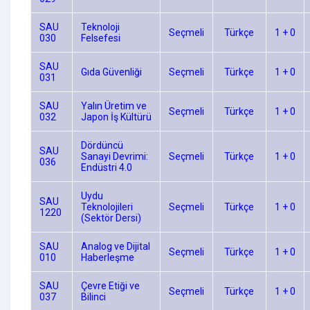
SAU
Teknoloji
Seçmeli
Türkçe
1 + 0
030
Felsefesi
SAU
Gıda Güvenliği
Seçmeli
Türkçe
1 + 0
031
SAU
Yalın Üretim ve
Seçmeli
Türkçe
1 + 0
032
Japon İş Kültürü
Dördüncü
SAU
Sanayi Devrimi:
Seçmeli
Türkçe
1 + 0
036
Endüstri 4.0
Uydu
SAU
Teknolojileri
Seçmeli
Türkçe
1 + 0
1220
(Sektör Dersi)
SAU
Analog ve Dijital
Seçmeli
Türkçe
1 + 0
010
Haberleşme
SAU
Çevre Etiği ve
Seçmeli
Türkçe
1 + 0
037
Bilinci