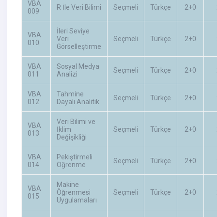
VBA
R İle Veri Bilimi
Seçmeli
Türkçe
2+0
009
İleri Seviye
VBA
Veri
Seçmeli
Türkçe
2+0
010
Görselleştirme
VBA
Sosyal Medya
Seçmeli
Türkçe
2+0
011
Analizi
VBA
Tahmine
Seçmeli
Türkçe
2+0
012
Dayalı Analitik
Veri Bilimi ve
VBA
İklim
Seçmeli
Türkçe
2+0
013
Değişikliği
VBA
Pekiştirmeli
Seçmeli
Türkçe
2+0
014
Öğrenme
Makine
VBA
Öğrenmesi
Seçmeli
Türkçe
2+0
015
Uygulamaları