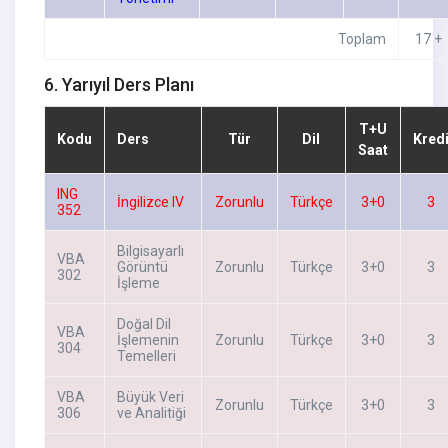
Toplam
17 +
6. Yarıyıl Ders Planı
T+U
Kodu
Ders
Tür
Dil
Kred
Saat
ING
İngilizce IV
Zorunlu
Türkçe
3+0
3
352
Bilgisayarlı
VBA
Görüntü
Zorunlu
Türkçe
3+0
3
302
İşleme
Doğal Dil
VBA
İşlemenin
Zorunlu
Türkçe
3+0
3
304
Temelleri
VBA
Büyük Veri
Zorunlu
Türkçe
3+0
3
306
ve Analitiği