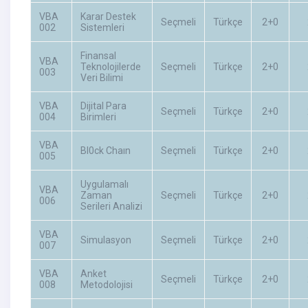
VBA
Karar Destek
Seçmeli
Türkçe
2+0
002
Sistemleri
Finansal
VBA
Teknolojilerde
Seçmeli
Türkçe
2+0
003
Veri Bilimi
VBA
Dijital Para
Seçmeli
Türkçe
2+0
004
Birimleri
VBA
Bl0ck Chaın
Seçmeli
Türkçe
2+0
005
Uygulamalı
VBA
Zaman
Seçmeli
Türkçe
2+0
006
Serileri Analizi
VBA
Simulasyon
Seçmeli
Türkçe
2+0
007
VBA
Anket
Seçmeli
Türkçe
2+0
008
Metodolojisi