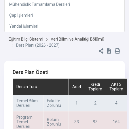
Mühendislik Tamamlama Dersleri
Çap İşlemleri
Yandal İşlemleri
Eğitim Bilgi Sistemi
Veri Bilimi ve Analitiği Bölümü
Ders Planı (2026 - 2027)
Ders Plan Özeti
Kredi
AKTS
Dersin Türü
Adet
Toplam
Toplam
Temel Bilim
Fakülte
1
2
4
Dersleri
Zorunlu
Program
Bölüm
Temel
33
93
164
Zorunlu
Dersleri