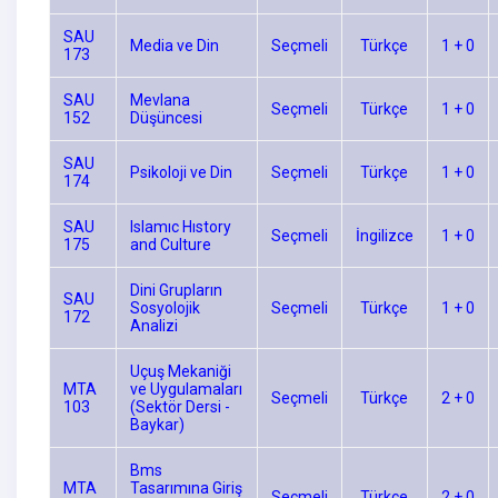
SAU
Media ve Din
Seçmeli
Türkçe
1 + 0
173
SAU
Mevlana
Seçmeli
Türkçe
1 + 0
152
Düşüncesi
SAU
Psikoloji ve Din
Seçmeli
Türkçe
1 + 0
174
SAU
Islamıc Hıstory
Seçmeli
İngilizce
1 + 0
175
and Culture
Dini Grupların
SAU
Sosyolojik
Seçmeli
Türkçe
1 + 0
172
Analizi
Uçuş Mekaniği
MTA
ve Uygulamaları
Seçmeli
Türkçe
2 + 0
103
(Sektör Dersi -
Baykar)
Bms
MTA
Tasarımına Giriş
Seçmeli
Türkçe
2 + 0