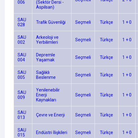
006
(Sektör Dersi -
Aspilsan)
SAU
Trafik Güvenliği
Seçmeli
Türkçe
1 + 0
028
SAU
Arkeoloji ve
Seçmeli
Türkçe
1 + 0
002
Yerbilimleri
SAU
Depremle
Seçmeli
Türkçe
1 + 0
004
Yaşamak
SAU
Sağlıklı
Seçmeli
Türkçe
1 + 0
005
Beslenme
Yenilenebilir
SAU
Enerji
Seçmeli
Türkçe
1 + 0
009
Kaynakları
SAU
Çevre ve Enerji
Seçmeli
Türkçe
1 + 0
013
SAU
Endüstri İlişkileri
Seçmeli
Türkçe
1 + 0
015