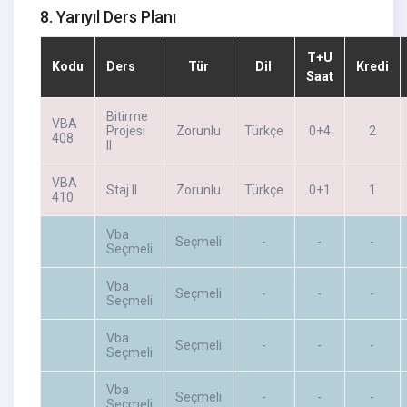
8. Yarıyıl Ders Planı
T+U
Kodu
Ders
Tür
Dil
Kredi
Saat
Bitirme
VBA
Projesi
Zorunlu
Türkçe
0+4
2
408
II
VBA
Staj II
Zorunlu
Türkçe
0+1
1
410
Vba
Seçmeli
-
-
-
Seçmeli
Vba
Seçmeli
-
-
-
Seçmeli
Vba
Seçmeli
-
-
-
Seçmeli
Vba
Seçmeli
-
-
-
Seçmeli