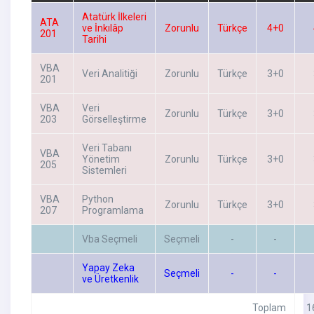
Atatürk İlkeleri
ATA
ve İnkılâp
Zorunlu
Türkçe
4+0
201
Tarihi
VBA
Veri Analitiği
Zorunlu
Türkçe
3+0
201
VBA
Veri
Zorunlu
Türkçe
3+0
203
Görselleştirme
Veri Tabanı
VBA
Yönetim
Zorunlu
Türkçe
3+0
205
Sistemleri
VBA
Python
Zorunlu
Türkçe
3+0
207
Programlama
Vba Seçmeli
Seçmeli
-
-
Yapay Zeka
Seçmeli
-
-
ve Üretkenlik
Toplam
1