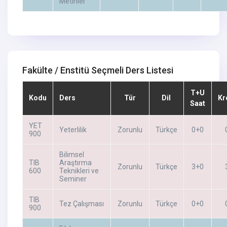
Metinler
Fakülte / Enstitü Seçmeli Ders Listesi
T+U
Kodu
Ders
Tür
Dil
Kr
Saat
YET
Yeterlilik
Zorunlu
Türkçe
0+0
900
Bilimsel
TIB
Araştırma
Zorunlu
Türkçe
3+0
600
Teknikleri ve
Seminer
TIB
Tez Çalışması
Zorunlu
Türkçe
0+0
900