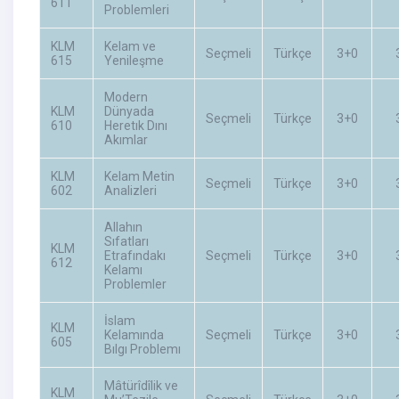
611
Problemleri
KLM
Kelam ve
Seçmeli
Türkçe
3+0
615
Yenileşme
Modern
KLM
Dünyada
Seçmeli
Türkçe
3+0
610
Heretık Dını
Akımlar
KLM
Kelam Metin
Seçmeli
Türkçe
3+0
602
Analizleri
Allahın
Sıfatları
KLM
Etrafındakı
Seçmeli
Türkçe
3+0
612
Kelamı
Problemler
İslam
KLM
Kelamında
Seçmeli
Türkçe
3+0
605
Bılgı Problemı
Mâtürîdîlik ve
KLM