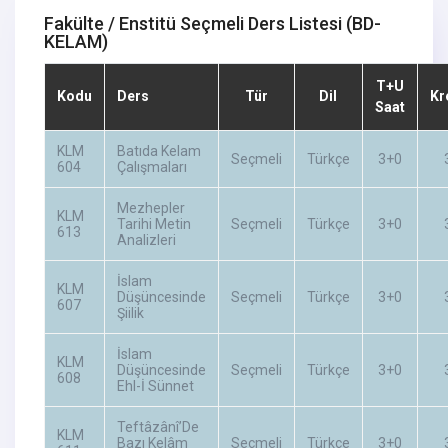
Fakülte / Enstitü Seçmeli Ders Listesi
(BD-
KELAM)
T+U
Kodu
Ders
Tür
Dil
Kr
Saat
KLM
Batıda Kelam
Seçmeli
Türkçe
3+0
604
Çalışmaları
Mezhepler
KLM
Tarihi Metin
Seçmeli
Türkçe
3+0
613
Analizleri
İslam
KLM
Düşüncesinde
Seçmeli
Türkçe
3+0
607
Şiilik
İslam
KLM
Düşüncesinde
Seçmeli
Türkçe
3+0
608
Ehl-İ Sünnet
Teftâzânî’De
KLM
Bazı Kelâm
Seçmeli
Türkçe
3+0