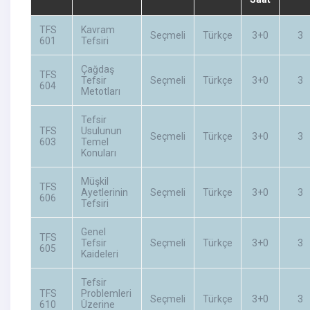
TFS
Kavram
Seçmeli
Türkçe
3+0
3
601
Tefsiri
Çağdaş
TFS
Tefsir
Seçmeli
Türkçe
3+0
3
604
Metotları
Tefsir
TFS
Usulunun
Seçmeli
Türkçe
3+0
3
603
Temel
Konuları
Müşkil
TFS
Ayetlerinin
Seçmeli
Türkçe
3+0
3
606
Tefsiri
Genel
TFS
Tefsir
Seçmeli
Türkçe
3+0
3
605
Kaideleri
Tefsir
TFS
Problemleri
Seçmeli
Türkçe
3+0
3
610
Üzerine