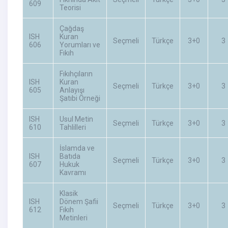
609
Teorisi
Çağdaş
ISH
Kuran
Seçmeli
Türkçe
3+0
3
606
Yorumları ve
Fıkıh
Fıkıhçıların
ISH
Kuran
Seçmeli
Türkçe
3+0
3
605
Anlayışı
Şatıbi Örneği
ISH
Usul Metin
Seçmeli
Türkçe
3+0
3
610
Tahlilleri
İslamda ve
ISH
Batıda
Seçmeli
Türkçe
3+0
3
607
Hukuk
Kavramı
Klasik
ISH
Dönem Şafii
Seçmeli
Türkçe
3+0
3
612
Fıkıh
Metinleri