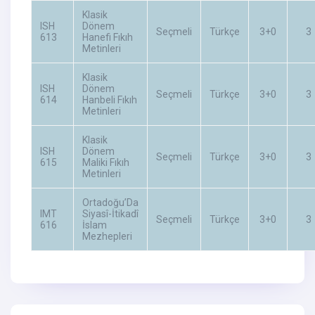
Klasik
ISH
Dönem
Seçmeli
Türkçe
3+0
3
613
Hanefi Fıkıh
Metinleri
Klasik
ISH
Dönem
Seçmeli
Türkçe
3+0
3
614
Hanbeli Fıkıh
Metinleri
Klasik
ISH
Dönem
Seçmeli
Türkçe
3+0
3
615
Maliki Fıkıh
Metinleri
Ortadoğu’Da
IMT
Siyasî-İtikadî
Seçmeli
Türkçe
3+0
3
616
İslam
Mezhepleri