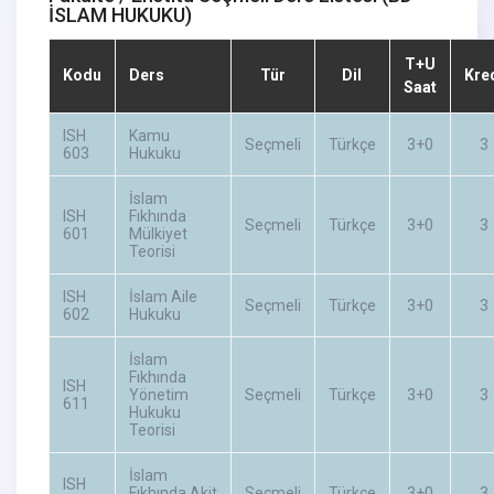
İSLAM HUKUKU)
T+U
Kodu
Ders
Tür
Dil
Kre
Saat
ISH
Kamu
Seçmeli
Türkçe
3+0
3
603
Hukuku
İslam
ISH
Fıkhında
Seçmeli
Türkçe
3+0
3
601
Mülkiyet
Teorisi
ISH
İslam Aile
Seçmeli
Türkçe
3+0
3
602
Hukuku
İslam
Fıkhında
ISH
Yönetim
Seçmeli
Türkçe
3+0
3
611
Hukuku
Teorisi
İslam
ISH
Fıkhında Akit
Seçmeli
Türkçe
3+0
3