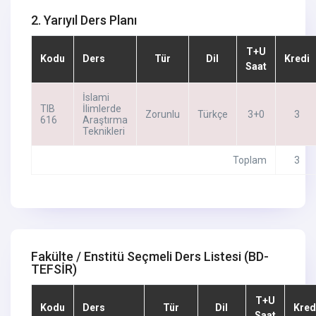
2. Yarıyıl Ders Planı
T+U
Kodu
Ders
Tür
Dil
Kredi
Saat
İslami
TIB
İlimlerde
Zorunlu
Türkçe
3+0
3
616
Araştırma
Teknikleri
Toplam
3
Fakülte / Enstitü Seçmeli Ders Listesi
(BD-
TEFSİR)
T+U
Kodu
Ders
Tür
Dil
Kred
Saat