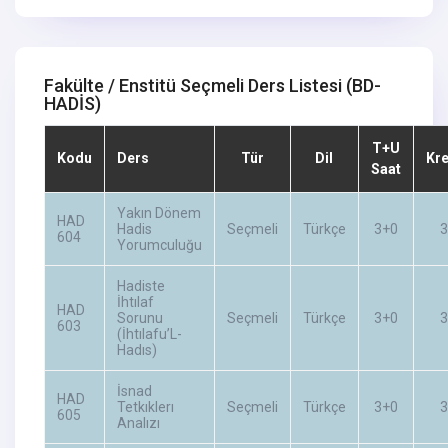
Fakülte / Enstitü Seçmeli Ders Listesi
(BD-
HADİS)
T+U
Kodu
Ders
Tür
Dil
Kre
Saat
Yakın Dönem
HAD
Hadis
Seçmeli
Türkçe
3+0
3
604
Yorumculuğu
Hadiste
İhtılaf
HAD
Sorunu
Seçmeli
Türkçe
3+0
3
603
(İhtılafu’L-
Hadıs)
İsnad
HAD
Tetkıklerı
Seçmeli
Türkçe
3+0
3
605
Analızı