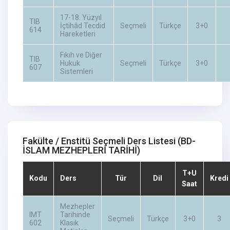
17-18. Yüzyıl
TIB
İçtihâd Tecdid
Seçmeli
Türkçe
3+0
614
Hareketleri
Fıkıh ve Diğer
TIB
Hukuk
Seçmeli
Türkçe
3+0
607
Sistemleri
Fakülte / Enstitü Seçmeli Ders Listesi
(BD-
İSLAM MEZHEPLERİ TARİHİ)
T+U
Kodu
Ders
Tür
Dil
Kredi
Saat
Mezhepler
IMT
Tarihinde
Seçmeli
Türkçe
3+0
3
602
Klasik