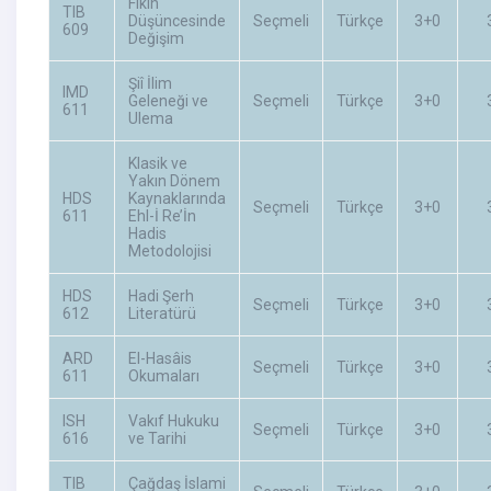
Fıkıh
TIB
Düşüncesinde
Seçmeli
Türkçe
3+0
609
Değişim
Şiî İlim
IMD
Geleneği ve
Seçmeli
Türkçe
3+0
611
Ulema
Klasik ve
Yakın Dönem
HDS
Kaynaklarında
Seçmeli
Türkçe
3+0
611
Ehl-İ Re’İn
Hadis
Metodolojisi
HDS
Hadi Şerh
Seçmeli
Türkçe
3+0
612
Literatürü
ARD
El-Hasâis
Seçmeli
Türkçe
3+0
611
Okumaları
ISH
Vakıf Hukuku
Seçmeli
Türkçe
3+0
616
ve Tarihi
TIB
Çağdaş İslami