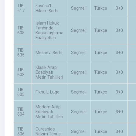
TIB
Fusûsu’L-
Seçmeli
Türkçe
3+0
617
Hıkem Şerhi
İslam Hukuk
TIB
Tarıhınde
Seçmeli
Türkçe
3+0
608
Kanunlaştırma
Faalıyetlerı
TIB
Mesnevı Şerhi
Seçmeli
Türkçe
3+0
635
Klasik Arap
TIB
Edebiyatı
Seçmeli
Türkçe
3+0
603
Metin Tahlilleri
TIB
Fıkhu’L-Luga
Seçmeli
Türkçe
3+0
605
Modern Arap
TIB
Edebiyatı
Seçmeli
Türkçe
3+0
604
Metin Tahlilleri
TIB
Cürcanîde
Seçmeli
Türkçe
3+0
606
Nazım Teorisi