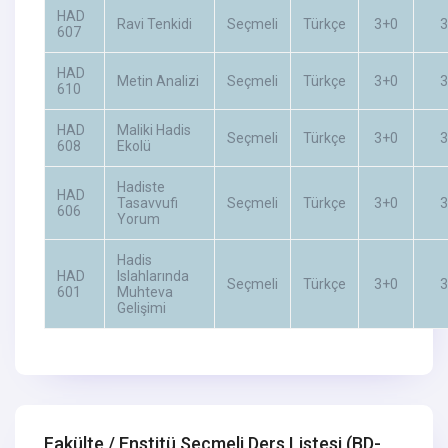
HAD
Ravi Tenkidi
Seçmeli
Türkçe
3+0
3
607
HAD
Metin Analizi
Seçmeli
Türkçe
3+0
3
610
HAD
Maliki Hadis
Seçmeli
Türkçe
3+0
3
608
Ekolü
Hadiste
HAD
Tasavvufi
Seçmeli
Türkçe
3+0
3
606
Yorum
Hadis
HAD
Islahlarında
Seçmeli
Türkçe
3+0
3
601
Muhteva
Gelişimi
Fakülte / Enstitü Seçmeli Ders Listesi
(BD-