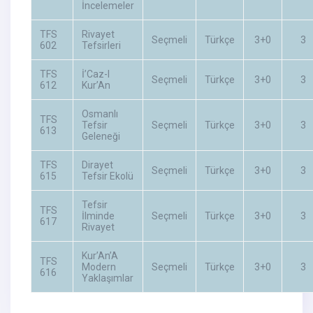
İncelemeler
TFS
Rivayet
Seçmeli
Türkçe
3+0
3
602
Tefsirleri
TFS
İ’Caz-I
Seçmeli
Türkçe
3+0
3
612
Kur’An
Osmanlı
TFS
Tefsir
Seçmeli
Türkçe
3+0
3
613
Geleneği
TFS
Dirayet
Seçmeli
Türkçe
3+0
3
615
Tefsir Ekolü
Tefsir
TFS
İlminde
Seçmeli
Türkçe
3+0
3
617
Rivayet
Kur’An’A
TFS
Modern
Seçmeli
Türkçe
3+0
3
616
Yaklaşımlar