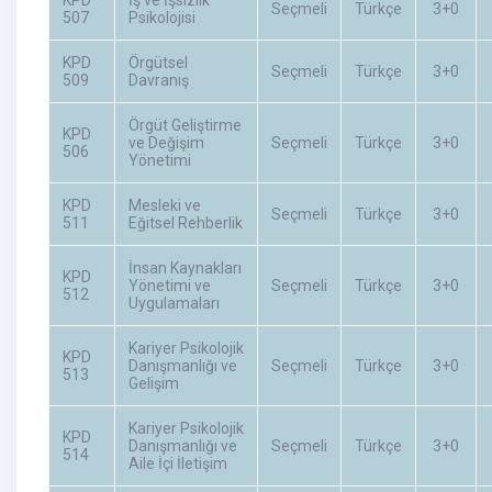
Seçmeli
Türkçe
3+0
507
Psikolojisi
KPD
Örgütsel
Seçmeli
Türkçe
3+0
509
Davranış
Örgüt Geliştirme
KPD
ve Değişim
Seçmeli
Türkçe
3+0
506
Yönetimi
KPD
Mesleki ve
Seçmeli
Türkçe
3+0
511
Eğitsel Rehberlik
İnsan Kaynakları
KPD
Yönetimi ve
Seçmeli
Türkçe
3+0
512
Uygulamaları
Kariyer Psikolojik
KPD
Danışmanlığı ve
Seçmeli
Türkçe
3+0
513
Gelişim
Kariyer Psikolojik
KPD
Danışmanlığı ve
Seçmeli
Türkçe
3+0
514
Aile İçi İletişim