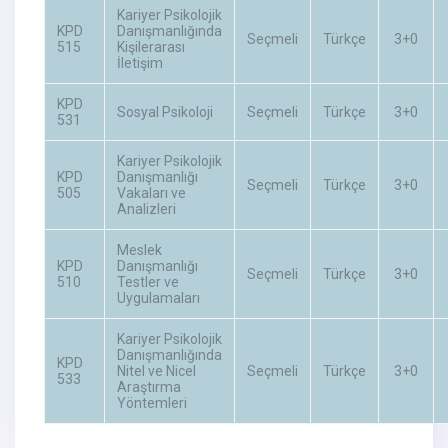
Kariyer Psikolojik
KPD
Danışmanlığında
Seçmeli
Türkçe
3+0
515
Kişilerarası
İletişim
KPD
Sosyal Psikoloji
Seçmeli
Türkçe
3+0
531
Kariyer Psikolojik
KPD
Danışmanlığı
Seçmeli
Türkçe
3+0
505
Vakaları ve
Analizleri
Meslek
KPD
Danışmanlığı
Seçmeli
Türkçe
3+0
510
Testler ve
Uygulamaları
Kariyer Psikolojik
Danışmanlığında
KPD
Nitel ve Nicel
Seçmeli
Türkçe
3+0
533
Araştırma
Yöntemleri