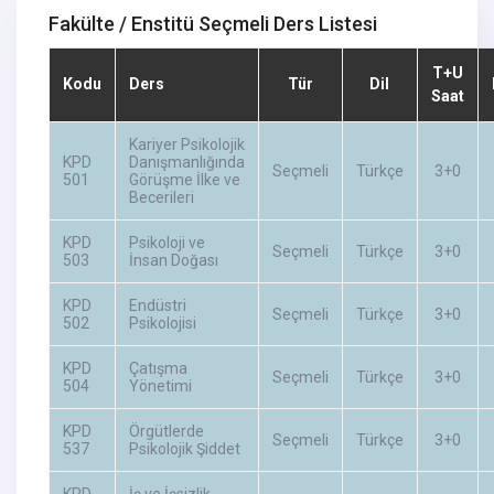
Fakülte / Enstitü Seçmeli Ders Listesi
T+U
Kodu
Ders
Tür
Dil
Saat
Kariyer Psikolojik
KPD
Danışmanlığında
Seçmeli
Türkçe
3+0
501
Görüşme İlke ve
Becerileri
KPD
Psikoloji ve
Seçmeli
Türkçe
3+0
503
İnsan Doğası
KPD
Endüstri
Seçmeli
Türkçe
3+0
502
Psikolojisi
KPD
Çatışma
Seçmeli
Türkçe
3+0
504
Yönetimi
KPD
Örgütlerde
Seçmeli
Türkçe
3+0
537
Psikolojik Şiddet
KPD
İş ve İşsizlik