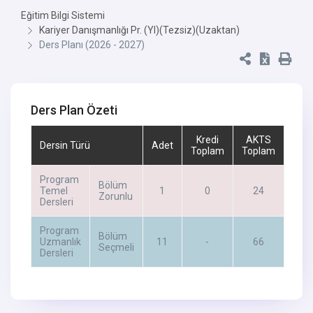
Eğitim Bilgi Sistemi
Kariyer Danışmanlığı Pr. (Yl)(Tezsiz)(Uzaktan)
Ders Planı (2026 - 2027)
Ders Plan Özeti
Kredi
AKTS
Dersin Türü
Adet
Toplam
Toplam
Program
Bölüm
Temel
1
0
24
Zorunlu
Dersleri
Program
Bölüm
Uzmanlık
11
-
66
Seçmeli
Dersleri