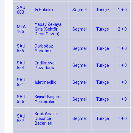
SAU
İş Hukuku
Seçmeli
Türkçe
1 + 0
603
Yapay Zekaya
MTA
Giriş (Sektör
Seçmeli
Türkçe
2 + 0
105
Dersi-Cezeri)
SAU
Darboğaz
Seçmeli
Türkçe
1 + 0
555
Yönetimi
SAU
Endüstriyel
Seçmeli
Türkçe
1 + 0
554
Pazarlama
SAU
İşletmecilik
Seçmeli
Türkçe
1 + 0
551
SAU
Kişisel Başarı
Seçmeli
Türkçe
1 + 0
556
Yöntemleri
Kritik Analitik
SAU
Düşünce
Seçmeli
Türkçe
1 + 0
557
Becerileri