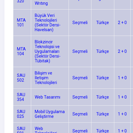
320
Wrıtıng
Büyük Veri
MTA
Teknolojileri
Seçmeli
Türkçe
2 + 0
101
(Sektör Dersi-
Havelsan)
Blokzincir
Teknolojisi ve
MTA
Uygulamaları
Seçmeli
Türkçe
2 + 0
104
(Sektör Dersi-
Tübitak)
Bilişim ve
SAU
İletişim
Seçmeli
Türkçe
1 + 0
502
Teknolojileri
SAU
Web Tasarımı
Seçmeli
Türkçe
1 + 0
354
SAU
Mobil Uygulama
Seçmeli
Türkçe
1 + 0
025
Geliştirme
SAU
Web
Seçmeli
Türkçe
1 + 0