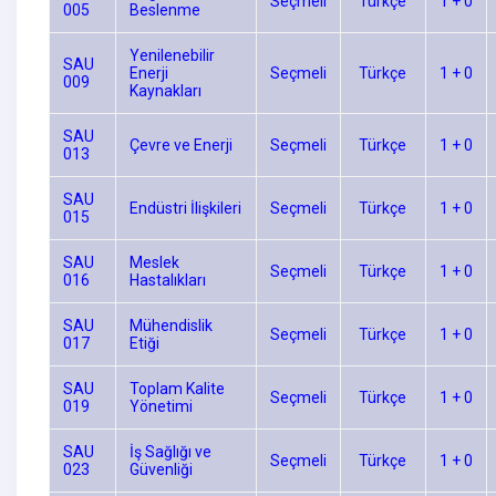
Seçmeli
Türkçe
1 + 0
005
Beslenme
Yenilenebilir
SAU
Enerji
Seçmeli
Türkçe
1 + 0
009
Kaynakları
SAU
Çevre ve Enerji
Seçmeli
Türkçe
1 + 0
013
SAU
Endüstri İlişkileri
Seçmeli
Türkçe
1 + 0
015
SAU
Meslek
Seçmeli
Türkçe
1 + 0
016
Hastalıkları
SAU
Mühendislik
Seçmeli
Türkçe
1 + 0
017
Etiği
SAU
Toplam Kalite
Seçmeli
Türkçe
1 + 0
019
Yönetimi
SAU
İş Sağlığı ve
Seçmeli
Türkçe
1 + 0
023
Güvenliği