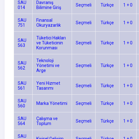
SAU
Davranış
Seçmeli
Türkçe
1 + 0
014
Bilimine Giriş
SAU
Finansal
Seçmeli
Türkçe
1 + 0
751
Okuryazarlık
Tüketici Hakları
SAU
ve Tüketicinin
Seçmeli
Türkçe
1 + 0
563
Korunması
Teknoloji
SAU
Yönetimi ve
Seçmeli
Türkçe
1 + 0
562
Arge
SAU
Yeni Hizmet
Seçmeli
Türkçe
1 + 0
561
Tasarımı
SAU
Marka Yönetimi
Seçmeli
Türkçe
1 + 0
560
SAU
Çalışma ve
Seçmeli
Türkçe
1 + 0
564
Toplum
SAU
Kişisel Gelişim
Seçmeli
Türkçe
1 + 0