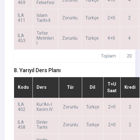
469
Felsefesi
ILA
İslam
Zorunlu
Türkçe
2+0
2
411
Tarihi II
Tefsir
ILA
Metinleri
Zorunlu
Türkçe
4+0
4
453
I
Toplam
20
8. Yarıyıl Ders Planı
T+U
Kodu
Ders
Tür
Dil
Kredi
Saat
ILA
Kur’An-I
Zorunlu
Türkçe
2+0
2
402
Kerim IV
ILA
Dinler
Zorunlu
Türkçe
2+0
2
458
Tarihi
Hadis