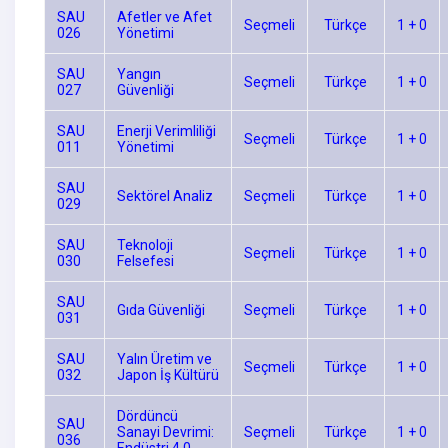
SAU
Afetler ve Afet
Seçmeli
Türkçe
1 + 0
026
Yönetimi
SAU
Yangın
Seçmeli
Türkçe
1 + 0
027
Güvenliği
SAU
Enerji Verimliliği
Seçmeli
Türkçe
1 + 0
011
Yönetimi
SAU
Sektörel Analiz
Seçmeli
Türkçe
1 + 0
029
SAU
Teknoloji
Seçmeli
Türkçe
1 + 0
030
Felsefesi
SAU
Gıda Güvenliği
Seçmeli
Türkçe
1 + 0
031
SAU
Yalın Üretim ve
Seçmeli
Türkçe
1 + 0
032
Japon İş Kültürü
Dördüncü
SAU
Sanayi Devrimi:
Seçmeli
Türkçe
1 + 0
036
Endüstri 4.0