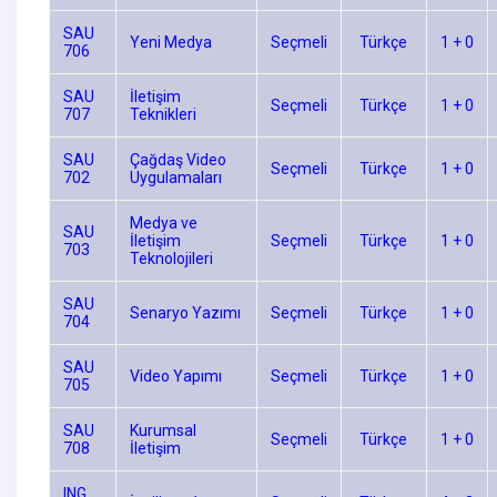
SAU
Yeni Medya
Seçmeli
Türkçe
1 + 0
706
SAU
İletişim
Seçmeli
Türkçe
1 + 0
707
Teknikleri
SAU
Çağdaş Video
Seçmeli
Türkçe
1 + 0
702
Uygulamaları
Medya ve
SAU
İletişim
Seçmeli
Türkçe
1 + 0
703
Teknolojileri
SAU
Senaryo Yazımı
Seçmeli
Türkçe
1 + 0
704
SAU
Video Yapımı
Seçmeli
Türkçe
1 + 0
705
SAU
Kurumsal
Seçmeli
Türkçe
1 + 0
708
İletişim
ING