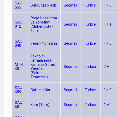
SAU
Sürdürülebilirlik
Seçmeli
Türkçe
1 + 0
555
Proje Hazırlama
SAU
ve Yönetimi
Seçmeli
Türkçe
1 + 1
012
(Mühendislik-
Fen)
SAU
Yenilik Yönetimi
Seçmeli
Türkçe
1 + 0
040
Teknoloji
Firmalarında
MTH
Kalite ve Süreç
Seçmeli
Türkçe
2 + 0
40
Yönetimi
(Sektör-
Ziraattek.)
SAU
Çoksesli Koro
Seçmeli
Türkçe
1 + 0
659
SAU
Koro (Thm)
Seçmeli
Türkçe
1 + 0
651