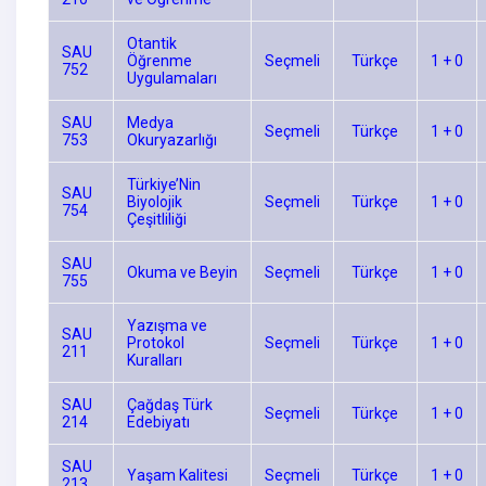
Otantik
SAU
Öğrenme
Seçmeli
Türkçe
1 + 0
752
Uygulamaları
SAU
Medya
Seçmeli
Türkçe
1 + 0
753
Okuryazarlığı
Türkiye’Nin
SAU
Biyolojik
Seçmeli
Türkçe
1 + 0
754
Çeşitliliği
SAU
Okuma ve Beyin
Seçmeli
Türkçe
1 + 0
755
Yazışma ve
SAU
Protokol
Seçmeli
Türkçe
1 + 0
211
Kuralları
SAU
Çağdaş Türk
Seçmeli
Türkçe
1 + 0
214
Edebiyatı
SAU
Yaşam Kalitesi
Seçmeli
Türkçe
1 + 0
213