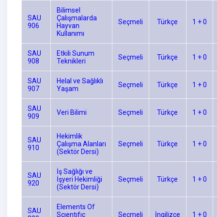
Bilimsel
SAU
Çalışmalarda
Seçmeli
Türkçe
1 + 0
906
Hayvan
Kullanımı
SAU
Etkili Sunum
Seçmeli
Türkçe
1 + 0
908
Teknikleri
SAU
Helal ve Sağlıklı
Seçmeli
Türkçe
1 + 0
907
Yaşam
SAU
Veri Bilimi
Seçmeli
Türkçe
1 + 0
909
Hekimlik
SAU
Çalışma Alanları
Seçmeli
Türkçe
1 + 0
910
(Sektör Dersi)
İş Sağlığı ve
SAU
İşyeri Hekimliği
Seçmeli
Türkçe
1 + 0
920
(Sektör Dersi)
Elements Of
SAU
Scıentıfıc
Seçmeli
İngilizce
1 + 0