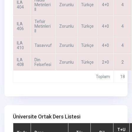
ILA
Metinleri
Zorunlu
Türkçe
4+0
4
404
II
Tefsir
ILA
Metinleri
Zorunlu
Türkçe
4+0
4
406
II
ILA
Tasavvuf
Zorunlu
Türkçe
4+0
4
410
ILA
Din
Zorunlu
Türkçe
2+0
2
408
Felsefesi
Toplam
18
Üniversite Ortak Ders Listesi
T+U