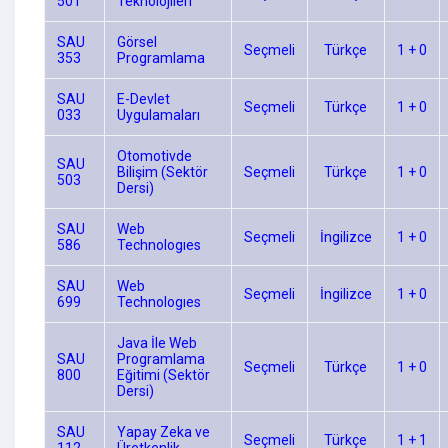
501
Teknolojileri
SAU
Görsel
Seçmeli
Türkçe
1 + 0
353
Programlama
SAU
E-Devlet
Seçmeli
Türkçe
1 + 0
033
Uygulamaları
Otomotivde
SAU
Bilişim (Sektör
Seçmeli
Türkçe
1 + 0
503
Dersi)
SAU
Web
Seçmeli
İngilizce
1 + 0
586
Technologıes
SAU
Web
Seçmeli
İngilizce
1 + 0
699
Technologıes
Java İle Web
SAU
Programlama
Seçmeli
Türkçe
1 + 0
800
Eğitimi (Sektör
Dersi)
SAU
Yapay Zeka ve
Seçmeli
Türkçe
1 + 1
112
Üretkenlik