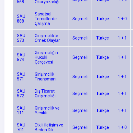
568
Okuryazarlığı
Sanatsal
SAU
Temsillerde
Seçmeli
Türkçe
1 + 0
888
Çalışma
SAU
Girişimcilikte
Seçmeli
Türkçe
1 + 1
573
Örnek Olaylar
Girişimciliğin
SAU
Hukuki
Seçmeli
Türkçe
1 + 1
574
Çerçevesi
SAU
Girişimcilik
Seçmeli
Türkçe
1 + 1
571
Finansmanı
SAU
Dış Ticaret
Seçmeli
Türkçe
1 + 1
572
Girişimciliği
SAU
Girişimcilik ve
Seçmeli
Türkçe
1 + 1
111
Yenilik
SAU
Etkili İletişim ve
Seçmeli
Türkçe
1 + 0
701
Beden Dili