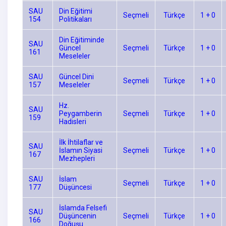
SAU
Din Eğitimi
Seçmeli
Türkçe
1 + 0
154
Politikaları
Din Eğitiminde
SAU
Güncel
Seçmeli
Türkçe
1 + 0
161
Meseleler
SAU
Güncel Dini
Seçmeli
Türkçe
1 + 0
157
Meseleler
Hz.
SAU
Peygamberin
Seçmeli
Türkçe
1 + 0
159
Hadisleri
İlk İhtilaflar ve
SAU
İslamın Siyasi
Seçmeli
Türkçe
1 + 0
167
Mezhepleri
SAU
İslam
Seçmeli
Türkçe
1 + 0
177
Düşüncesi
İslamda Felsefi
SAU
Düşüncenin
Seçmeli
Türkçe
1 + 0
166
Doğuşu