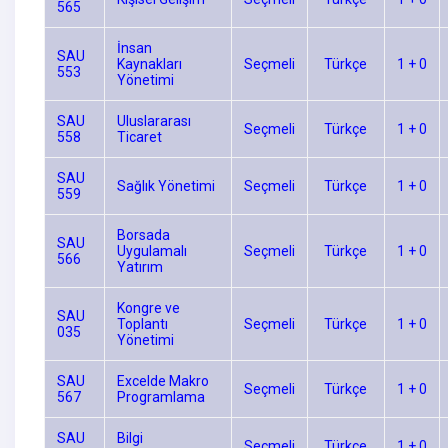
565
İnsan
SAU
Kaynakları
Seçmeli
Türkçe
1 + 0
553
Yönetimi
SAU
Uluslararası
Seçmeli
Türkçe
1 + 0
558
Ticaret
SAU
Sağlık Yönetimi
Seçmeli
Türkçe
1 + 0
559
Borsada
SAU
Uygulamalı
Seçmeli
Türkçe
1 + 0
566
Yatırım
Kongre ve
SAU
Toplantı
Seçmeli
Türkçe
1 + 0
035
Yönetimi
SAU
Excelde Makro
Seçmeli
Türkçe
1 + 0
567
Programlama
SAU
Bilgi
Seçmeli
Türkçe
1 + 0