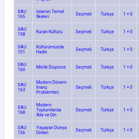
SAU
İslamın Temel
Seçmeli
Türkçe
1 + 0
165
İlkeleri
SAU
Kuran Kültürü
Seçmeli
Türkçe
1 + 0
158
SAU
Kültürümüzde
Seçmeli
Türkçe
1 + 0
151
Hadis
SAU
Mistik Düşünce
Seçmeli
Türkçe
1 + 0
160
Modern Dönem
SAU
İnanç
Seçmeli
Türkçe
1 + 0
163
Problemleri
Modern
SAU
Toplumlarda
Seçmeli
Türkçe
1 + 0
168
Aile ve Din
SAU
Yaşayan Dünya
Seçmeli
Türkçe
1 + 0
156
Dinleri