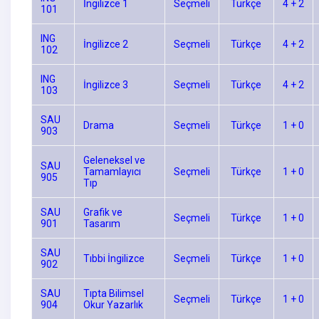
İngilizce 1
Seçmeli
Türkçe
4 + 2
101
ING
İngilizce 2
Seçmeli
Türkçe
4 + 2
102
ING
İngilizce 3
Seçmeli
Türkçe
4 + 2
103
SAU
Drama
Seçmeli
Türkçe
1 + 0
903
Geleneksel ve
SAU
Tamamlayıcı
Seçmeli
Türkçe
1 + 0
905
Tıp
SAU
Grafik ve
Seçmeli
Türkçe
1 + 0
901
Tasarım
SAU
Tıbbi İngilizce
Seçmeli
Türkçe
1 + 0
902
SAU
Tıpta Bilimsel
Seçmeli
Türkçe
1 + 0
904
Okur Yazarlık