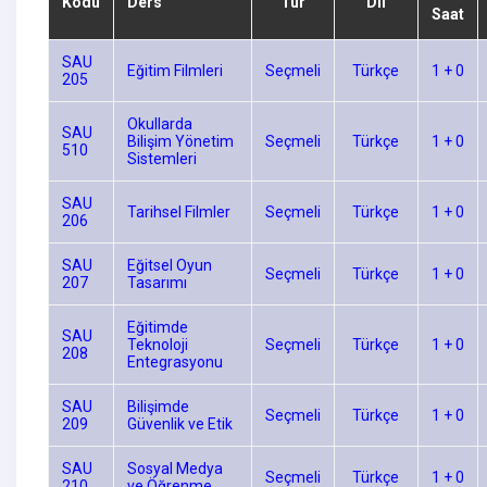
Kodu
Ders
Tür
Dil
Saat
SAU
Eğitim Filmleri
Seçmeli
Türkçe
1 + 0
205
Okullarda
SAU
Bilişim Yönetim
Seçmeli
Türkçe
1 + 0
510
Sistemleri
SAU
Tarihsel Filmler
Seçmeli
Türkçe
1 + 0
206
SAU
Eğitsel Oyun
Seçmeli
Türkçe
1 + 0
207
Tasarımı
Eğitimde
SAU
Teknoloji
Seçmeli
Türkçe
1 + 0
208
Entegrasyonu
SAU
Bilişimde
Seçmeli
Türkçe
1 + 0
209
Güvenlik ve Etik
SAU
Sosyal Medya
Seçmeli
Türkçe
1 + 0
210
ve Öğrenme