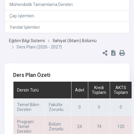
Mühendislik Tamamlama Dersleri
Çap İşlemleri
Yandal İşlemleri
Eğitim Bilgi Sistemi
İlahiyat (İlitam) Bölümü
Ders Planı (2026 - 2027)
Ders Plan Özeti
Kredi
AKTS
Dersin Türü
Adet
Toplam
Toplam
Temel Bilim
Fakülte
0
0
0
Dersleri
Zorunlu
Program
Bölüm
Temel
24
74
120
Zorunlu
Dersleri