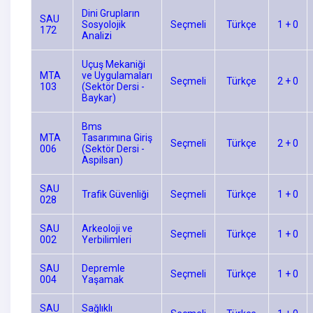
Dini Grupların
SAU
Sosyolojik
Seçmeli
Türkçe
1 + 0
172
Analizi
Uçuş Mekaniği
MTA
ve Uygulamaları
Seçmeli
Türkçe
2 + 0
103
(Sektör Dersi -
Baykar)
Bms
MTA
Tasarımına Giriş
Seçmeli
Türkçe
2 + 0
006
(Sektör Dersi -
Aspilsan)
SAU
Trafik Güvenliği
Seçmeli
Türkçe
1 + 0
028
SAU
Arkeoloji ve
Seçmeli
Türkçe
1 + 0
002
Yerbilimleri
SAU
Depremle
Seçmeli
Türkçe
1 + 0
004
Yaşamak
SAU
Sağlıklı