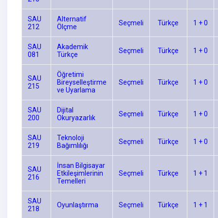
SAU
Alternatif
Seçmeli
Türkçe
1 + 0
212
Ölçme
SAU
Akademik
Seçmeli
Türkçe
1 + 0
081
Türkçe
Öğretimi
SAU
Bireyselleştirme
Seçmeli
Türkçe
1 + 0
215
ve Uyarlama
SAU
Dijital
Seçmeli
Türkçe
1 + 0
200
Okuryazarlık
SAU
Teknoloji
Seçmeli
Türkçe
1 + 0
219
Bağımlılığı
İnsan Bilgisayar
SAU
Etkileşimlerinin
Seçmeli
Türkçe
1 + 1
216
Temelleri
SAU
Oyunlaştırma
Seçmeli
Türkçe
1 + 1
218