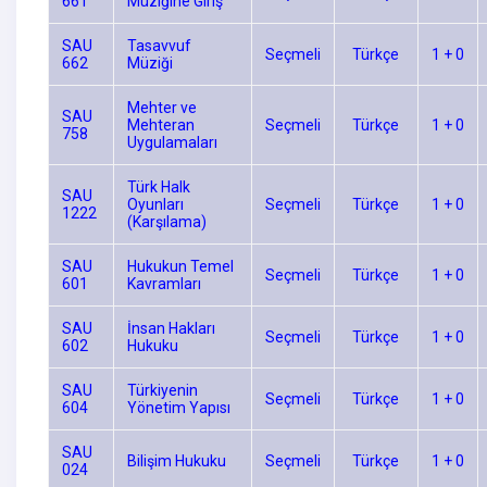
661
Müziğine Giriş
SAU
Tasavvuf
Seçmeli
Türkçe
1 + 0
662
Müziği
Mehter ve
SAU
Mehteran
Seçmeli
Türkçe
1 + 0
758
Uygulamaları
Türk Halk
SAU
Oyunları
Seçmeli
Türkçe
1 + 0
1222
(Karşılama)
SAU
Hukukun Temel
Seçmeli
Türkçe
1 + 0
601
Kavramları
SAU
İnsan Hakları
Seçmeli
Türkçe
1 + 0
602
Hukuku
SAU
Türkiyenin
Seçmeli
Türkçe
1 + 0
604
Yönetim Yapısı
SAU
Bilişim Hukuku
Seçmeli
Türkçe
1 + 0
024