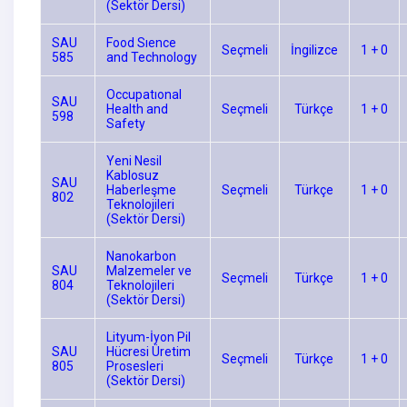
(Sektör Dersi)
SAU
Food Sıence
Seçmeli
İngilizce
1 + 0
585
and Technology
Occupatıonal
SAU
Health and
Seçmeli
Türkçe
1 + 0
598
Safety
Yeni Nesil
Kablosuz
SAU
Haberleşme
Seçmeli
Türkçe
1 + 0
802
Teknolojileri
(Sektör Dersi)
Nanokarbon
SAU
Malzemeler ve
Seçmeli
Türkçe
1 + 0
804
Teknolojileri
(Sektör Dersi)
Lityum-İyon Pil
SAU
Hücresi Üretim
Seçmeli
Türkçe
1 + 0
805
Prosesleri
(Sektör Dersi)