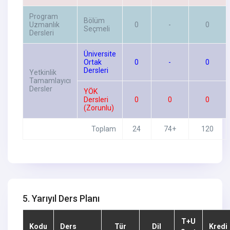
Program
Bölüm
Uzmanlık
0
-
0
Seçmeli
Dersleri
Üniversite
Ortak
0
-
0
Dersleri
Yetkinlik
Tamamlayıcı
Dersler
YÖK
Dersleri
0
0
0
(Zorunlu)
Toplam
24
74+
120
5. Yarıyıl Ders Planı
T+U
Kodu
Ders
Tür
Dil
Kredi