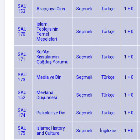
SAU
Arapçaya Giriş
Seçmeli
Türkçe
1 + 0
153
İslam
SAU
Teolojisinin
Seçmeli
Türkçe
1 + 0
170
Temel
Meseleleri
Kur’An
SAU
Kıssalarının
Seçmeli
Türkçe
1 + 0
171
Çağdaş Yorumu
SAU
Media ve Din
Seçmeli
Türkçe
1 + 0
173
SAU
Mevlana
Seçmeli
Türkçe
1 + 0
152
Düşüncesi
SAU
Psikoloji ve Din
Seçmeli
Türkçe
1 + 0
174
SAU
Islamıc Hıstory
Seçmeli
İngilizce
1 + 0
175
and Culture