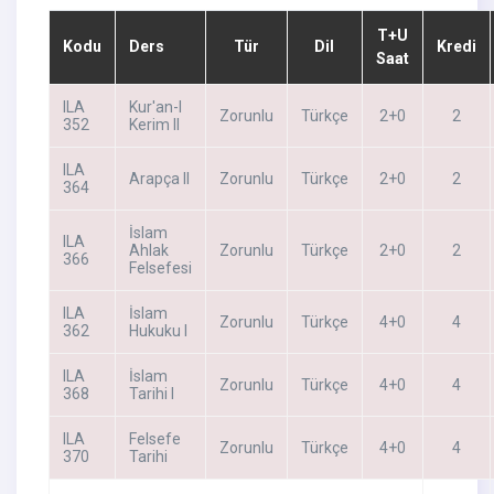
T+U
Kodu
Ders
Tür
Dil
Kredi
Saat
ILA
Kur'an-I
Zorunlu
Türkçe
2+0
2
352
Kerim II
ILA
Arapça II
Zorunlu
Türkçe
2+0
2
364
İslam
ILA
Ahlak
Zorunlu
Türkçe
2+0
2
366
Felsefesi
ILA
İslam
Zorunlu
Türkçe
4+0
4
362
Hukuku I
ILA
İslam
Zorunlu
Türkçe
4+0
4
368
Tarihi I
ILA
Felsefe
Zorunlu
Türkçe
4+0
4
370
Tarihi