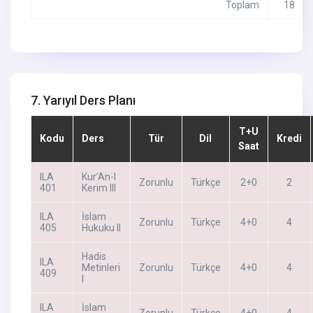
Toplam
18
7. Yarıyıl Ders Planı
T+U
Kodu
Ders
Tür
Dil
Kredi
Saat
ILA
Kur’An-I
Zorunlu
Türkçe
2+0
2
401
Kerim III
ILA
İslam
Zorunlu
Türkçe
4+0
4
405
Hukuku II
Hadis
ILA
Metinleri
Zorunlu
Türkçe
4+0
4
409
I
ILA
İslam
Zorunlu
Türkçe
4+0
4