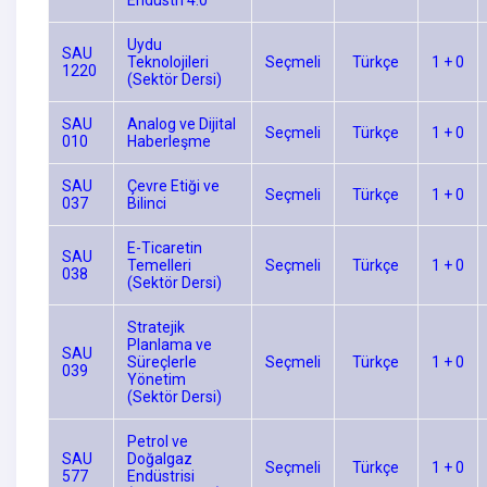
Uydu
SAU
Teknolojileri
Seçmeli
Türkçe
1 + 0
1220
(Sektör Dersi)
SAU
Analog ve Dijital
Seçmeli
Türkçe
1 + 0
010
Haberleşme
SAU
Çevre Etiği ve
Seçmeli
Türkçe
1 + 0
037
Bilinci
E-Ticaretin
SAU
Temelleri
Seçmeli
Türkçe
1 + 0
038
(Sektör Dersi)
Stratejik
Planlama ve
SAU
Süreçlerle
Seçmeli
Türkçe
1 + 0
039
Yönetim
(Sektör Dersi)
Petrol ve
SAU
Doğalgaz
Seçmeli
Türkçe
1 + 0
577
Endüstrisi