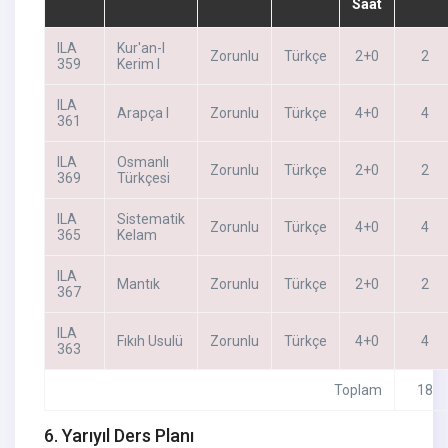
Saat
ILA
Kur'an-I
Zorunlu
Türkçe
2+0
2
359
Kerim I
ILA
Arapça I
Zorunlu
Türkçe
4+0
4
361
ILA
Osmanlı
Zorunlu
Türkçe
2+0
2
369
Türkçesi
ILA
Sistematik
Zorunlu
Türkçe
4+0
4
365
Kelam
ILA
Mantık
Zorunlu
Türkçe
2+0
2
367
ILA
Fıkıh Usulü
Zorunlu
Türkçe
4+0
4
363
Toplam
18
6. Yarıyıl Ders Planı