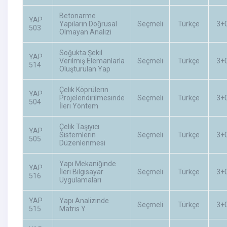
Betonarme
YAP
Yapıların Doğrusal
Seçmeli
Türkçe
3+
503
Olmayan Analizi
Soğukta Şekıl
YAP
Verılmış Elemanlarla
Seçmeli
Türkçe
3+
514
Oluşturulan Yap
Çelık Köprülerın
YAP
Projelendırılmesınde
Seçmeli
Türkçe
3+
504
İlerı Yöntem
Çelik Taşıyıcı
YAP
Sistemlerin
Seçmeli
Türkçe
3+
505
Düzenlenmesi
Yapı Mekaniğinde
YAP
İleri Bilgisayar
Seçmeli
Türkçe
3+
516
Uygulamaları
YAP
Yapı Analizinde
Seçmeli
Türkçe
3+
515
Matris Y.