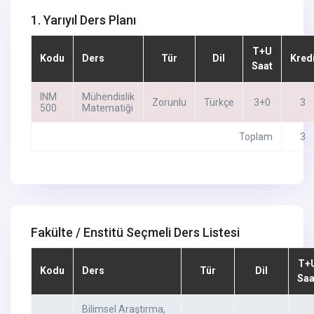
1. Yarıyıl Ders Planı
T+U
Kodu
Ders
Tür
Dil
Kred
Saat
INM
Mühendislik
Zorunlu
Türkçe
3+0
3
500
Matematiği
Toplam
3
Fakülte / Enstitü Seçmeli Ders Listesi
T+
Kodu
Ders
Tür
Dil
Saa
Bilimsel Araştırma,