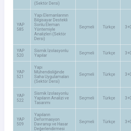
(Sektör Dersi)
Yapı Elemanlarının
Bilgisayar Destekli
YAP
Sonlu Eleman
Seçmeli
Türkçe
3+
585
Yöntemiyle
Analizleri (Sektör
Dersi)
YAP
Sismik İzolasyonlu
Seçmeli
Türkçe
3+
520
Yapılar
Yapı
YAP
Mühendisliğinde
Seçmeli
Türkçe
3+
521
Saha Uygulamaları
(Sektör Dersi)
Sismik İzolasyonlu
YAP
Yapıların Analizi ve
Seçmeli
Türkçe
3+
522
Tasarımı
Yapıların
YAP
Deformasyon
Seçmeli
Türkçe
3+
509
Davranışı ve Hasar
Değerlendirmesi