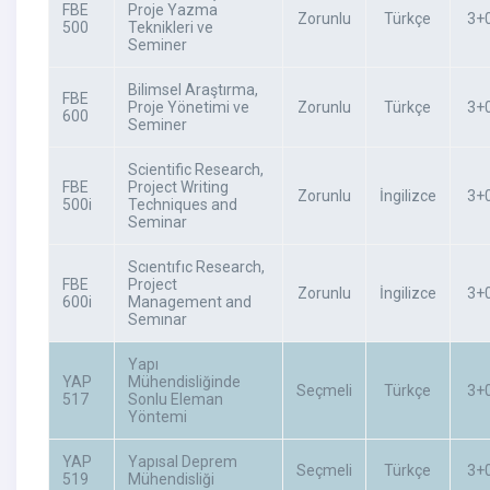
FBE
Proje Yazma
Zorunlu
Türkçe
3+
500
Teknikleri ve
Seminer
Bilimsel Araştırma,
FBE
Proje Yönetimi ve
Zorunlu
Türkçe
3+
600
Seminer
Scientific Research,
FBE
Project Writing
Zorunlu
İngilizce
3+
500i
Techniques and
Seminar
Scıentıfıc Research,
FBE
Project
Zorunlu
İngilizce
3+
600i
Management and
Semınar
Yapı
YAP
Mühendisliğinde
Seçmeli
Türkçe
3+
517
Sonlu Eleman
Yöntemi
YAP
Yapısal Deprem
Seçmeli
Türkçe
3+
519
Mühendisliği