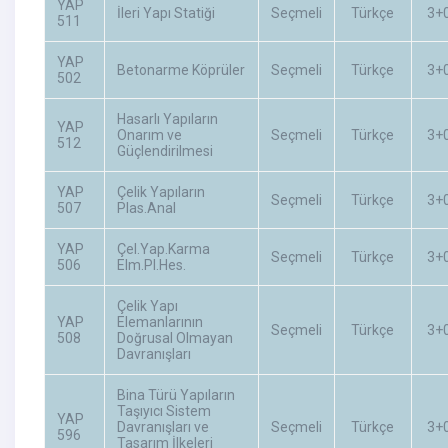
YAP
İleri Yapı Statiği
Seçmeli
Türkçe
3+
511
YAP
Betonarme Köprüler
Seçmeli
Türkçe
3+
502
Hasarlı Yapıların
YAP
Onarım ve
Seçmeli
Türkçe
3+
512
Güçlendirilmesi
YAP
Çelik Yapıların
Seçmeli
Türkçe
3+
507
Plas.Anal
YAP
Çel.Yap.Karma
Seçmeli
Türkçe
3+
506
Elm.Pl.Hes.
Çelik Yapı
YAP
Elemanlarının
Seçmeli
Türkçe
3+
508
Doğrusal Olmayan
Davranışları
Bina Türü Yapıların
Taşıyıcı Sistem
YAP
Davranışları ve
Seçmeli
Türkçe
3+
596
Tasarım İlkeleri