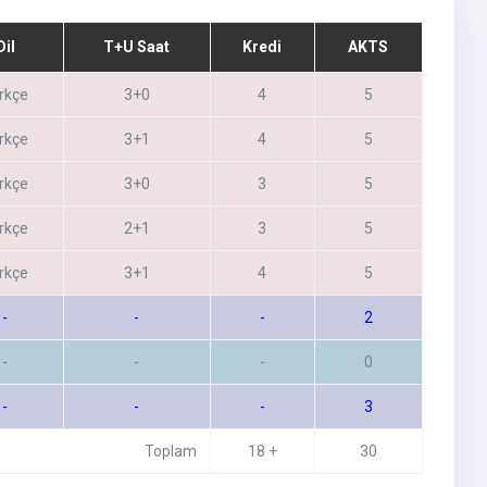
Dil
T+U Saat
Kredi
AKTS
rkçe
3+0
4
5
rkçe
3+1
4
5
rkçe
3+0
3
5
rkçe
2+1
3
5
rkçe
3+1
4
5
-
-
-
2
-
-
-
0
-
-
-
3
Toplam
18 +
30