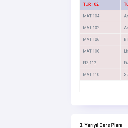
TUR 102
Tü
MAT 104
An
MAT 102
An
MAT 106
Bi
MAT 108
Li
FIZ 112
Fiz
MAT 110
So
3. Yarıyıl Ders Planı