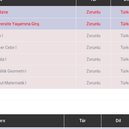
lizce
Zorunlu
Türk
versite Yaşamına Giriş
Zorunlu
Türk
k I
Zorunlu
Türk
er Cebir I
Zorunlu
Türk
iz I
Zorunlu
Türk
litik Geometri I
Zorunlu
Türk
ut Matematik I
Zorunlu
Türk
ers
Tür
Dil