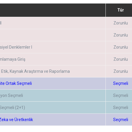
Tür
I
Zorunlu
Zorunlu
siyel Denklemler I
Zorunlu
mlamaya Giriş
Zorunlu
 Etik, Kaynak Araştırma ve Raporlama
Zorunlu
ite Ortak Seçmeli
Seçmeli
yon Seçmeli
Seçmeli
Seçmeli (2+1)
Seçmeli
eka ve Üretkenlik
Seçmeli