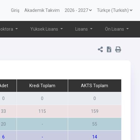
Giriş
Akademik Takvim
2026 - 2027
Türkçe (Turkish)
oktora
Yüksek Lisans
Lisans
Ön Lisans
Adet
Kredi Toplam
AKTS Toplam
0
0
0
33
115
159
20
-
55
6
-
14