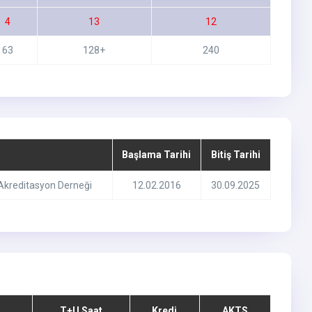
4
13
12
63
128+
240
Başlama Tarihi
Bitiş Tarihi
i Akreditasyon Derneği
12.02.2016
30.09.2025
l
T+U Saat
Kredi
AKTS