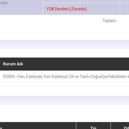
rsler
YÖK Dersleri (Zorunlu)
Toplam
Kurum Adı
FEDEK - Fen, Edebiyat, Fen-Edebiyat, Dil ve Tarih-Coğrafya Fakülteler
s
Tür
Di