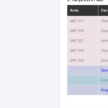
Kodu
Der
MAT 311
Olası
MAT 309
Sayı
MAT 301
Komp
MAT 305
Topol
MAT 303
Dife
Üniv
For
Proj