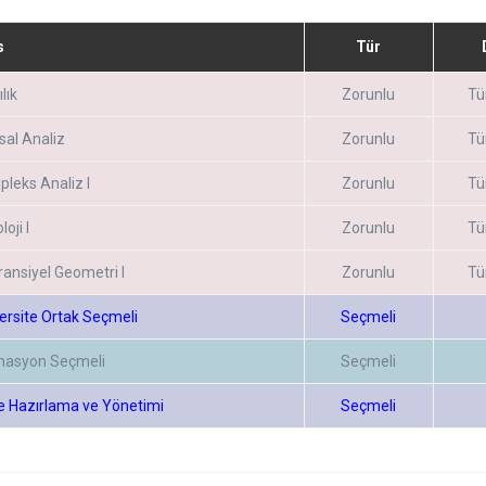
s
Tür
lık
Zorunlu
Tü
sal Analiz
Zorunlu
Tü
leks Analiz I
Zorunlu
Tü
oji I
Zorunlu
Tü
ransiyel Geometri I
Zorunlu
Tü
ersite Ortak Seçmeli
Seçmeli
masyon Seçmeli
Seçmeli
e Hazırlama ve Yönetimi
Seçmeli