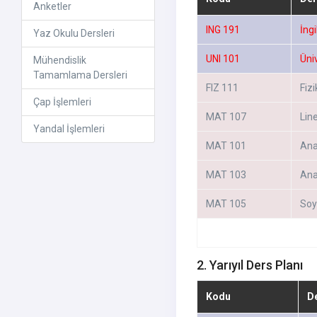
Anketler
ING 191
İngi
Yaz Okulu Dersleri
UNI 101
Üni
Mühendislik
Tamamlama Dersleri
FIZ 111
Fizi
Çap İşlemleri
MAT 107
Line
Yandal İşlemleri
MAT 101
Anal
MAT 103
Ana
MAT 105
Soy
2. Yarıyıl Ders Planı
Kodu
D