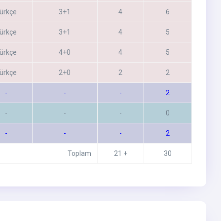
ürkçe
3+1
4
6
ürkçe
3+1
4
5
ürkçe
4+0
4
5
ürkçe
2+0
2
2
-
-
-
2
-
-
-
0
-
-
-
2
Toplam
21 +
30