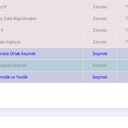
z IV
Zorunlu
T
y Zeka Algoritmaları
Zorunlu
T
 II
Zorunlu
T
ki İngilizce
Zorunlu
T
ersite Ortak Seçmeli
Seçmeli
asyon Seçmeli
Seçmeli
imcilik ve Yenilik
Seçmeli