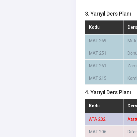
3. Yarıyıl Ders Planı
Kodu
Der
MAT 269
Metri
MAT 251
Dönü
MAT 261
Zama
MAT 215
Komb
4. Yarıyıl Ders Planı
Kodu
Der
ATA 202
Atatü
MAT 206
Difer