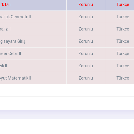
rk Dili
Zorunlu
Türkçe
alitik Geometri II
Zorunlu
Türkçe
aliz II
Zorunlu
Türkçe
lgisayara Giriş
Zorunlu
Türkçe
neer Cebir II
Zorunlu
Türkçe
ik II
Zorunlu
Türkçe
yut Matematik II
Zorunlu
Türkçe