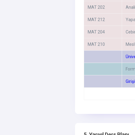
MAT 202
Anali
MAT 212
Yapa
MAT 204
Cebir
MAT 210
Mesle
Üniv
Form
Giriş
5. Yarıyıl Ders Planı