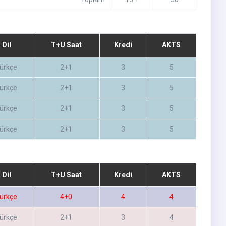
Dil
T+U Saat
Kredi
AKTS
ürkçe
2+1
3
5
ürkçe
2+1
3
5
ürkçe
2+1
3
5
ürkçe
2+1
3
5
Dil
T+U Saat
Kredi
AKTS
ürkçe
4+0
4
4
ürkçe
2+1
3
4