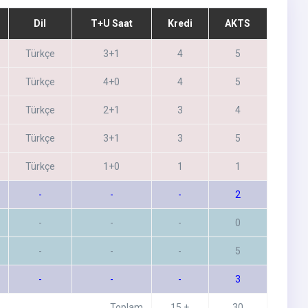
Dil
T+U Saat
Kredi
AKTS
Türkçe
3+1
4
5
Türkçe
4+0
4
5
Türkçe
2+1
3
4
Türkçe
3+1
3
5
Türkçe
1+0
1
1
-
-
-
2
-
-
-
0
-
-
-
5
-
-
-
3
Toplam
15 +
30