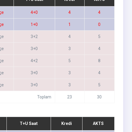
çe
4+0
4
4
çe
1+0
1
0
çe
3+2
4
5
çe
3+0
3
4
çe
4+2
5
8
çe
3+0
3
4
çe
3+0
3
5
Toplam
23
30
T+U Saat
Kredi
AKTS