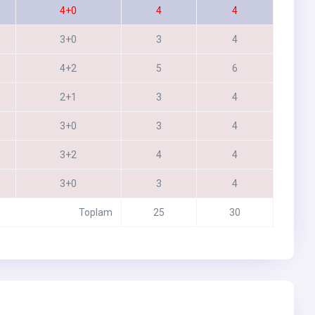
4+0
4
4
3+0
3
4
4+2
5
6
2+1
3
4
3+0
3
4
3+2
4
4
3+0
3
4
Toplam
25
30