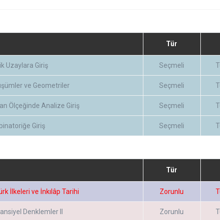
s
Tür
k Uzaylara Giriş
Seçmeli
T
şümler ve Geometriler
Seçmeli
T
n Ölçeğinde Analize Giriş
Seçmeli
T
inatoriğe Giriş
Seçmeli
T
s
Tür
rk İlkeleri ve İnkılâp Tarihi
Zorunlu
T
ansiyel Denklemler II
Zorunlu
T