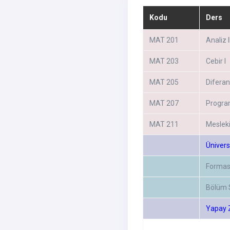
Kodu
Ders
MAT 201
Analiz II
MAT 203
Cebir I
MAT 205
Diferan
MAT 207
Progra
MAT 211
Mesleki
Ünivers
Formas
Bölüm 
Yapay Z