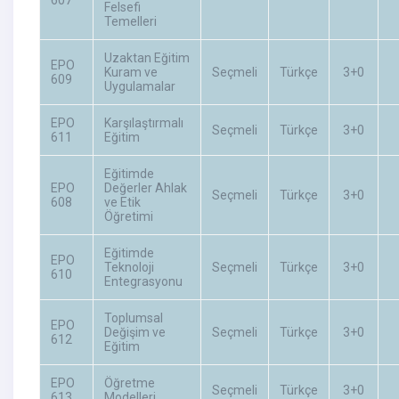
607
Felsefi
Temelleri
Uzaktan Eğitim
EPO
Kuram ve
Seçmeli
Türkçe
3+0
609
Uygulamalar
EPO
Karşılaştırmalı
Seçmeli
Türkçe
3+0
611
Eğitim
Eğitimde
EPO
Değerler Ahlak
Seçmeli
Türkçe
3+0
608
ve Etik
Öğretimi
Eğitimde
EPO
Teknoloji
Seçmeli
Türkçe
3+0
610
Entegrasyonu
Toplumsal
EPO
Değişim ve
Seçmeli
Türkçe
3+0
612
Eğitim
EPO
Öğretme
Seçmeli
Türkçe
3+0
613
Modelleri