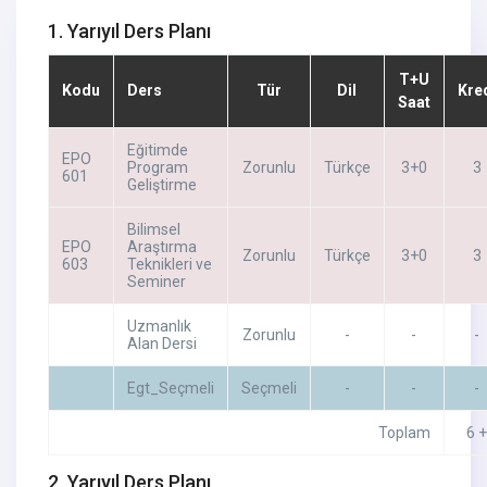
1. Yarıyıl Ders Planı
T+U
Kodu
Ders
Tür
Dil
Kre
Saat
Eğitimde
EPO
Program
Zorunlu
Türkçe
3+0
3
601
Geliştirme
Bilimsel
EPO
Araştırma
Zorunlu
Türkçe
3+0
3
603
Teknikleri ve
Seminer
Uzmanlık
Zorunlu
-
-
-
Alan Dersi
Egt_Seçmeli
Seçmeli
-
-
-
Toplam
6 
2. Yarıyıl Ders Planı