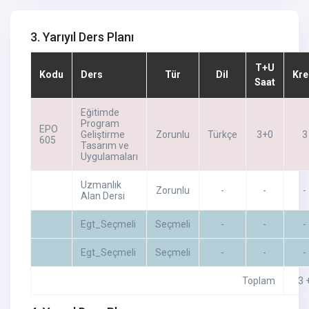
3. Yarıyıl Ders Planı
T+U
Kodu
Ders
Tür
Dil
Kre
Saat
Eğitimde
Program
EPO
Geliştirme
Zorunlu
Türkçe
3+0
3
605
Tasarım ve
Uygulamaları
Uzmanlık
Zorunlu
-
-
-
Alan Dersi
Egt_Seçmeli
Seçmeli
-
-
-
Egt_Seçmeli
Seçmeli
-
-
-
Toplam
3 