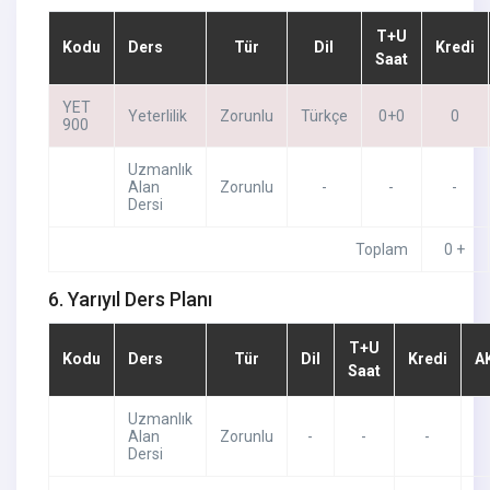
T+U
Kodu
Ders
Tür
Dil
Kredi
Saat
YET
Yeterlilik
Zorunlu
Türkçe
0+0
0
900
Uzmanlık
Alan
Zorunlu
-
-
-
Dersi
Toplam
0 +
6. Yarıyıl Ders Planı
T+U
Kodu
Ders
Tür
Dil
Kredi
A
Saat
Uzmanlık
Alan
Zorunlu
-
-
-
Dersi