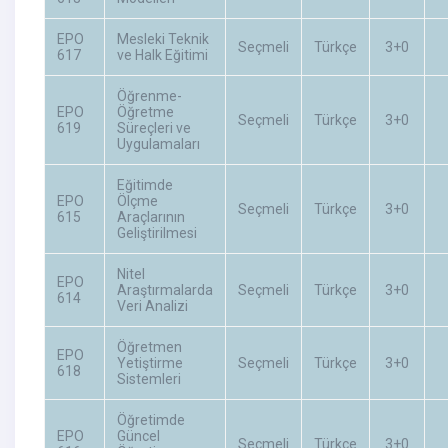
EPO
Mesleki Teknik
Seçmeli
Türkçe
3+0
617
ve Halk Eğitimi
Öğrenme-
EPO
Öğretme
Seçmeli
Türkçe
3+0
619
Süreçleri ve
Uygulamaları
Eğitimde
EPO
Ölçme
Seçmeli
Türkçe
3+0
615
Araçlarının
Geliştirilmesi
Nitel
EPO
Araştırmalarda
Seçmeli
Türkçe
3+0
614
Veri Analizi
Öğretmen
EPO
Yetiştirme
Seçmeli
Türkçe
3+0
618
Sistemleri
Öğretimde
EPO
Güncel
Seçmeli
Türkçe
3+0