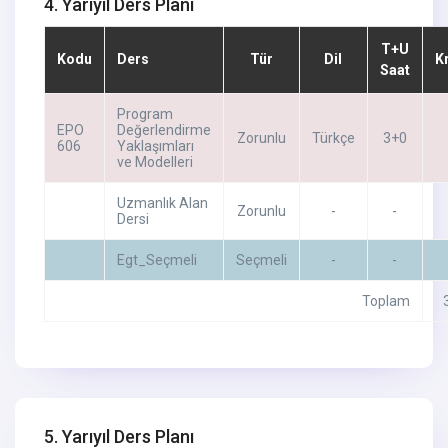
4. Yarıyıl Ders Planı
T+U
Kodu
Ders
Tür
Dil
K
Saat
Program
EPO
Değerlendirme
Zorunlu
Türkçe
3+0
606
Yaklaşımları
ve Modelleri
Uzmanlık Alan
Zorunlu
-
-
Dersi
Egt_Seçmeli
Seçmeli
-
-
Toplam
5. Yarıyıl Ders Planı