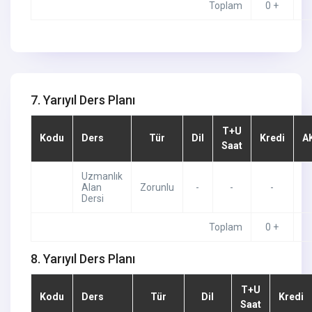
Toplam
0 +
7. Yarıyıl Ders Planı
T+U
Kodu
Ders
Tür
Dil
Kredi
A
Saat
Uzmanlık
Alan
Zorunlu
-
-
-
Dersi
Toplam
0 +
8. Yarıyıl Ders Planı
T+U
Kodu
Ders
Tür
Dil
Kredi
Saat