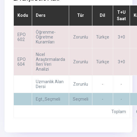
T+U
Kodu
Ders
Tür
Dil
K
Saat
Öğrenme-
EPO
Öğretme
Zorunlu
Türkçe
3+0
602
Kuramları
Nicel
EPO
Araştırmalarda
Zorunlu
Türkçe
3+0
604
İleri Veri
Analizi
Uzmanlık Alan
Zorunlu
-
-
Dersi
Egt_Seçmeli
Seçmeli
-
-
Toplam