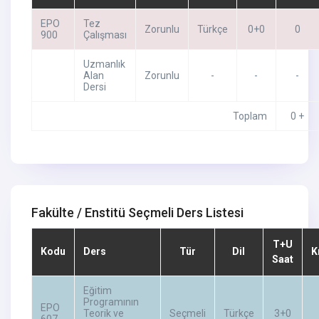
EPO
Tez
Zorunlu
Türkçe
0+0
0
900
Çalışması
Uzmanlık
Alan
Zorunlu
-
-
-
Dersi
Toplam
0 +
Fakülte / Enstitü Seçmeli Ders Listesi
T+U
Kodu
Ders
Tür
Dil
K
Saat
Eğitim
Programının
EPO
Teorik ve
Seçmeli
Türkçe
3+0