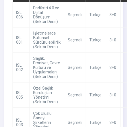
Endüstri 4.0 ve
ISL
Dijital
Seçmeli
Türkçe
3+0
006
Dönüşüm
(Sektör Dersi)
İşletmelerde
ISL
Bütünsel
Seçmeli
Türkçe
3+0
001
Sürdürülebilirlik
(Sektör Dersi)
Sağlık,
Emniyet, Çevre
ISL
Kültürü ve
Seçmeli
Türkçe
3+0
002
Uygulamaları
(Sektör Dersi)
Özel Sağlık
ISL
Kuruluşları
Seçmeli
Türkçe
3+0
005
Yönetimi
(Sektör Dersi)
Çok Uluslu
Sanayi
ISL
Şirketlerin
Seçmeli
Türkçe
3+0
003
Yönetimi