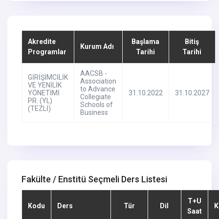
Akredite
Başlama
Bitiş
Kurum Adı
Programlar
Tarihi
Tarihi
AACSB -
GİRİŞİMCİLİK
Association
VE YENİLİK
to Advance
YÖNETİMİ
31.10.2022
31.10.2027
Collegiate
PR. (YL)
Schools of
(TEZLİ)
Business
Fakülte / Enstitü Seçmeli Ders Listesi
T+U
Kodu
Ders
Tür
Dil
K
Saat