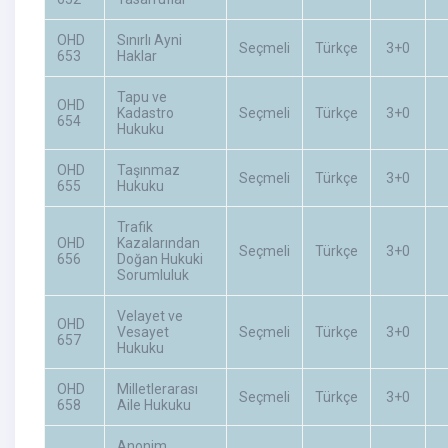
OHD
Sınırlı Ayni
Seçmeli
Türkçe
3+0
653
Haklar
Tapu ve
OHD
Kadastro
Seçmeli
Türkçe
3+0
654
Hukuku
OHD
Taşınmaz
Seçmeli
Türkçe
3+0
655
Hukuku
Trafik
OHD
Kazalarından
Seçmeli
Türkçe
3+0
656
Doğan Hukuki
Sorumluluk
Velayet ve
OHD
Vesayet
Seçmeli
Türkçe
3+0
657
Hukuku
OHD
Milletlerarası
Seçmeli
Türkçe
3+0
658
Aile Hukuku
Anonim