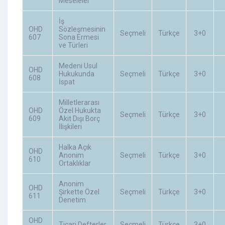
Meseleler
İş
OHD
Sözleşmesinin
Seçmeli
Türkçe
3+0
607
Sona Ermesi
ve Türleri
Medeni Usul
OHD
Hukukunda
Seçmeli
Türkçe
3+0
608
İspat
Milletlerarası
OHD
Özel Hukukta
Seçmeli
Türkçe
3+0
609
Akit Dışı Borç
İlişkileri
Halka Açık
OHD
Anonim
Seçmeli
Türkçe
3+0
610
Ortaklıklar
Anonim
OHD
Şirkette Özel
Seçmeli
Türkçe
3+0
611
Denetim
OHD
Ticari Defterler
Seçmeli
Türkçe
3+0