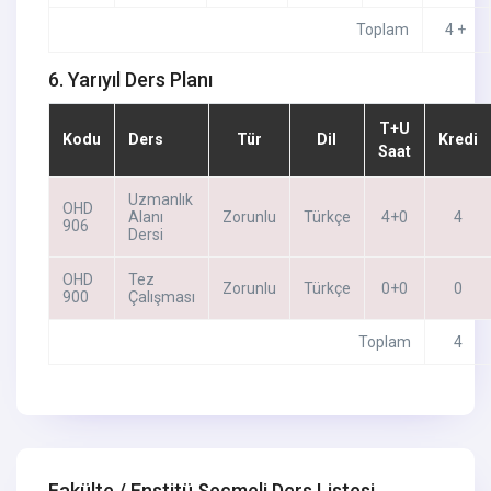
Toplam
4 +
6. Yarıyıl Ders Planı
T+U
Kodu
Ders
Tür
Dil
Kredi
Saat
Uzmanlık
OHD
Alanı
Zorunlu
Türkçe
4+0
4
906
Dersi
OHD
Tez
Zorunlu
Türkçe
0+0
0
900
Çalışması
Toplam
4
Fakülte / Enstitü Seçmeli Ders Listesi