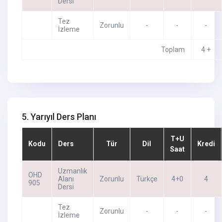
Dersi
Tez
Zorunlu
-
-
-
İzleme
Toplam
4 +
5. Yarıyıl Ders Planı
T+U
Kodu
Ders
Tür
Dil
Kredi
Saat
Uzmanlık
OHD
Alanı
Zorunlu
Türkçe
4+0
4
905
Dersi
Tez
Zorunlu
-
-
-
İzleme