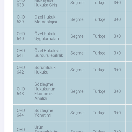
OHD
Mukayeseli
Seçmeli
Türkçe
3+0
638
Hukuka Giriş
OHD
Özel Hukuk
Seçmeli
Türkçe
3+0
639
Metodolojisi
OHD
Özel Hukuk
Seçmeli
Türkçe
3+0
640
Uygulamaları
OHD
Özel Hukuk ve
Seçmeli
Türkçe
3+0
641
Sürdürülebilirlik
OHD
Sorumluluk
Seçmeli
Türkçe
3+0
642
Hukuku
Sözleşme
OHD
Hukukunun
Seçmeli
Türkçe
3+0
643
Ekonomik
Analizi
OHD
Sözleşme
Seçmeli
Türkçe
3+0
644
Yönetimi
Ürün
OHD
Sorumluluğu
Seçmeli
Türkçe
3+0