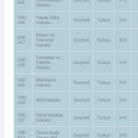
645
Hukuku
OHD
Yapay Zekâ
Seçmeli
Türkçe
3+0
646
Hukuku
Bilişim ve
OHD
Teknoloji
Seçmeli
Türkçe
3+0
647
Hukuku
Dernekler ve
OHD
Vakıflar
Seçmeli
Türkçe
3+0
648
Hukuku
OHD
Mal Rejimi
Seçmeli
Türkçe
3+0
649
Hukuku
OHD
Afet Hukuku
Seçmeli
Türkçe
3+0
650
OHD
Dijital Varlıklar
Seçmeli
Türkçe
3+0
551
Hukuku
OHD
Ölüme Bağlı
Seçmeli
Türkçe
3+0
652
Tasarruflar