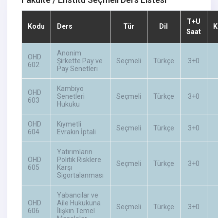
T+U
Kodu
Ders
Tür
Dil
K
Saat
Anonim
OHD
Şirkette Pay ve
Seçmeli
Türkçe
3+0
602
Pay Senetleri
Kambiyo
OHD
Senetleri
Seçmeli
Türkçe
3+0
603
Hukuku
OHD
Kıymetli
Seçmeli
Türkçe
3+0
604
Evrakın İptali
Yatırımların
OHD
Politik Risklere
Seçmeli
Türkçe
3+0
605
Karşı
Sigortalanması
Yabancılar ve
OHD
Aile Hukukuna
Seçmeli
Türkçe
3+0
606
İlişkin Temel