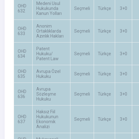
Medeni Usul
OHD
Hukukunda
Seçmeli
Türkçe
3+0
632
Kanun Yolları
Anonim
OHD
Ortaklıklarda
Seçmeli
Türkçe
3+0
633
Azınlık Hakları
Patent
OHD
Hukuku/
Seçmeli
Türkçe
3+0
634
Patent Law
OHD
Avrupa Özel
Seçmeli
Türkçe
3+0
635
Hukuku
Avrupa
OHD
Sözleşme
Seçmeli
Türkçe
3+0
636
Hukuku
Haksız Fiil
OHD
Hukukunun
Seçmeli
Türkçe
3+0
637
Ekonomik
Analizi