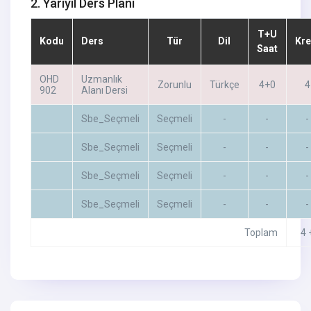
2. Yarıyıl Ders Planı
T+U
Kodu
Ders
Tür
Dil
Kre
Saat
OHD
Uzmanlık
Zorunlu
Türkçe
4+0
4
902
Alanı Dersi
Sbe_Seçmeli
Seçmeli
-
-
-
Sbe_Seçmeli
Seçmeli
-
-
-
Sbe_Seçmeli
Seçmeli
-
-
-
Sbe_Seçmeli
Seçmeli
-
-
-
Toplam
4 