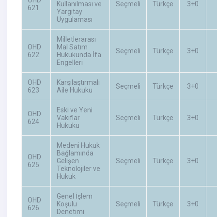
Kullanılması ve
Seçmeli
Türkçe
3+0
621
Yargıtay
Uygulaması
Milletlerarası
OHD
Mal Satım
Seçmeli
Türkçe
3+0
622
Hukukunda İfa
Engelleri
OHD
Karşılaştırmalı
Seçmeli
Türkçe
3+0
623
Aile Hukuku
Eski ve Yeni
OHD
Vakıflar
Seçmeli
Türkçe
3+0
624
Hukuku
Medeni Hukuk
Bağlamında
OHD
Gelişen
Seçmeli
Türkçe
3+0
625
Teknolojiler ve
Hukuk
Genel İşlem
OHD
Koşulu
Seçmeli
Türkçe
3+0
626
Denetimi