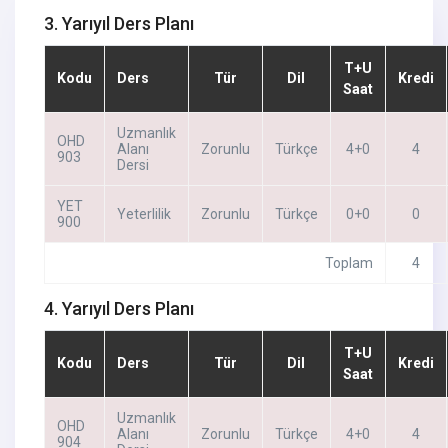
3. Yarıyıl Ders Planı
T+U
Kodu
Ders
Tür
Dil
Kredi
Saat
Uzmanlık
OHD
Alanı
Zorunlu
Türkçe
4+0
4
903
Dersi
YET
Yeterlilik
Zorunlu
Türkçe
0+0
0
900
Toplam
4
4. Yarıyıl Ders Planı
T+U
Kodu
Ders
Tür
Dil
Kredi
Saat
Uzmanlık
OHD
Alanı
Zorunlu
Türkçe
4+0
4
904