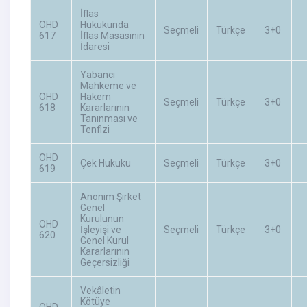
İflas
OHD
Hukukunda
Seçmeli
Türkçe
3+0
617
İflas Masasının
İdaresi
Yabancı
Mahkeme ve
OHD
Hakem
Seçmeli
Türkçe
3+0
618
Kararlarının
Tanınması ve
Tenfizi
OHD
Çek Hukuku
Seçmeli
Türkçe
3+0
619
Anonim Şirket
Genel
Kurulunun
OHD
İşleyişi ve
Seçmeli
Türkçe
3+0
620
Genel Kurul
Kararlarının
Geçersizliği
Vekâletin
Kötüye
OHD