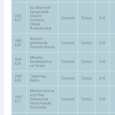
Bir Alternatif
Uyuşmazlık
OHD
Çözüm
Seçmeli
Türkçe
3+0
627
Yöntemi
Olarak
Arabuluculuk
Anonim
OHD
Şirketlerde
Seçmeli
Türkçe
3+0
628
Yönetim Kurulu
Mirasta
OHD
Denkleştirme
Seçmeli
Türkçe
3+0
629
ve Tenkis
OHD
Taşınmaz
Seçmeli
Türkçe
3+0
630
Rehni
Medeni Usul ve
İcra İflas
OHD
Hukukunda
Seçmeli
Türkçe
3+0
631
Geçici Hukuki
Korumalar