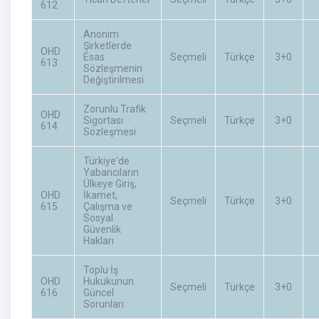
612
Anonim
Şirketlerde
OHD
Esas
Seçmeli
Türkçe
3+0
613
Sözleşmenin
Değiştirilmesi
Zorunlu Trafik
OHD
Sigortası
Seçmeli
Türkçe
3+0
614
Sözleşmesi
Türkiye'de
Yabancıların
Ülkeye Giriş,
OHD
İkamet,
Seçmeli
Türkçe
3+0
615
Çalışma ve
Sosyal
Güvenlik
Hakları
Toplu İş
OHD
Hukukunun
Seçmeli
Türkçe
3+0
616
Güncel
Sorunları