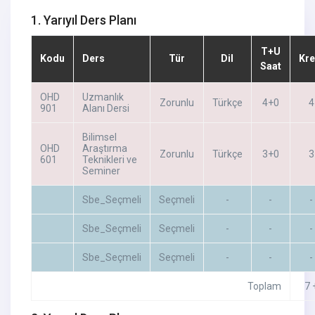
1. Yarıyıl Ders Planı
T+U
Kodu
Ders
Tür
Dil
Kre
Saat
OHD
Uzmanlık
Zorunlu
Türkçe
4+0
4
901
Alanı Dersi
Bilimsel
OHD
Araştırma
Zorunlu
Türkçe
3+0
3
601
Teknikleri ve
Seminer
Sbe_Seçmeli
Seçmeli
-
-
-
Sbe_Seçmeli
Seçmeli
-
-
-
Sbe_Seçmeli
Seçmeli
-
-
-
Toplam
7 