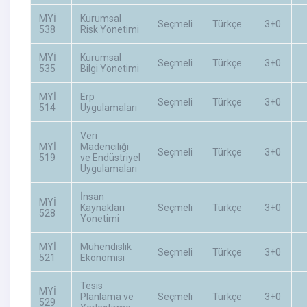
MYİ
Kurumsal
Seçmeli
Türkçe
3+0
538
Risk Yönetimi
MYİ
Kurumsal
Seçmeli
Türkçe
3+0
535
Bilgi Yönetimi
MYİ
Erp
Seçmeli
Türkçe
3+0
514
Uygulamaları
Veri
MYİ
Madenciliği
Seçmeli
Türkçe
3+0
519
ve Endüstriyel
Uygulamaları
İnsan
MYİ
Kaynakları
Seçmeli
Türkçe
3+0
528
Yönetimi
MYİ
Mühendislik
Seçmeli
Türkçe
3+0
521
Ekonomisi
Tesis
MYİ
Planlama ve
Seçmeli
Türkçe
3+0
529