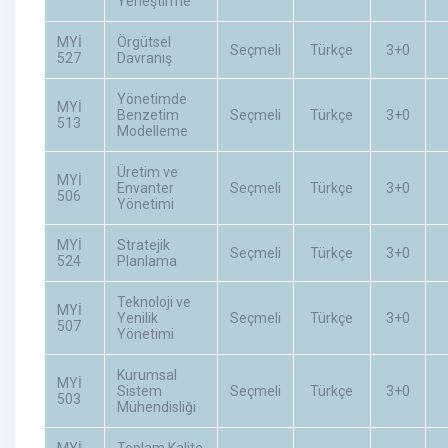
Yerleştirme
MYİ
Örgütsel
Seçmeli
Türkçe
3+0
527
Davranış
Yönetimde
MYİ
Benzetim
Seçmeli
Türkçe
3+0
513
Modelleme
Üretim ve
MYİ
Envanter
Seçmeli
Türkçe
3+0
506
Yönetimi
MYİ
Stratejik
Seçmeli
Türkçe
3+0
524
Planlama
Teknoloji ve
MYİ
Yenilik
Seçmeli
Türkçe
3+0
507
Yönetimi
Kurumsal
MYİ
Sistem
Seçmeli
Türkçe
3+0
503
Mühendisliği
MYİ
Toplam Kalite