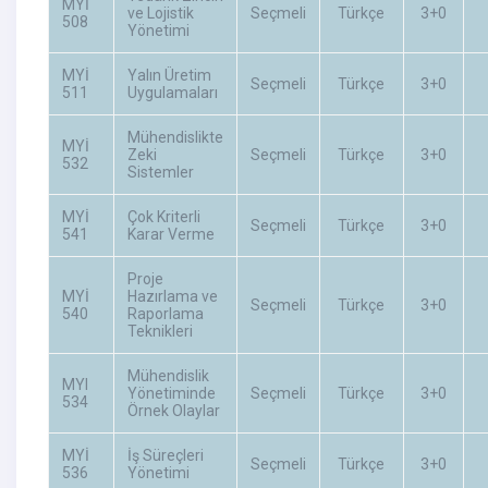
MYİ
ve Lojistik
Seçmeli
Türkçe
3+0
508
Yönetimi
MYİ
Yalın Üretim
Seçmeli
Türkçe
3+0
511
Uygulamaları
Mühendislikte
MYİ
Zeki
Seçmeli
Türkçe
3+0
532
Sistemler
MYİ
Çok Kriterli
Seçmeli
Türkçe
3+0
541
Karar Verme
Proje
MYİ
Hazırlama ve
Seçmeli
Türkçe
3+0
540
Raporlama
Teknikleri
Mühendislik
MYI
Yönetiminde
Seçmeli
Türkçe
3+0
534
Örnek Olaylar
MYİ
İş Süreçleri
Seçmeli
Türkçe
3+0
536
Yönetimi