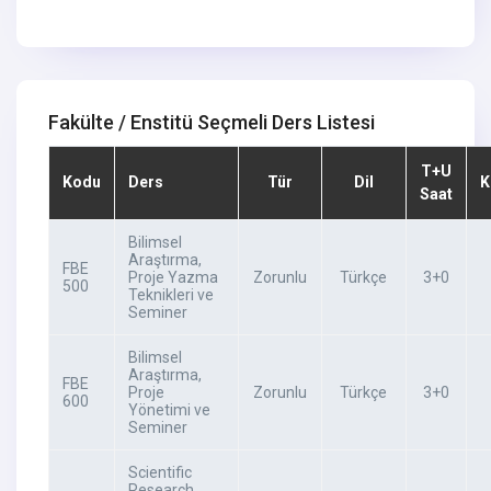
Fakülte / Enstitü Seçmeli Ders Listesi
T+U
Kodu
Ders
Tür
Dil
K
Saat
Bilimsel
Araştırma,
FBE
Proje Yazma
Zorunlu
Türkçe
3+0
500
Teknikleri ve
Seminer
Bilimsel
Araştırma,
FBE
Proje
Zorunlu
Türkçe
3+0
600
Yönetimi ve
Seminer
Scientific
Research,