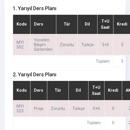
1. Yarıyıl Ders Planı
T+U
Kodu
Ders
Tür
Dil
Kredi
Saat
Yönetim
MYİ
Bilişim
Zorunlu
Türkçe
3+0
3
502
Sistemleri
Toplam
3
2. Yarıyıl Ders Planı
T+U
Kodu
Ders
Tür
Dil
Kredi
A
Saat
MYİ
Proje
Zorunlu
Türkçe
0+0
0
523
Toplam
0