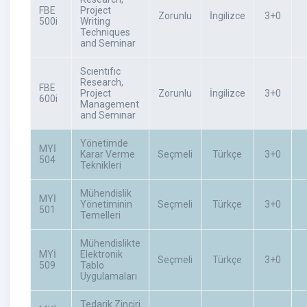
FBE
Project
Zorunlu
İngilizce
3+0
500i
Writing
Techniques
and Seminar
Scıentıfıc
Research,
FBE
Project
Zorunlu
İngilizce
3+0
600i
Management
and Semınar
Yönetimde
MYİ
Karar Verme
Seçmeli
Türkçe
3+0
504
Teknikleri
Mühendislik
MYİ
Yönetiminin
Seçmeli
Türkçe
3+0
501
Temelleri
Mühendislikte
MYİ
Elektronik
Seçmeli
Türkçe
3+0
509
Tablo
Uygulamaları
Tedarik Zinciri