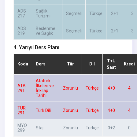
ADS
Sağlık
Seçmeli
Türkçe
2+1
3
217
Turizmi
ADS
Beslenme
Seçmeli
Türkçe
2+1
3
219
ve Sağlık
4. Yarıyıl Ders Planı
T+U
Kodu
Ders
Tür
Dil
Kredi
Saat
Atatürk
ATA
İlkeleri ve
Zorunlu
Türkçe
4+0
4
291
İnkılâp
Tarihi
TUR
Türk Dili
Zorunlu
Türkçe
4+0
4
291
MYO
Staj
Zorunlu
Türkçe
0+2
0
299