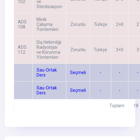
102
ve
Sterilizasyon
Klinik
ADS
Çalışma
Zorunlu
Türkçe
2+0
2
108
Yöntemleri
Diş Hekimliği
ADS
Radyolojisi
Zorunlu
Türkçe
3+0
3
112
ve Korunma
Yöntemleri
Sau-Ortak
Seçmeli
-
-
-
Ders
Sau-Ortak
Seçmeli
-
-
-
Ders
Toplam
18 