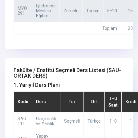
İşletmede
MYO
Mesleki
Zorunlu
Türkçe
5+20
15
291
Eğitim
Toplam
23
Fakülte / Enstitü Seçmeli Ders Listesi
(SAU-
ORTAK DERS)
1. Yarıyıl Ders Planı
T+U
Kodu
Ders
Tür
Dil
Kredi
Saat
SAU
Girişimcilik
Seçmeli
Türkçe
1+0
1
111
ve Yenilik
Yapay