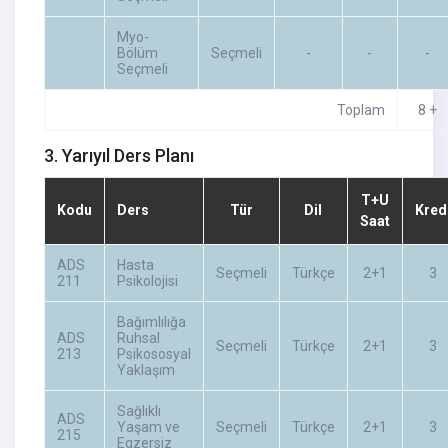
Myo-
Bölüm
Seçmeli
-
-
-
Seçmeli
Toplam
8 +
3. Yarıyıl Ders Planı
T+U
Kodu
Ders
Tür
Dil
Kred
Saat
ADS
Hasta
Seçmeli
Türkçe
2+1
3
211
Psikolojisi
Bağımlılığa
ADS
Ruhsal
Seçmeli
Türkçe
2+1
3
213
Psikososyal
Yaklaşım
Sağlıklı
ADS
Yaşam ve
Seçmeli
Türkçe
2+1
3
215
Egzersiz