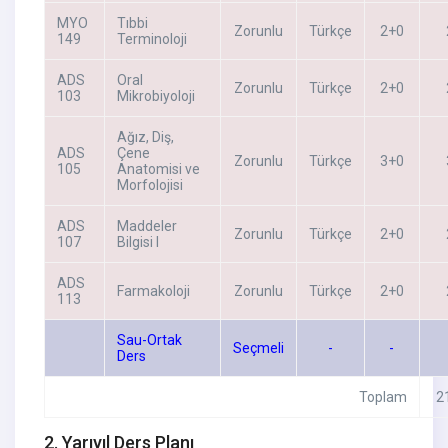
MYO
Tıbbi
Zorunlu
Türkçe
2+0
149
Terminoloji
ADS
Oral
Zorunlu
Türkçe
2+0
103
Mikrobiyoloji
Ağız, Diş,
ADS
Çene
Zorunlu
Türkçe
3+0
105
Anatomisi ve
Morfolojisi
ADS
Maddeler
Zorunlu
Türkçe
2+0
107
Bilgisi I
ADS
Farmakoloji
Zorunlu
Türkçe
2+0
113
Sau-Ortak
Seçmeli
-
-
Ders
Toplam
2
2. Yarıyıl Ders Planı