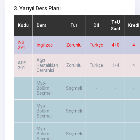
3. Yarıyıl Ders Planı
T+U
Kodu
Ders
Tür
Dil
Kredi
Saat
ING
İngilizce
Zorunlu
Türkçe
4+0
4
291
Ağız
ADS
Hastalıkları
Zorunlu
Türkçe
1+4
4
201
Cerrahisi
Myo-
Bölüm
Seçmeli
-
-
-
Seçmeli
Myo-
Bölüm
Seçmeli
-
-
-
Seçmeli
Myo-
Bölüm
Seçmeli
-
-
-
Seçmeli