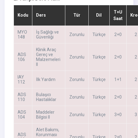
T+U
Kodu
Ders
Tür
Dil
Kre
Saat
MYO
İş Sağlığı ve
Zorunlu
Türkçe
2+0
2
148
Güvenliği
Klinik Araç
ADS
Gereç ve
Zorunlu
Türkçe
2+0
2
106
Malzemeleri
II
IAY
İlk Yardım
Zorunlu
Türkçe
1+1
2
112
ADS
Bulaşıcı
Zorunlu
Türkçe
2+0
2
110
Hastalıklar
ADS
Maddeler
Zorunlu
Türkçe
3+0
3
104
Bilgisi II
Alet Bakımı,
ADS
Korunması
Zorunlu
Türkçe
2+0
2