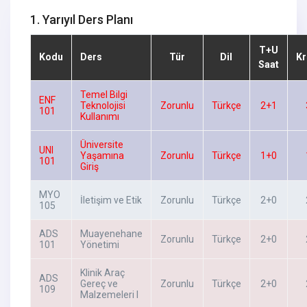
1. Yarıyıl Ders Planı
T+U
Kodu
Ders
Tür
Dil
Kr
Saat
Temel Bilgi
ENF
Teknolojisi
Zorunlu
Türkçe
2+1
101
Kullanımı
Üniversite
UNI
Yaşamına
Zorunlu
Türkçe
1+0
101
Giriş
MYO
İletişim ve Etik
Zorunlu
Türkçe
2+0
105
ADS
Muayenehane
Zorunlu
Türkçe
2+0
101
Yönetimi
Klinik Araç
ADS
Gereç ve
Zorunlu
Türkçe
2+0
109
Malzemeleri I