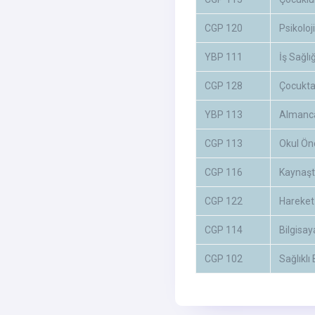
CGP 120
Psikoloji
YBP 111
İş Sağlı
CGP 128
Çocukta 
YBP 113
Almanca
CGP 113
Okul Ön
CGP 116
Kaynaşt
CGP 122
Hareket
CGP 114
Bilgisa
CGP 102
Sağlıkl