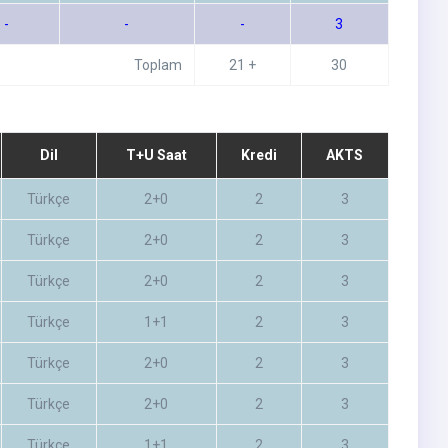
-
-
-
3
Toplam
21 +
30
Dil
T+U Saat
Kredi
AKTS
Türkçe
2+0
2
3
Türkçe
2+0
2
3
Türkçe
2+0
2
3
Türkçe
1+1
2
3
Türkçe
2+0
2
3
Türkçe
2+0
2
3
Türkçe
1+1
2
3