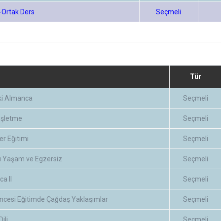
-Ortak Ders
Seçmeli
Tür
ki Almanca
Seçmeli
İşletme
Seçmeli
er Eğitimi
Seçmeli
lı Yaşam ve Egzersiz
Seçmeli
a II
Seçmeli
ncesi Eğitimde Çağdaş Yaklaşımlar
Seçmeli
Dili
Seçmeli