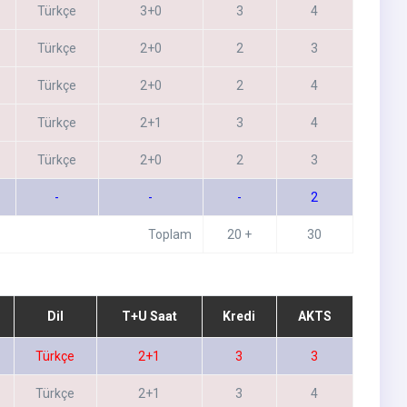
Türkçe
3+0
3
4
Türkçe
2+0
2
3
Türkçe
2+0
2
4
Türkçe
2+1
3
4
Türkçe
2+0
2
3
-
-
-
2
Toplam
20 +
30
Dil
T+U Saat
Kredi
AKTS
Türkçe
2+1
3
3
Türkçe
2+1
3
4