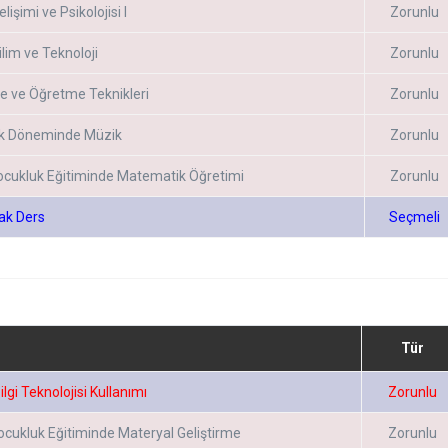
işimi ve Psikolojisi I
Zorunlu
lim ve Teknoloji
Zorunlu
 ve Öğretme Teknikleri
Zorunlu
k Döneminde Müzik
Zorunlu
ocukluk Eğitiminde Matematik Öğretimi
Zorunlu
ak Ders
Seçmeli
Tür
lgi Teknolojisi Kullanımı
Zorunlu
ocukluk Eğitiminde Materyal Geliştirme
Zorunlu