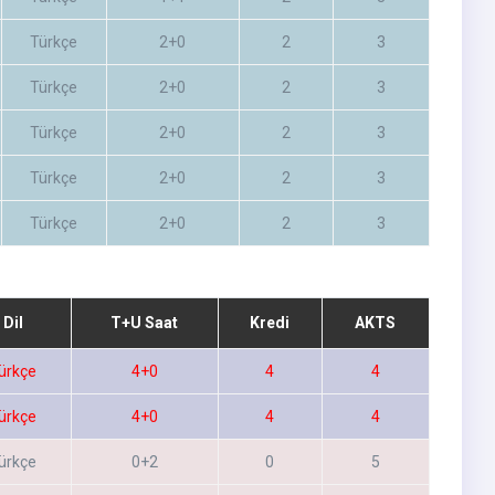
Türkçe
2+0
2
3
Türkçe
2+0
2
3
Türkçe
2+0
2
3
Türkçe
2+0
2
3
Türkçe
2+0
2
3
Dil
T+U Saat
Kredi
AKTS
ürkçe
4+0
4
4
ürkçe
4+0
4
4
ürkçe
0+2
0
5