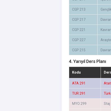
CGP 213
Gençlik
CGP 217
Davran
CGP 221
Kavra
CGP 227
Araştı
CGP 215
Davranı
4. Yarıyıl Ders Planı
Kodu
Der
ATA 291
Atatü
TUR 291
Türk 
MYO 299
Staj