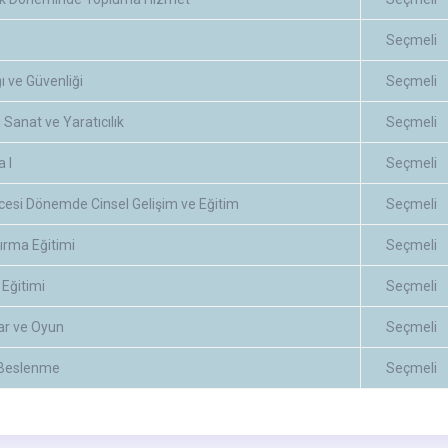
Seçmeli
ğı ve Güvenliği
Seçmeli
Sanat ve Yaratıcılık
Seçmeli
 I
Seçmeli
cesi Dönemde Cinsel Gelişim ve Eğitim
Seçmeli
ırma Eğitimi
Seçmeli
 Eğitimi
Seçmeli
yar ve Oyun
Seçmeli
ı Beslenme
Seçmeli