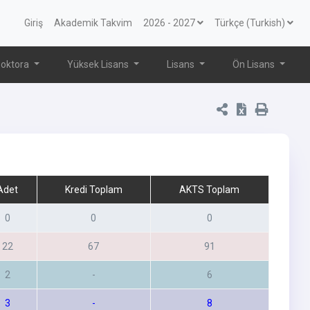
Giriş
Akademik Takvim
2026 - 2027
Türkçe (Turkish)
oktora
Yüksek Lisans
Lisans
Ön Lisans
Adet
Kredi Toplam
AKTS Toplam
0
0
0
22
67
91
2
-
6
3
-
8