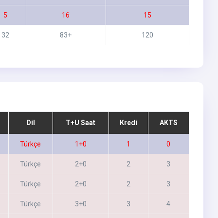
5
16
15
32
83+
120
Dil
T+U Saat
Kredi
AKTS
Türkçe
1+0
1
0
Türkçe
2+0
2
3
Türkçe
2+0
2
3
Türkçe
3+0
3
4