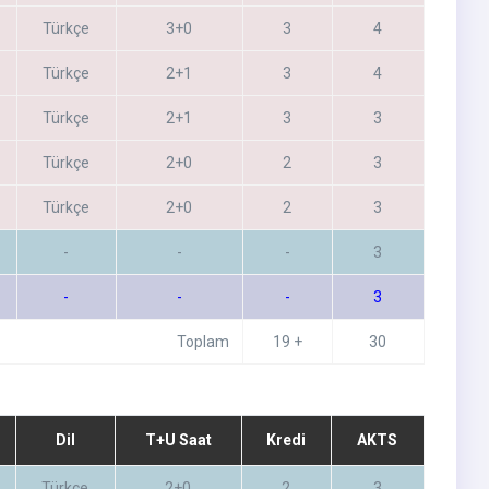
Türkçe
3+0
3
4
Türkçe
2+1
3
4
Türkçe
2+1
3
3
Türkçe
2+0
2
3
Türkçe
2+0
2
3
-
-
-
3
-
-
-
3
Toplam
19 +
30
Dil
T+U Saat
Kredi
AKTS
Türkçe
2+0
2
3