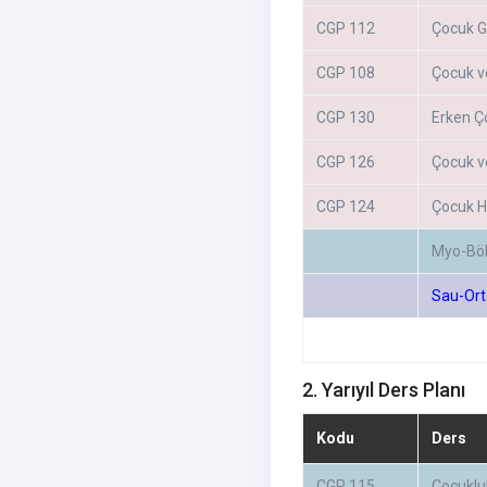
CGP 112
Çocuk Ge
CGP 108
Çocuk v
CGP 130
Erken Ç
CGP 126
Çocuk v
CGP 124
Çocuk Ha
Myo-Bö
Sau-Ort
2. Yarıyıl Ders Planı
Kodu
Ders
CGP 115
Çocukl