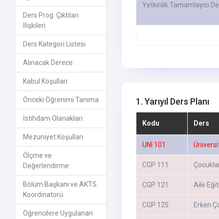
Yetkinlik Tamamlayıcı De
Ders Prog. Çıktıları
İlişkileri
Ders Kategori Listesi
Alınacak Derece
Kabul Koşulları
Önceki Öğrenimi Tanıma
1. Yarıyıl Ders Planı
İstihdam Olanakları
Kodu
Ders
Mezuniyet Koşulları
UNI 101
Üniversi
Ölçme ve
CGP 111
Çocukla
Değerlendirme
Bölüm Başkanı ve AKTS
CGP 121
Aile Eği
Koordinatorü
CGP 125
Erken Ço
Öğrencilere Uygulanan