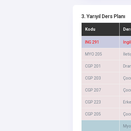
3. Yarıyıl Ders Planı
Kodu
Der
ING 291
İngi
MYO 205
İlet
CGP 201
Dra
CGP 203
Çoc
CGP 207
Çocu
CGP 223
Erke
CGP 205
Çocu
Myo