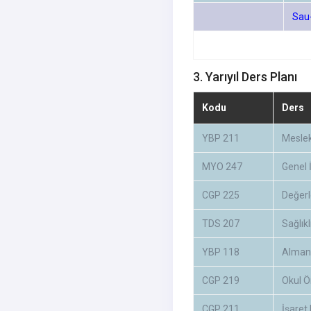
Sau
3. Yarıyıl Ders Planı
Kodu
Ders
YBP 211
Mesle
MYO 247
Genel 
CGP 225
Değerl
TDS 207
Sağlık
YBP 118
Almanc
CGP 219
Okul Ö
CGP 211
İşaret 