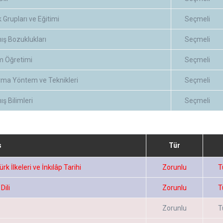
 Grupları ve Eğitimi
Seçmeli
ış Bozuklukları
Seçmeli
m Öğretimi
Seçmeli
rma Yöntem ve Teknikleri
Seçmeli
ş Bilimleri
Seçmeli
s
Tür
rk İlkeleri ve İnkılâp Tarihi
Zorunlu
T
Dili
Zorunlu
T
Zorunlu
T