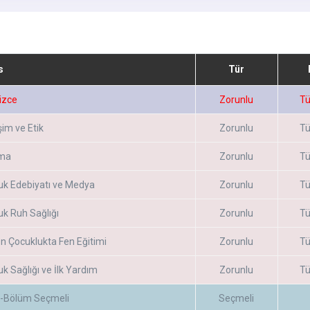
s
Tür
lizce
Zorunlu
Tü
işim ve Etik
Zorunlu
Tü
ma
Zorunlu
Tü
uk Edebiyatı ve Medya
Zorunlu
Tü
k Ruh Sağlığı
Zorunlu
Tü
n Çocuklukta Fen Eğitimi
Zorunlu
Tü
k Sağlığı ve İlk Yardım
Zorunlu
Tü
-Bölüm Seçmeli
Seçmeli