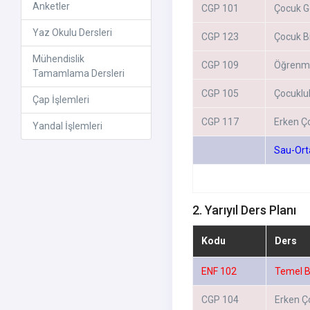
Anketler
CGP 101
Çocuk Gel
Yaz Okulu Dersleri
CGP 123
Çocuk Bi
Mühendislik
CGP 109
Öğrenme
Tamamlama Dersleri
CGP 105
Çocuklu
Çap İşlemleri
CGP 117
Erken Ç
Yandal İşlemleri
Sau-Ort
2. Yarıyıl Ders Planı
Kodu
Ders
ENF 102
Temel Bi
CGP 104
Erken Ç