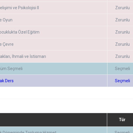
lişimi ve Psikolojisi II
Zorunlu
e Oyun
Zorunlu
ocuklukta Özel Eğitim
Zorunlu
e Çevre
Zorunlu
kları, İhmali ve İstismarı
Zorunlu
lüm Seçmeli
Seçmeli
ak Ders
Seçmeli
Tür
uk Döneminde Topluma Hizmet
Seçmeli