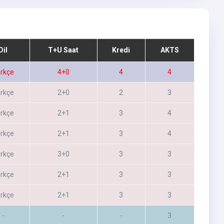
Dil
T+U Saat
Kredi
AKTS
rkçe
4+0
4
4
rkçe
2+0
2
3
rkçe
2+1
3
4
rkçe
2+1
3
4
rkçe
3+0
3
3
rkçe
2+1
3
3
rkçe
2+1
3
3
-
-
-
3