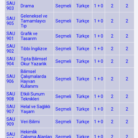
SAU
Drama
Seçmeli
Türkçe
1 + 0
2
2
903
Geleneksel ve
SAU
Tamamlayıcı
Seçmeli
Türkçe
1 + 0
2
2
905
Tıp
SAU
Grafik ve
Seçmeli
Türkçe
1 + 0
2
2
901
Tasarım
SAU
Tıbbi İngilizce
Seçmeli
Türkçe
1 + 0
2
2
902
SAU
Tıpta Bilimsel
Seçmeli
Türkçe
1 + 0
2
2
904
Okur Yazarlık
Bilimsel
SAU
Çalışmalarda
Seçmeli
Türkçe
1 + 0
2
2
906
Hayvan
Kullanımı
SAU
Etkili Sunum
Seçmeli
Türkçe
1 + 0
2
2
908
Teknikleri
SAU
Helal ve Sağlıklı
Seçmeli
Türkçe
1 + 0
2
2
907
Yaşam
SAU
Veri Bilimi
Seçmeli
Türkçe
1 + 0
2
2
909
Hekimlik
SAU
Çalışma Alanları
Seçmeli
Türkçe
1 + 0
2
2