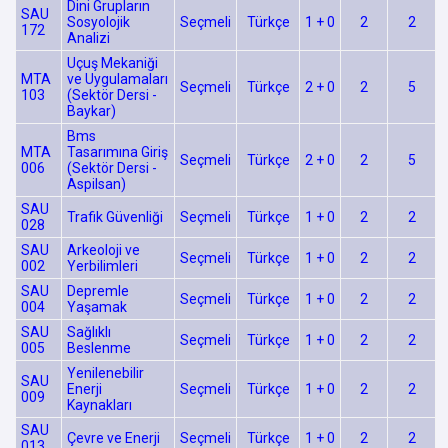
Dini Grupların
SAU
Sosyolojik
Seçmeli
Türkçe
1 + 0
2
2
172
Analizi
Uçuş Mekaniği
MTA
ve Uygulamaları
Seçmeli
Türkçe
2 + 0
2
5
103
(Sektör Dersi -
Baykar)
Bms
MTA
Tasarımına Giriş
Seçmeli
Türkçe
2 + 0
2
5
006
(Sektör Dersi -
Aspilsan)
SAU
Trafik Güvenliği
Seçmeli
Türkçe
1 + 0
2
2
028
SAU
Arkeoloji ve
Seçmeli
Türkçe
1 + 0
2
2
002
Yerbilimleri
SAU
Depremle
Seçmeli
Türkçe
1 + 0
2
2
004
Yaşamak
SAU
Sağlıklı
Seçmeli
Türkçe
1 + 0
2
2
005
Beslenme
Yenilenebilir
SAU
Enerji
Seçmeli
Türkçe
1 + 0
2
2
009
Kaynakları
SAU
Çevre ve Enerji
Seçmeli
Türkçe
1 + 0
2
2
013