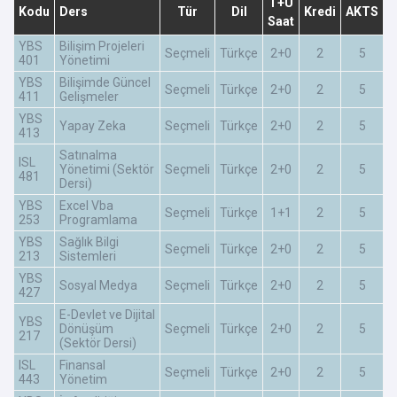
T+U
Kodu
Ders
Tür
Dil
Kredi
AKTS
Saat
YBS
Bilişim Projeleri
Seçmeli
Türkçe
2+0
2
5
401
Yönetimi
YBS
Bilişimde Güncel
Seçmeli
Türkçe
2+0
2
5
411
Gelişmeler
YBS
Yapay Zeka
Seçmeli
Türkçe
2+0
2
5
413
Satınalma
ISL
Yönetimi (Sektör
Seçmeli
Türkçe
2+0
2
5
481
Dersi)
YBS
Excel Vba
Seçmeli
Türkçe
1+1
2
5
253
Programlama
YBS
Sağlık Bilgi
Seçmeli
Türkçe
2+0
2
5
213
Sistemleri
YBS
Sosyal Medya
Seçmeli
Türkçe
2+0
2
5
427
E-Devlet ve Dijital
YBS
Dönüşüm
Seçmeli
Türkçe
2+0
2
5
217
(Sektör Dersi)
ISL
Finansal
Seçmeli
Türkçe
2+0
2
5
443
Yönetim