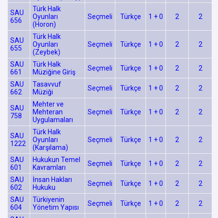
Türk Halk
SAU
Oyunları
Seçmeli
Türkçe
1 + 0
2
2
656
(Horon)
Türk Halk
SAU
Oyunları
Seçmeli
Türkçe
1 + 0
2
2
655
(Zeybek)
SAU
Türk Halk
Seçmeli
Türkçe
1 + 0
2
2
661
Müziğine Giriş
SAU
Tasavvuf
Seçmeli
Türkçe
1 + 0
2
2
662
Müziği
Mehter ve
SAU
Mehteran
Seçmeli
Türkçe
1 + 0
2
2
758
Uygulamaları
Türk Halk
SAU
Oyunları
Seçmeli
Türkçe
1 + 0
2
2
1222
(Karşılama)
SAU
Hukukun Temel
Seçmeli
Türkçe
1 + 0
2
2
601
Kavramları
SAU
İnsan Hakları
Seçmeli
Türkçe
1 + 0
2
2
602
Hukuku
SAU
Türkiyenin
Seçmeli
Türkçe
1 + 0
2
2
604
Yönetim Yapısı