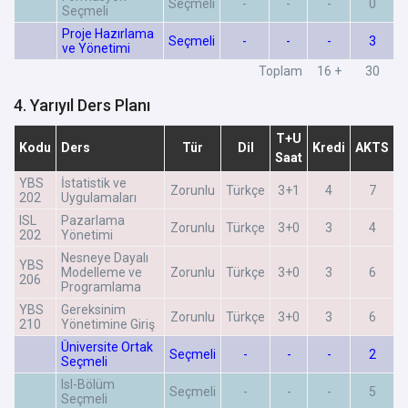
Seçmeli
-
-
-
0
Seçmeli
Proje Hazırlama
Seçmeli
-
-
-
3
ve Yönetimi
Toplam
16 +
30
4. Yarıyıl Ders Planı
T+U
Kodu
Ders
Tür
Dil
Kredi
AKTS
Saat
YBS
İstatistik ve
Zorunlu
Türkçe
3+1
4
7
202
Uygulamaları
ISL
Pazarlama
Zorunlu
Türkçe
3+0
3
4
202
Yönetimi
Nesneye Dayalı
YBS
Modelleme ve
Zorunlu
Türkçe
3+0
3
6
206
Programlama
YBS
Gereksinim
Zorunlu
Türkçe
3+0
3
6
210
Yönetimine Giriş
Üniversite Ortak
Seçmeli
-
-
-
2
Seçmeli
Isl-Bölüm
Seçmeli
-
-
-
5
Seçmeli