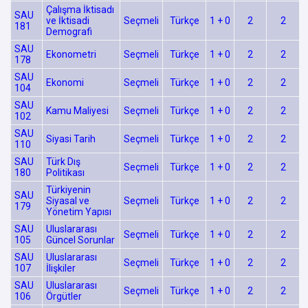
Çalışma İktisadı
SAU
ve İktisadi
Seçmeli
Türkçe
1 + 0
2
2
181
Demografi
SAU
Ekonometri
Seçmeli
Türkçe
1 + 0
2
2
178
SAU
Ekonomi
Seçmeli
Türkçe
1 + 0
2
2
104
SAU
Kamu Maliyesi
Seçmeli
Türkçe
1 + 0
2
2
102
SAU
Siyasi Tarih
Seçmeli
Türkçe
1 + 0
2
2
110
SAU
Türk Dış
Seçmeli
Türkçe
1 + 0
2
2
180
Politikası
Türkiyenin
SAU
Siyasal ve
Seçmeli
Türkçe
1 + 0
2
2
179
Yönetim Yapısı
SAU
Uluslararası
Seçmeli
Türkçe
1 + 0
2
2
105
Güncel Sorunlar
SAU
Uluslararası
Seçmeli
Türkçe
1 + 0
2
2
107
İlişkiler
SAU
Uluslararası
Seçmeli
Türkçe
1 + 0
2
2
106
Örgütler