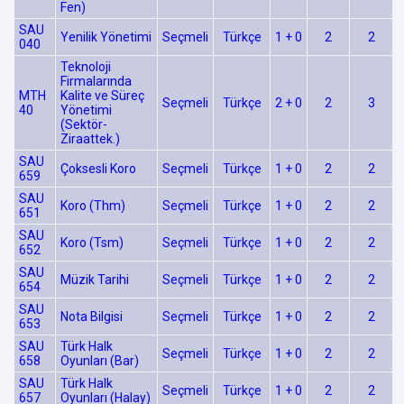
Fen)
SAU
Yenilik Yönetimi
Seçmeli
Türkçe
1 + 0
2
2
040
Teknoloji
Firmalarında
MTH
Kalite ve Süreç
Seçmeli
Türkçe
2 + 0
2
3
40
Yönetimi
(Sektör-
Ziraattek.)
SAU
Çoksesli Koro
Seçmeli
Türkçe
1 + 0
2
2
659
SAU
Koro (Thm)
Seçmeli
Türkçe
1 + 0
2
2
651
SAU
Koro (Tsm)
Seçmeli
Türkçe
1 + 0
2
2
652
SAU
Müzik Tarihi
Seçmeli
Türkçe
1 + 0
2
2
654
SAU
Nota Bilgisi
Seçmeli
Türkçe
1 + 0
2
2
653
SAU
Türk Halk
Seçmeli
Türkçe
1 + 0
2
2
658
Oyunları (Bar)
SAU
Türk Halk
Seçmeli
Türkçe
1 + 0
2
2
657
Oyunları (Halay)