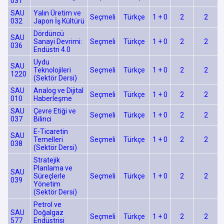
031
SAU
Yalın Üretim ve
Seçmeli
Türkçe
1 + 0
2
2
032
Japon İş Kültürü
Dördüncü
SAU
Sanayi Devrimi:
Seçmeli
Türkçe
1 + 0
2
2
036
Endüstri 4.0
Uydu
SAU
Teknolojileri
Seçmeli
Türkçe
1 + 0
2
2
1220
(Sektör Dersi)
SAU
Analog ve Dijital
Seçmeli
Türkçe
1 + 0
2
2
010
Haberleşme
SAU
Çevre Etiği ve
Seçmeli
Türkçe
1 + 0
2
2
037
Bilinci
E-Ticaretin
SAU
Temelleri
Seçmeli
Türkçe
1 + 0
2
2
038
(Sektör Dersi)
Stratejik
Planlama ve
SAU
Süreçlerle
Seçmeli
Türkçe
1 + 0
2
2
039
Yönetim
(Sektör Dersi)
Petrol ve
SAU
Doğalgaz
Seçmeli
Türkçe
1 + 0
2
2
577
Endüstrisi