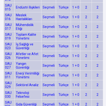
SAU
Endüstri İlişkileri
Seçmeli
Türkçe
1 + 0
2
2
015
SAU
Meslek
Seçmeli
Türkçe
1 + 0
2
2
016
Hastalıkları
SAU
Mühendislik
Seçmeli
Türkçe
1 + 0
2
2
017
Etiği
SAU
Toplam Kalite
Seçmeli
Türkçe
1 + 0
2
2
019
Yönetimi
SAU
İş Sağlığı ve
Seçmeli
Türkçe
1 + 0
2
2
023
Güvenliği
SAU
Afetler ve Afet
Seçmeli
Türkçe
1 + 0
2
2
026
Yönetimi
SAU
Yangın
Seçmeli
Türkçe
1 + 0
2
2
027
Güvenliği
SAU
Enerji Verimliliği
Seçmeli
Türkçe
1 + 0
2
2
011
Yönetimi
SAU
Sektörel Analiz
Seçmeli
Türkçe
1 + 0
2
2
029
SAU
Teknoloji
Seçmeli
Türkçe
1 + 0
2
2
030
Felsefesi
SAU
Gıda Güvenliği
Seçmeli
Türkçe
1 + 0
2
2