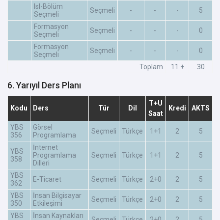
Isl-Bölüm
Seçmeli
-
-
-
5
Seçmeli
Formasyon
Seçmeli
-
-
-
0
Seçmeli
Formasyon
Seçmeli
-
-
-
0
Seçmeli
Toplam
11 +
30
6. Yarıyıl Ders Planı
T+U
Kodu
Ders
Tür
Dil
Kredi
AKTS
Saat
YBS
Görsel
Seçmeli
Türkçe
1+1
2
5
356
Programlama
İnternet
YBS
Programlama
Seçmeli
Türkçe
1+1
2
5
358
Dilleri
YBS
E-Ticaret
Seçmeli
Türkçe
2+0
2
5
362
YBS
İnsan Bilgisayar
Seçmeli
Türkçe
2+0
2
5
350
Etkileşimi
YBS
İnsan Kaynakları
Seçmeli
Türkçe
2+0
2
5