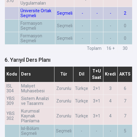
370
Uygulamaları
Üniversite Ortak
Seçmeli
-
-
-
2
Seçmeli
Formasyon
Seçmeli
-
-
-
0
Seçmeli
Formasyon
Seçmeli
-
-
-
0
Seçmeli
Toplam
16 +
30
6. Yarıyıl Ders Planı
T+U
Kodu
Ders
Tür
Dil
Kredi
AKTS
Saat
ISL
Maliyet
Zorunlu
Türkçe
2+1
3
6
304
Muhasebesi
YBS
Sistem Analizi
Zorunlu
Türkçe
3+1
4
7
309
ve Tasarımı
Kurumsal
YBS
Kaynak
Zorunlu
Türkçe
3+1
4
7
302
Planlama
Isl-Bölüm
Seçmeli
-
-
-
5
Seçmeli