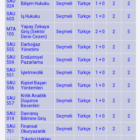
SAU
Bilişim Hukuku
Seçmeli
Türkçe
1 + 0
2
2
024
SAU
İş Hukuku
Seçmeli
Türkçe
1 + 0
2
2
603
Yapay Zekaya
MTA
Giriş (Sektör
Seçmeli
Türkçe
2 + 0
2
5
105
Dersi-Cezeri)
SAU
Darboğaz
Seçmeli
Türkçe
1 + 0
2
2
555
Yönetimi
SAU
Endüstriyel
Seçmeli
Türkçe
1 + 0
2
2
554
Pazarlama
SAU
İşletmecilik
Seçmeli
Türkçe
1 + 0
2
2
551
SAU
Kişisel Başarı
Seçmeli
Türkçe
1 + 0
2
2
556
Yöntemleri
Kritik Analitik
SAU
Düşünce
Seçmeli
Türkçe
1 + 0
2
2
557
Becerileri
SAU
Davranış
Seçmeli
Türkçe
1 + 0
2
2
014
Bilimine Giriş
SAU
Finansal
Seçmeli
Türkçe
1 + 0
2
2
751
Okuryazarlık
Tüketici Hakları