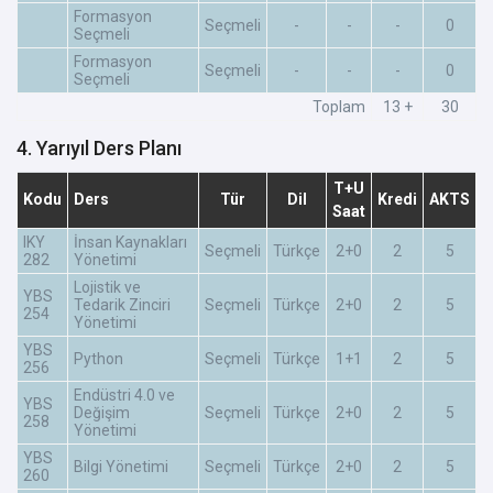
Formasyon
Seçmeli
-
-
-
0
Seçmeli
Formasyon
Seçmeli
-
-
-
0
Seçmeli
Toplam
13 +
30
4. Yarıyıl Ders Planı
T+U
Kodu
Ders
Tür
Dil
Kredi
AKTS
Saat
IKY
İnsan Kaynakları
Seçmeli
Türkçe
2+0
2
5
282
Yönetimi
Lojistik ve
YBS
Tedarik Zinciri
Seçmeli
Türkçe
2+0
2
5
254
Yönetimi
YBS
Python
Seçmeli
Türkçe
1+1
2
5
256
Endüstri 4.0 ve
YBS
Değişim
Seçmeli
Türkçe
2+0
2
5
258
Yönetimi
YBS
Bilgi Yönetimi
Seçmeli
Türkçe
2+0
2
5
260