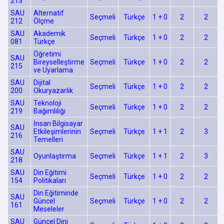
213
SAU
Alternatif
Seçmeli
Türkçe
1 + 0
2
2
212
Ölçme
SAU
Akademik
Seçmeli
Türkçe
1 + 0
2
2
081
Türkçe
Öğretimi
SAU
Bireyselleştirme
Seçmeli
Türkçe
1 + 0
2
2
215
ve Uyarlama
SAU
Dijital
Seçmeli
Türkçe
1 + 0
2
2
200
Okuryazarlık
SAU
Teknoloji
Seçmeli
Türkçe
1 + 0
2
2
219
Bağımlılığı
İnsan Bilgisayar
SAU
Etkileşimlerinin
Seçmeli
Türkçe
1 + 1
2
3
216
Temelleri
SAU
Oyunlaştırma
Seçmeli
Türkçe
1 + 1
2
3
218
SAU
Din Eğitimi
Seçmeli
Türkçe
1 + 0
2
2
154
Politikaları
Din Eğitiminde
SAU
Güncel
Seçmeli
Türkçe
1 + 0
2
2
161
Meseleler
SAU
Güncel Dini