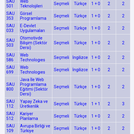
SAU
Web
Seçmeli
Türkçe
1 + 0
2
2
501
Teknolojileri
SAU
Görsel
Seçmeli
Türkçe
1 + 0
2
2
353
Programlama
SAU
E-Devlet
Seçmeli
Türkçe
1 + 0
2
2
033
Uygulamaları
Otomotivde
SAU
Bilişim (Sektör
Seçmeli
Türkçe
1 + 0
2
2
503
Dersi)
SAU
Web
Seçmeli
İngilizce
1 + 0
2
2
586
Technologıes
SAU
Web
Seçmeli
İngilizce
1 + 0
2
2
699
Technologıes
Java İle Web
SAU
Programlama
Seçmeli
Türkçe
1 + 0
2
2
800
Eğitimi (Sektör
Dersi)
SAU
Yapay Zeka ve
Seçmeli
Türkçe
1 + 1
2
3
112
Üretkenlik
SAU
Kariyer
Seçmeli
Türkçe
1 + 0
2
2
512
Planlama
SAU
Avrupa Birliği ve
Seçmeli
Türkçe
1 + 0
2
2
109
Türkiye