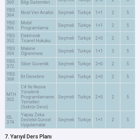
360
Bilgi Sistemleri
YBS
Nicel Veri Analizi
Seçmeli
Türkçe
1+1
2
5
364
YBS
Mobil
Seçmeli
Türkçe
1+1
2
5
366
Programlama
YBS
Elektronik
Seçmeli
Türkçe
2+0
2
5
352
Ticaret Hukuku
YBS
Makine
Seçmeli
Türkçe
1+1
3
5
354
Öğrenmesi
YBS
Siber Güvenlik
Seçmeli
Türkçe
2+0
2
5
372
YBS
Bt Denetimi
Seçmeli
Türkçe
2+0
2
5
368
C# İle Nesne
Yönelimli
MTH
Programlamanın
Seçmeli
Türkçe
2+0
2
5
302
Temelleri
(Sektör Dersi)
Yapay Zeka
ISL
Destekli Güncel
Seçmeli
Türkçe
1+1
2
5
374
Uygulamalar
7. Yarıyıl Ders Planı