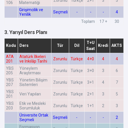
Zorunlu
Türkçe
2+1
3
5
106
Matematiği
Girişimcilik ve
Seçmeli
-
-
-
4
Yenilik
Toplam
17 +
30
3. Yarıyıl Ders Planı
T+U
Kodu
Ders
Tür
Dil
Kredi
AKTS
Saat
ATA
Atatürk İlkeleri
Zorunlu
Türkçe
4+0
4
4
201
ve İnkılâp Tarihi
YBS
Yöneylem
Zorunlu
Türkçe
3+0
3
6
205
Araştırması
YBS
Yönetim Bilişim
Zorunlu
Türkçe
3+1
4
7
207
Sistemleri
YBS
Veri Yapıları
Zorunlu
Türkçe
2+1
3
5
201
YBS
Etik ve Mesleki
Zorunlu
Türkçe
1+1
2
3
203
Sorumluluk
Üniversite Ortak
Seçmeli
-
-
-
2
Seçmeli
Formasyon