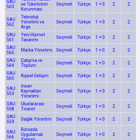
SAU
ve Tüketicinin
Seçmeli
Türkçe
1 + 0
2
2
563
Korunması
Teknoloji
SAU
Yönetimi ve
Seçmeli
Türkçe
1 + 0
2
2
562
Arge
SAU
Yeni Hizmet
Seçmeli
Türkçe
1 + 0
2
2
561
Tasarımı
SAU
Marka Yönetimi
Seçmeli
Türkçe
1 + 0
2
2
560
SAU
Çalışma ve
Seçmeli
Türkçe
1 + 0
2
2
564
Toplum
SAU
Kişisel Gelişim
Seçmeli
Türkçe
1 + 0
2
2
565
İnsan
SAU
Kaynakları
Seçmeli
Türkçe
1 + 0
2
2
553
Yönetimi
SAU
Uluslararası
Seçmeli
Türkçe
1 + 0
2
2
558
Ticaret
SAU
Sağlık Yönetimi
Seçmeli
Türkçe
1 + 0
2
2
559
Borsada
SAU
Uygulamalı
Seçmeli
Türkçe
1 + 0
2
2
566
Yatırım