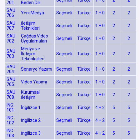
Seçmeli
Türkçe
1 + 0
2
2
701
Beden Dili
SAU
Yeni Medya
Seçmeli
Türkçe
1 + 0
2
2
706
SAU
İletişim
Seçmeli
Türkçe
1 + 0
2
2
707
Teknikleri
SAU
Çağdaş Video
Seçmeli
Türkçe
1 + 0
2
2
702
Uygulamaları
Medya ve
SAU
İletişim
Seçmeli
Türkçe
1 + 0
2
2
703
Teknolojileri
SAU
Senaryo Yazımı
Seçmeli
Türkçe
1 + 0
2
2
704
SAU
Video Yapımı
Seçmeli
Türkçe
1 + 0
2
2
705
SAU
Kurumsal
Seçmeli
Türkçe
1 + 0
2
2
708
İletişim
ING
İngilizce 1
Seçmeli
Türkçe
4 + 2
5
5
101
ING
İngilizce 2
Seçmeli
Türkçe
4 + 2
5
5
102
ING
İngilizce 3
Seçmeli
Türkçe
4 + 2
5
5
103