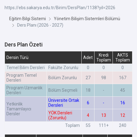
https://ebs.sakarya.edu.tr/Birim/DersPlan/1138?yil=2026
Eğitim Bilgi Sistemi
Yönetim Bilişim Sistemleri Bölümü
Ders Planı (2026 - 2027)
Ders Plan Özeti
Kredi
AKTS
Dersin Türü
Adet
Toplam
Toplam
Temel Bilim Dersleri
Fakülte Zorunlu
0
0
0
Program Temel
Bölüm Zorunlu
27
98
167
Dersleri
Program Uzmanlık
Bölüm Seçmeli
18
-
45
Dersleri
Üniversite Ortak
6
-
16
Yetkinlik
Dersleri
Tamamlayıcı
YÖK Dersleri
Dersler
4
13
12
(Zorunlu)
Toplam
55
111+
240