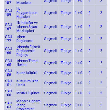
Seçmeli
Türkçe
1 + 0
2
2
157
Meseleler
Hz.
SAU
Peygamberin
Seçmeli
Türkçe
1 + 0
2
2
159
Hadisleri
İlk İhtilaflar ve
SAU
İslamın Siyasi
Seçmeli
Türkçe
1 + 0
2
2
167
Mezhepleri
SAU
İslam
Seçmeli
Türkçe
1 + 0
2
2
177
Düşüncesi
İslamda Felsefi
SAU
Düşüncenin
Seçmeli
Türkçe
1 + 0
2
2
166
Doğuşu
SAU
İslamın Temel
Seçmeli
Türkçe
1 + 0
2
2
165
İlkeleri
SAU
Kuran Kültürü
Seçmeli
Türkçe
1 + 0
2
2
158
SAU
Kültürümüzde
Seçmeli
Türkçe
1 + 0
2
2
151
Hadis
SAU
Mistik Düşünce
Seçmeli
Türkçe
1 + 0
2
2
160
Modern Dönem
SAU
İnanç
Seçmeli
Türkçe
1 + 0
2
2
163
Problemleri