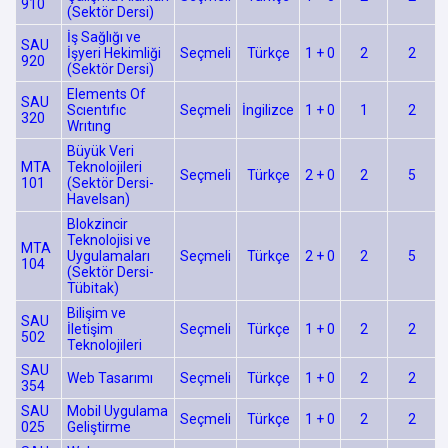
910
(Sektör Dersi)
İş Sağlığı ve
SAU
İşyeri Hekimliği
Seçmeli
Türkçe
1 + 0
2
2
920
(Sektör Dersi)
Elements Of
SAU
Scıentıfıc
Seçmeli
İngilizce
1 + 0
1
2
320
Wrıtıng
Büyük Veri
MTA
Teknolojileri
Seçmeli
Türkçe
2 + 0
2
5
101
(Sektör Dersi-
Havelsan)
Blokzincir
Teknolojisi ve
MTA
Uygulamaları
Seçmeli
Türkçe
2 + 0
2
5
104
(Sektör Dersi-
Tübitak)
Bilişim ve
SAU
İletişim
Seçmeli
Türkçe
1 + 0
2
2
502
Teknolojileri
SAU
Web Tasarımı
Seçmeli
Türkçe
1 + 0
2
2
354
SAU
Mobil Uygulama
Seçmeli
Türkçe
1 + 0
2
2
025
Geliştirme