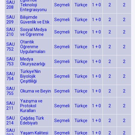
Eğitimde
SAU
Teknoloji
Seçmeli
Türkçe
1 + 0
2
2
208
Entegrasyonu
SAU
Bilişimde
Seçmeli
Türkçe
1 + 0
2
2
209
Güvenlik ve Etik
SAU
Sosyal Medya
Seçmeli
Türkçe
1 + 0
2
2
210
ve Öğrenme
Otantik
SAU
Öğrenme
Seçmeli
Türkçe
1 + 0
2
2
752
Uygulamaları
SAU
Medya
Seçmeli
Türkçe
1 + 0
2
2
753
Okuryazarlığı
Türkiye’Nin
SAU
Biyolojik
Seçmeli
Türkçe
1 + 0
2
2
754
Çeşitliliği
SAU
Okuma ve Beyin
Seçmeli
Türkçe
1 + 0
2
2
755
Yazışma ve
SAU
Protokol
Seçmeli
Türkçe
1 + 0
2
2
211
Kuralları
SAU
Çağdaş Türk
Seçmeli
Türkçe
1 + 0
2
2
214
Edebiyatı
SAU
Yaşam Kalitesi
Seçmeli
Türkçe
1 + 0
2
2