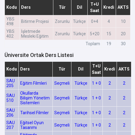
T+U
Kodu
Ders
Tür
Dil
Kredi
AKTS
Saat
YBS
Bitirme Projesi
Zorunlu
Türkçe
0+4
4
10
498
YBS
İşletmede
Zorunlu
Türkçe
5+20
15
20
402
Mesleki Eğitim
Toplam
19
30
Üniversite Ortak Ders Listesi
T+U
Kodu
Ders
Tür
Dil
Kredi
AKTS
Saat
SAU
Eğitim Filmleri
Seçmeli
Türkçe
1 + 0
2
2
205
Okullarda
SAU
Bilişim Yönetim
Seçmeli
Türkçe
1 + 0
2
2
510
Sistemleri
SAU
Tarihsel Filmler
Seçmeli
Türkçe
1 + 0
2
2
206
SAU
Eğitsel Oyun
Seçmeli
Türkçe
1 + 0
2
2
207
Tasarımı