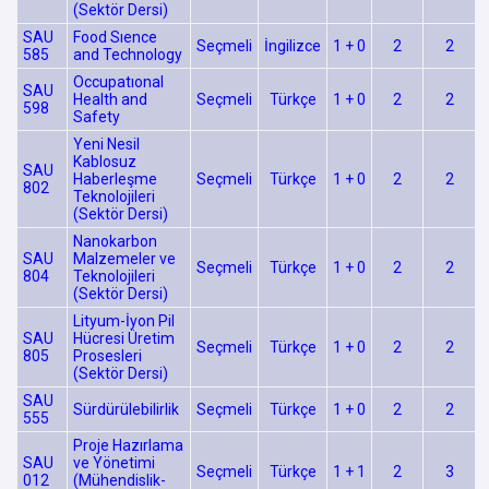
(Sektör Dersi)
SAU
Food Sıence
Seçmeli
İngilizce
1 + 0
2
2
585
and Technology
Occupatıonal
SAU
Health and
Seçmeli
Türkçe
1 + 0
2
2
598
Safety
Yeni Nesil
Kablosuz
SAU
Haberleşme
Seçmeli
Türkçe
1 + 0
2
2
802
Teknolojileri
(Sektör Dersi)
Nanokarbon
SAU
Malzemeler ve
Seçmeli
Türkçe
1 + 0
2
2
804
Teknolojileri
(Sektör Dersi)
Lityum-İyon Pil
SAU
Hücresi Üretim
Seçmeli
Türkçe
1 + 0
2
2
805
Prosesleri
(Sektör Dersi)
SAU
Sürdürülebilirlik
Seçmeli
Türkçe
1 + 0
2
2
555
Proje Hazırlama
SAU
ve Yönetimi
Seçmeli
Türkçe
1 + 1
2
3
012
(Mühendislik-