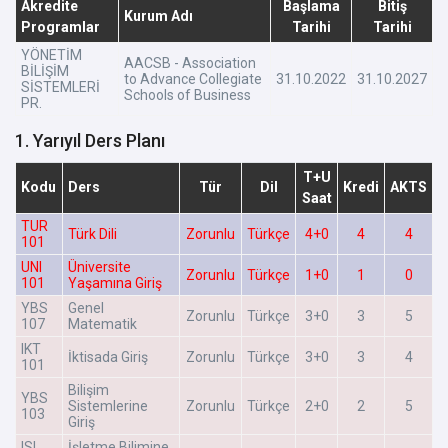
Akredite
Başlama
Bitiş
Kurum Adı
Programlar
Tarihi
Tarihi
YÖNETİM
AACSB - Association
BİLİŞİM
to Advance Collegiate
31.10.2022
31.10.2027
SİSTEMLERİ
Schools of Business
PR.
1. Yarıyıl Ders Planı
T+U
Kodu
Ders
Tür
Dil
Kredi
AKTS
Saat
TUR
Türk Dili
Zorunlu
Türkçe
4+0
4
4
101
UNI
Üniversite
Zorunlu
Türkçe
1+0
1
0
101
Yaşamına Giriş
YBS
Genel
Zorunlu
Türkçe
3+0
3
5
107
Matematik
IKT
İktisada Giriş
Zorunlu
Türkçe
3+0
3
4
101
Bilişim
YBS
Sistemlerine
Zorunlu
Türkçe
2+0
2
5
103
Giriş
ISL
İşletme Bilimine