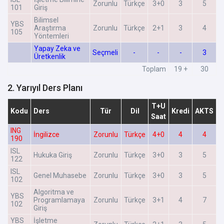
Zorunlu
Türkçe
3+0
3
5
101
Giriş
Bilimsel
YBS
Araştırma
Zorunlu
Türkçe
2+1
3
4
105
Yöntemleri
Yapay Zeka ve
Seçmeli
-
-
-
3
Üretkenlik
Toplam
19 +
30
2. Yarıyıl Ders Planı
T+U
Kodu
Ders
Tür
Dil
Kredi
AKTS
Saat
ING
İngilizce
Zorunlu
Türkçe
4+0
4
4
190
ISL
Hukuka Giriş
Zorunlu
Türkçe
3+0
3
5
122
ISL
Genel Muhasebe
Zorunlu
Türkçe
3+0
3
5
102
Algoritma ve
YBS
Programlamaya
Zorunlu
Türkçe
3+1
4
7
102
Giriş
YBS
İşletme