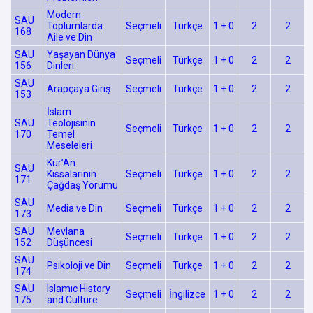
Modern
SAU
Toplumlarda
Seçmeli
Türkçe
1 + 0
2
2
168
Aile ve Din
SAU
Yaşayan Dünya
Seçmeli
Türkçe
1 + 0
2
2
156
Dinleri
SAU
Arapçaya Giriş
Seçmeli
Türkçe
1 + 0
2
2
153
İslam
SAU
Teolojisinin
Seçmeli
Türkçe
1 + 0
2
2
170
Temel
Meseleleri
Kur’An
SAU
Kıssalarının
Seçmeli
Türkçe
1 + 0
2
2
171
Çağdaş Yorumu
SAU
Media ve Din
Seçmeli
Türkçe
1 + 0
2
2
173
SAU
Mevlana
Seçmeli
Türkçe
1 + 0
2
2
152
Düşüncesi
SAU
Psikoloji ve Din
Seçmeli
Türkçe
1 + 0
2
2
174
SAU
Islamıc Hıstory
Seçmeli
İngilizce
1 + 0
2
2
175
and Culture