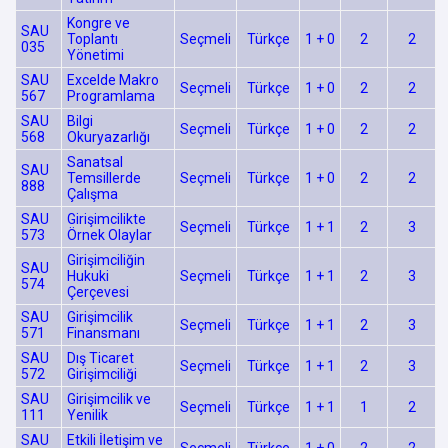
Kongre ve
SAU
Toplantı
Seçmeli
Türkçe
1 + 0
2
2
035
Yönetimi
SAU
Excelde Makro
Seçmeli
Türkçe
1 + 0
2
2
567
Programlama
SAU
Bilgi
Seçmeli
Türkçe
1 + 0
2
2
568
Okuryazarlığı
Sanatsal
SAU
Temsillerde
Seçmeli
Türkçe
1 + 0
2
2
888
Çalışma
SAU
Girişimcilikte
Seçmeli
Türkçe
1 + 1
2
3
573
Örnek Olaylar
Girişimciliğin
SAU
Hukuki
Seçmeli
Türkçe
1 + 1
2
3
574
Çerçevesi
SAU
Girişimcilik
Seçmeli
Türkçe
1 + 1
2
3
571
Finansmanı
SAU
Dış Ticaret
Seçmeli
Türkçe
1 + 1
2
3
572
Girişimciliği
SAU
Girişimcilik ve
Seçmeli
Türkçe
1 + 1
1
2
111
Yenilik
SAU
Etkili İletişim ve