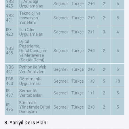
YBS
İş Analitiği
Seçmeli
Türkçe
2+0
2
5
425
Uygulamaları
Teknoloji ve
YBS
İnovasyon
Seçmeli
Türkçe
2+0
2
5
431
Yönetimi
ISF
İleri Ofis
Seçmeli
Türkçe
2+1
3
4
423
Uygulamaları
Dijital
Pazarlama,
YBS
Dijital Dönüşüm
Seçmeli
Türkçe
2+0
2
5
435
ve Metaverse
(Sektör Dersi)
YBS
Python İle Web
Seçmeli
Türkçe
2+0
2
5
441
Veri Analizleri
EBB
Öğretmenlik
Seçmeli
Türkçe
1+8
5
10
403
Uygulaması
ISL
Semantik
Seçmeli
Türkçe
1+1
2
5
437
Veritabanları
Kurumsal
ISL
Yönetimde Dijital
Seçmeli
Türkçe
2+0
2
5
495
Dönüşüm
8. Yarıyıl Ders Planı