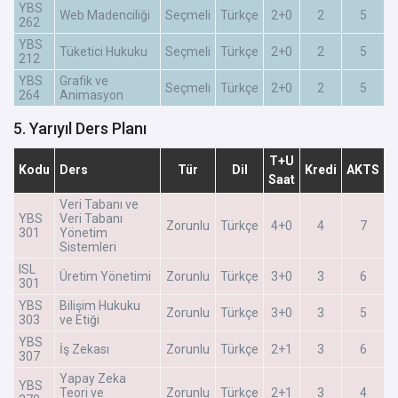
YBS
Web Madenciliği
Seçmeli
Türkçe
2+0
2
5
262
YBS
Tüketici Hukuku
Seçmeli
Türkçe
2+0
2
5
212
YBS
Grafik ve
Seçmeli
Türkçe
2+0
2
5
264
Animasyon
5. Yarıyıl Ders Planı
T+U
Kodu
Ders
Tür
Dil
Kredi
AKTS
Saat
Veri Tabanı ve
YBS
Veri Tabanı
Zorunlu
Türkçe
4+0
4
7
301
Yönetim
Sistemleri
ISL
Üretim Yönetimi
Zorunlu
Türkçe
3+0
3
6
301
YBS
Bilişim Hukuku
Zorunlu
Türkçe
3+0
3
5
303
ve Etiği
YBS
İş Zekası
Zorunlu
Türkçe
2+1
3
6
307
Yapay Zeka
YBS
Teori ve
Zorunlu
Türkçe
2+1
3
4