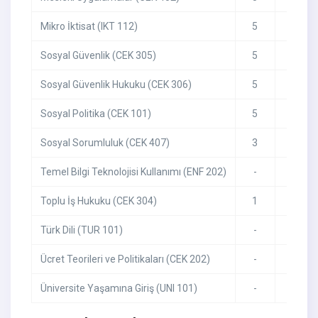
Mikro İktisat (IKT 112)
5
4
Sosyal Güvenlik (CEK 305)
5
4
Sosyal Güvenlik Hukuku (CEK 306)
5
5
Sosyal Politika (CEK 101)
5
5
Sosyal Sorumluluk (CEK 407)
3
-
Temel Bilgi Teknolojisi Kullanımı (ENF 202)
-
-
Toplu İş Hukuku (CEK 304)
1
4
Türk Dili (TUR 101)
-
-
Ücret Teorileri ve Politikaları (CEK 202)
-
-
Üniversite Yaşamına Giriş (UNI 101)
-
-