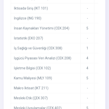
İktisada Giriş (IKT 101)
-
-
İngilizce (ING 190)
-
-
İnsan Kaynakları Yönetimi (CEK 204)
5
5
İstatistik (EKO 207)
-
-
İş Sağlığı ve Güvenliği (CEK 308)
1
1
İşgücü Piyasası Veri Analizi (CEK 208)
4
4
İşletme Bilgisi (CEK 102)
4
4
Kamu Maliyesi (MLY 109)
5
4
Makro İktisat (IKT 211)
-
-
Mesleki Etik (ÇEK 307)
-
-
Mesleki Uygulamalar (CEK 402)
5
5