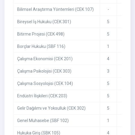
Bilimsel Araştırma Yöntemleri (CEK 107)
-
-
Bireysel İş Hukuku (CEK 301)
5
5
Bitirme Projesi (CEK 498)
5
5
Borçlar Hukuku (SBF 116)
1
1
Çalışma Ekonomisi (CEK 201)
4
3
Çalışma Psikolojisi (CEK 303)
3
3
Çalışma Sosyolojisi (CEK 104)
5
4
Endüstri İlişkileri (CEK 203)
5
5
Gelir Dağılımı ve Yoksulluk (CEK 302)
5
5
Genel Muhasebe (SBF 102)
1
2
Hukuka Giriş (SBK 105)
4
1