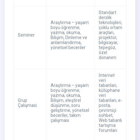
Standart
derslik
Araştırma – yaşam
teknolojileri,
boyu öğrenme,
çoklu ortam
yazma, okuma,
araçları,
Seminer
Bilişim, Dinleme ve
projektör,
anlamlandırma,
bilgisayar,
yönetsel beceriler
tepegöz,
özel
donanım
İnternet
veri
Araştırma – yaşam
tabanları,
boyu öğrenme,
kütüphane
yazma, okuma,
veri
Grup
Bilişim, eleştirel
tabanları, e-
Çalışması
düşünme, soru
posta,
geliştirme, yönetsel
çevrimiçi
beceriler, takım
sohbet,
çalışması
Web tabanlı
tartışma
forumları