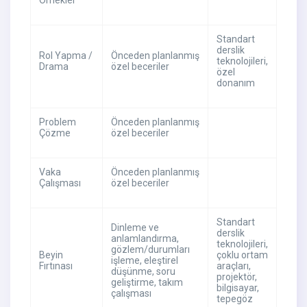
Örnekler
Standart
derslik
Rol Yapma /
Önceden planlanmış
teknolojileri,
Drama
özel beceriler
özel
donanım
Problem
Önceden planlanmış
Çözme
özel beceriler
Vaka
Önceden planlanmış
Çalışması
özel beceriler
Standart
Dinleme ve
derslik
anlamlandırma,
teknolojileri,
gözlem/durumları
Beyin
çoklu ortam
işleme, eleştirel
Fırtınası
araçları,
düşünme, soru
projektör,
geliştirme, takım
bilgisayar,
çalışması
tepegöz