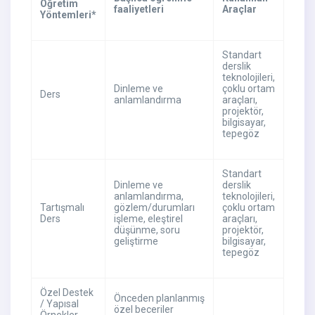
Öğretim
faaliyetleri
Araçlar
Yöntemleri*
Standart
derslik
teknolojileri,
Dinleme ve
çoklu ortam
Ders
anlamlandırma
araçları,
projektör,
bilgisayar,
tepegöz
Standart
Dinleme ve
derslik
anlamlandırma,
teknolojileri,
Tartışmalı
gözlem/durumları
çoklu ortam
Ders
işleme, eleştirel
araçları,
düşünme, soru
projektör,
geliştirme
bilgisayar,
tepegöz
Özel Destek
Önceden planlanmış
/ Yapısal
özel beceriler