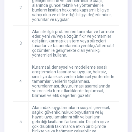
genişlemesine ve derinlemesine ulaşır,
alanında güncel teknik ve yöntemler ile
2
bunların kısıtları hakkında kapsamlı bilgiye
sahip olup ve elde ettiği bilgiyi değerlendirir,
yorumlar ve uygular.
Alanı ile ilgili problemleri tanımlar ve formüle
eder, yeni ve/veya özgün fikir ve yöntemler
geliştirir; karmaşık sistem veya süreçleri
3
tasarlar ve tasarımlarında yenilikçi/alternatif
çözümler ile gelişmekte olan yenilikçi
yöntemleri kullanır.
Kuramsal, deneysel ve modelleme esaslı
araştırmaları tasarlar ve uygular, belirsiz,
sınırlı ya da eksik verileri bilimsel yöntemlerle
4
tamamlar; verilerin toplanması,
yorumlanması, duyurulması aşamalarında
ve mesleki tüm etkinliklerde toplumsal,
bilimsel ve etik değerleri gözetir.
Alanındaki uygulamaların sosyal, çevresel,
sağlık, güvenlik, hukuki boyutlarını ve iş
hayatı uygulamalarını bilir ve bunların
5
getirdiği kısıtların farkındadır. Disiplin içi ve
çok disiplinli takımlarda etkin bir biçimde
birlikte ve ya bağımsız çalışabilir ve