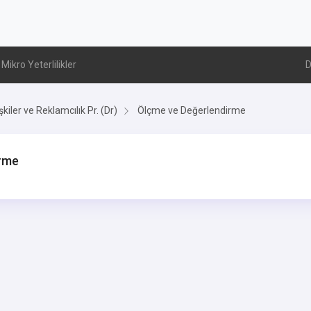
Mikro Yeterlilikler
D
işkiler ve Reklamcılık Pr. (Dr)
Ölçme ve Değerlendirme
irme