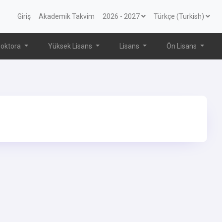
Giriş
Akademik Takvim
2026 - 2027
Türkçe (Turkish)
oktora
Yüksek Lisans
Lisans
Ön Lisans