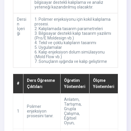
bilgisayar destekli kalıplama ve analiz
yeteneği kazandırılmış olacaktır.
Dersi
1. Polimer enjeksiyonu için kokil kalıplama
n
prosesi.
İçeri
2. Kalıplamada tasarım parametreleri
ği
3. Bilgisayar destekli kalıp tasarım yazılımı
(Pro/E Moldesign vb.)
4. Tekil ve çoklu kalıpların tasarımı
5. Uygulamalar
6. Kalıp enjeksiyon dolum simülasyonu
(Mold Flow vb.)
7. Sonuçların ışığında ve kalıp geliştirme
Ders Öğrenme
Öğretim
Ölçme
#
Çıktıları
Yöntemleri
Yöntemleri
Anlatım
,
Tartışma
,
Polimer
Grupla
1
enjeksiyon
Çalışma
,
prosesini tanır.
Eğitsel
Oyun
,