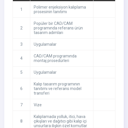
Polimer enjeksiyon kalıplama
1
prosesinin tanıtımı
Popüler bir CAD/CAM
2
programında referans ürün
tasarım adımları
3
Uygulamalar
CAD/CAM programında
4
montaj prosedürleri
5
Uygulamalar
Kalıp tasarım programının
6
tanıtımı ve referans model
transferi
7
Vize
Kalıplamada yolluk, itici, hava
8
çıkışları ve dağıtıcı gibi kalıp içi
unsurlara ilişkin özel komutlar