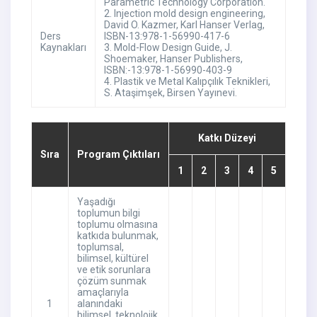
Parametric Technology Corporation.
2. Injection mold design engineering,
David O. Kazmer, Karl Hanser Verlag,
Ders
ISBN-13:978-1-56990-417-6
Kaynakları
3. Mold-Flow Design Guide, J.
Shoemaker, Hanser Publishers,
ISBN:-13:978-1-56990-403-9
4. Plastik ve Metal Kalıpçılık Teknikleri,
S. Ataşimşek, Birsen Yayınevi.
Katkı Düzeyi
Sıra
Program Çıktıları
1
2
3
4
5
Yaşadığı
toplumun bilgi
toplumu olmasına
katkıda bulunmak,
toplumsal,
bilimsel, kültürel
ve etik sorunlara
çözüm sunmak
amaçlarıyla
1
alanındaki
bilimsel, teknolojik,