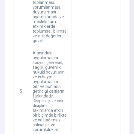
toplanması,
yorumlanması,
duyurulması
aşamalarında ve
mesleki tüm
etkinliklerde
toplumsal, bilimsel
ve etik değerleri
gözetir.
Alanındaki
uygulamaların
sosyal, çevresel,
sağlık, güvenlik,
hukuki boyutlarını
ve iş hayatı
uygulamalarını
bilir ve bunların
5
getirdiği kısıtların
farkındadır.
Disiplin içi ve çok
disiplinli
takımlarda etkin
bir biçimde birlikte
ve ya bağımsız
çalışabilir ve
sorumluluk alır.