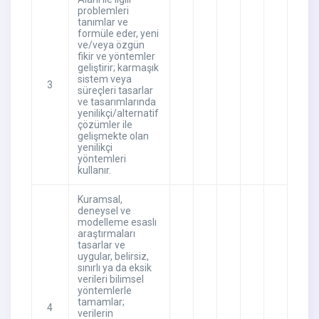
problemleri
tanımlar ve
formüle eder, yeni
ve/veya özgün
fikir ve yöntemler
geliştirir; karmaşık
sistem veya
3
süreçleri tasarlar
ve tasarımlarında
yenilikçi/alternatif
çözümler ile
gelişmekte olan
yenilikçi
yöntemleri
kullanır.
Kuramsal,
deneysel ve
modelleme esaslı
araştırmaları
tasarlar ve
uygular, belirsiz,
sınırlı ya da eksik
verileri bilimsel
yöntemlerle
tamamlar;
4
verilerin