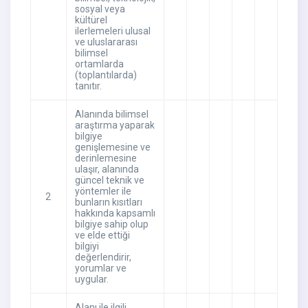
sosyal veya
kültürel
ilerlemeleri ulusal
ve uluslararası
bilimsel
ortamlarda
(toplantılarda)
tanıtır.
Alanında bilimsel
araştırma yaparak
bilgiye
genişlemesine ve
derinlemesine
ulaşır, alanında
güncel teknik ve
yöntemler ile
2
bunların kısıtları
hakkında kapsamlı
bilgiye sahip olup
ve elde ettiği
bilgiyi
değerlendirir,
yorumlar ve
uygular.
Alanı ile ilgili