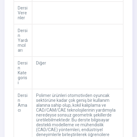
Dersi
Vere
nler
Dersi
n
Yardı
mcıl
arı
Dersi
Diğer
n
Kate
goris
i
Dersi
Polimer ürünleri otomotivden oyuncak
n
sektörüne kadar çok geniş bir kullanım
Ama
alanına sahip olup, kokil kalıplama ve
cı
CAD/CAM/CAE teknolojilerinin yardımıyla
neredeyse sonsuz geometrik şekillerde
üretilebilmektedir. Bu derste bilgisayar
destekli modelleme ve mühendislik
(CAD/CAE) yöntemleri, endüstriyel
deneyimlerle birleştirilerek öğrencilere