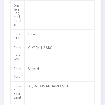
Öner
ilen
Seç
meli
Dersl
er
Dersi
Türkçe
n Dili
Dersi
YUKSEK_LISANS
n
Sevi
yesi
Dersi
Seçmeli
n
Türü
Dersi
Doç.Dr. OSMAN HAMDİ METE
n
Koor
dinat
örü