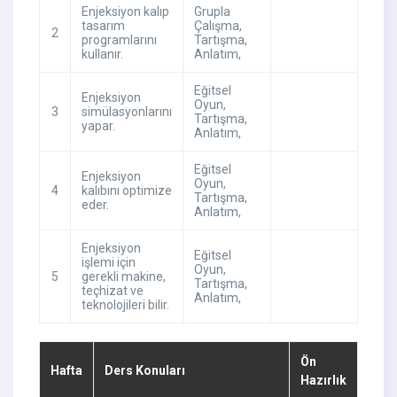
Enjeksiyon kalıp
Grupla
tasarım
Çalışma
,
2
programlarını
Tartışma
,
kullanır.
Anlatım
,
Eğitsel
Enjeksiyon
Oyun
,
3
simülasyonlarını
Tartışma
,
yapar.
Anlatım
,
Eğitsel
Enjeksiyon
Oyun
,
4
kalıbını optimize
Tartışma
,
eder.
Anlatım
,
Enjeksiyon
Eğitsel
işlemi için
Oyun
,
5
gerekli makine,
Tartışma
,
teçhizat ve
Anlatım
,
teknolojileri bilir.
Ön
Hafta
Ders Konuları
Hazırlık