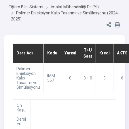
Eğitim Bilgi Sistemi
İmalat Mühendisliği Pr. (Yl)
Polimer Enjeksiyon Kalıp Tasarımı ve Simülasyonu (2024 -
2025)
T+U
Ders Adı
Kodu
Yarıyıl
Kredi
AKTS
Saat
Polimer
Enjeksiyon
IMM
Kalıp
0
3 + 0
3
6
567
Tasarımı ve
Simülasyonu
Ön
Koşu
l
Dersl
eri