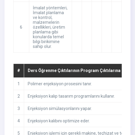
İmalat yöntemleri,
İmalat planlama
ve kontrol,
malzemelerin
6
özellikleri, üretim
planlama gibi
konularda temel
bilgi birikimine
sahip olur.
#
Ders Öğrenme Çıktılarının Program Çıktılarına Katkıs
1
Polimer enjeksiyon prosesini tanır.
2
Enjeksiyon kalıp tasarım programlarını kullanır.
3
Enjeksiyon simülasyonlarını yapar.
4
Enjeksiyon kalıbını optimize eder.
5
Enjeksiyon işlemi için gerekli makine, teçhizat ve teknolojile