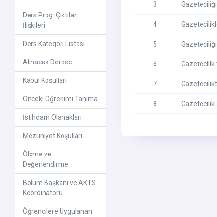
3
Gazeteciliği
Ders Prog. Çıktıları
4
Gazetecilikl
İlişkileri
Ders Kategori Listesi
5
Gazeteciliğin
Alınacak Derece
6
Gazetecilik 
Kabul Koşulları
7
Gazetecilik
Önceki Öğrenimi Tanıma
8
Gazetecilik
İstihdam Olanakları
Mezuniyet Koşulları
Ölçme ve
Değerlendirme
Bölüm Başkanı ve AKTS
Koordinatorü
Öğrencilere Uygulanan