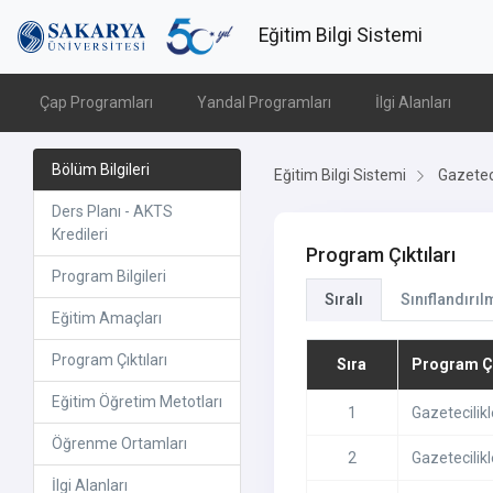
Eğitim Bilgi Sistemi
Çap Programları
Yandal Programları
İlgi Alanları
Bölüm Bilgileri
Eğitim Bilgi Sistemi
Gazeteci
Ders Planı - AKTS
Kredileri
Program Çıktıları
Program Bilgileri
Sıralı
Sınıflandırıl
Eğitim Amaçları
Program Çıktıları
Sıra
Program Çı
Eğitim Öğretim Metotları
1
Gazetecilikl
Öğrenme Ortamları
2
Gazetecilikl
İlgi Alanları