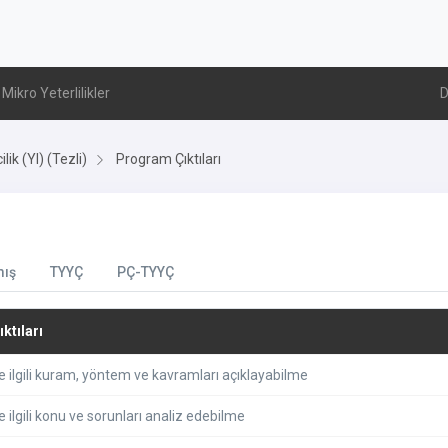
Mikro Yeterlilikler
D
lik (Yl) (Tezli)
Program Çıktıları
mış
TYYÇ
PÇ-TYYÇ
ktıları
e ilgili kuram, yöntem ve kavramları açıklayabilme
e ilgili konu ve sorunları analiz edebilme