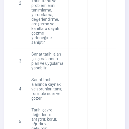
Tarihi konu ve
2
problemlerini
tanımlama,
yorumlama,
değerlendirme,
araştırma ve
kanıtlara dayalı
çözme
yeteneğine
sahiptir.
Sanat tarihi alan
çalışmalarında
3
plan ve uygulama
yapabilir
Sanat tarihi
alanında kaynak
4
ve sorunları tanır,
formüle eder ve
çözer.
Tarihi çevre
değerlerini
araştırır, korur,
5
öğretir ve
gelişimini