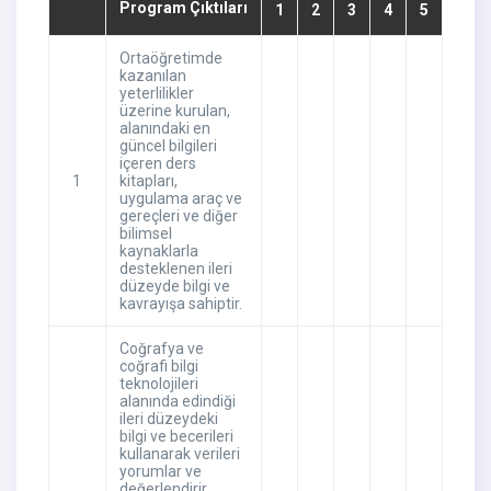
Program Çıktıları
1
2
3
4
5
Ortaöğretimde
kazanılan
yeterlilikler
üzerine kurulan,
alanındaki en
güncel bilgileri
içeren ders
1
kitapları,
uygulama araç ve
gereçleri ve diğer
bilimsel
kaynaklarla
desteklenen ileri
düzeyde bilgi ve
kavrayışa sahiptir.
Coğrafya ve
coğrafi bilgi
teknolojileri
alanında edindiği
ileri düzeydeki
bilgi ve becerileri
kullanarak verileri
yorumlar ve
değerlendirir,