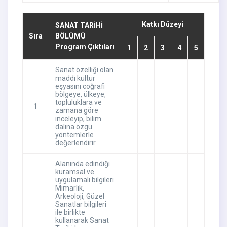
Katkı Düzeyi
SANAT TARİHİ
Sıra
BÖLÜMÜ
Program Çıktıları
1
2
3
4
5
Sanat özelliği olan
maddi kültür
eşyasını coğrafi
bölgeye, ülkeye,
topluluklara ve
1
zamana göre
inceleyip, bilim
dalına özgü
yöntemlerle
değerlendirir.
Alanında edindiği
kuramsal ve
uygulamalı bilgileri
Mimarlık,
Arkeoloji, Güzel
Sanatlar bilgileri
ile birlikte
kullanarak Sanat