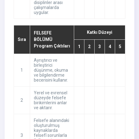
disiplinler arası
çalışmalarda
uygular.
Katkı Düzeyi
FELSEFE
Sıra
BÖLÜMÜ
Program Çıktıları
1
2
3
4
5
Ayrıştırıcı ve
birleştirici
1
düşünme, okuma
ve bilgilendirme
becerisini kullanır.
Yerel ve evrensel
düzeyde felsefe
2
birikimlerini anlar
ve aktarır.
Felsefe alanındaki
oluşturulmuş
kaynaklarda
3
felsefî sorunlarla