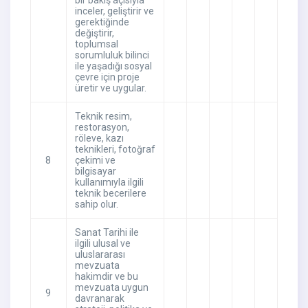
bir bakış açısıyla
inceler, geliştirir ve
gerektiğinde
değiştirir,
toplumsal
sorumluluk bilinci
ile yaşadığı sosyal
çevre için proje
üretir ve uygular.
Teknik resim,
restorasyon,
röleve, kazı
teknikleri, fotoğraf
8
çekimi ve
bilgisayar
kullanımıyla ilgili
teknik becerilere
sahip olur.
Sanat Tarihi ile
ilgili ulusal ve
uluslararası
mevzuata
hakimdir ve bu
mevzuata uygun
9
davranarak