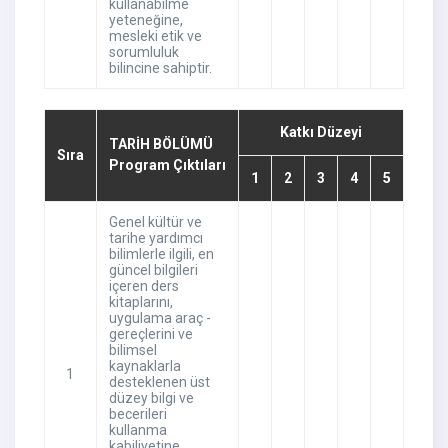
kullanabilme
yeteneğine,
mesleki etik ve
sorumluluk
bilincine sahiptir.
Katkı Düzeyi
TARİH BÖLÜMÜ
Sıra
Program Çıktıları
1
2
3
4
5
Genel kültür ve
tarihe yardımcı
bilimlerle ilgili, en
güncel bilgileri
içeren ders
kitaplarını,
uygulama araç -
gereçlerini ve
bilimsel
kaynaklarla
1
desteklenen üst
düzey bilgi ve
becerileri
kullanma
kabiliyetine