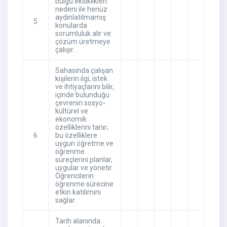
bulgu eksiklikleri
nedeni ile henüz
aydınlatılmamış
5
konularda
sorumluluk alır ve
çözüm üretmeye
çalışır.
Sahasında çalışan
kişilerin ilgi, istek
ve ihtiyaçlarını bilir,
içinde bulunduğu
çevrenin sosyo-
kültürel ve
ekonomik
özelliklerini tanır;
6
bu özelliklere
uygun öğretme ve
öğrenme
süreçlerini planlar,
uygular ve yönetir.
Öğrencilerin
öğrenme sürecine
etkin katılımını
sağlar.
Tarih alanında