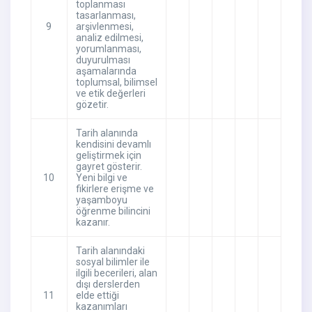
toplanması
tasarlanması,
9
arşivlenmesi,
analiz edilmesi,
yorumlanması,
duyurulması
aşamalarında
toplumsal, bilimsel
ve etik değerleri
gözetir.
Tarih alanında
kendisini devamlı
geliştirmek için
gayret gösterir.
10
Yeni bilgi ve
fikirlere erişme ve
yaşamboyu
öğrenme bilincini
kazanır.
Tarih alanındaki
sosyal bilimler ile
ilgili becerileri, alan
dışı derslerden
11
elde ettiği
kazanımları