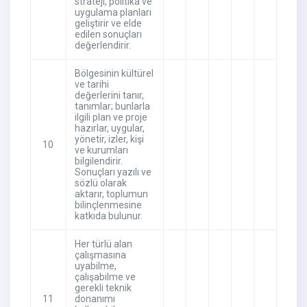
strateji, politika ve
uygulama planları
geliştirir ve elde
edilen sonuçları
değerlendirir.
Bölgesinin kültürel
ve tarihi
değerlerini tanır,
tanımlar; bunlarla
ilgili plan ve proje
hazırlar, uygular,
yönetir, izler, kişi
10
ve kurumları
bilgilendirir.
Sonuçları yazılı ve
sözlü olarak
aktarır, toplumun
bilinçlenmesine
katkıda bulunur.
Her türlü alan
çalışmasına
uyabilme,
çalışabilme ve
gerekli teknik
11
donanımı