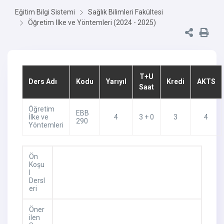
Eğitim Bilgi Sistemi
Sağlık Bilimleri Fakültesi
Öğretim İlke ve Yöntemleri (2024 - 2025)
T+U
Ders Adı
Kodu
Yarıyıl
Kredi
AKTS
Saat
Öğretim
EBB
İlke ve
4
3 + 0
3
4
290
Yöntemleri
Ön
Koşu
l
Dersl
eri
Öner
ilen