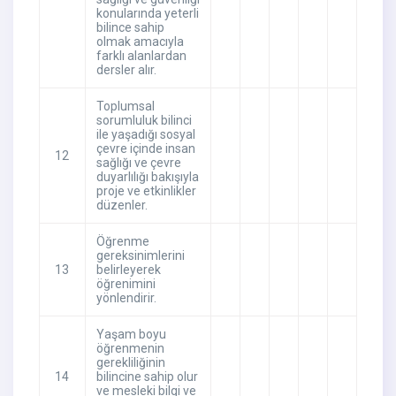
konularında yeterli
bilince sahip
olmak amacıyla
farklı alanlardan
dersler alır.
Toplumsal
sorumluluk bilinci
ile yaşadığı sosyal
çevre içinde insan
12
sağlığı ve çevre
duyarlılığı bakışıyla
proje ve etkinlikler
düzenler.
Öğrenme
gereksinimlerini
13
belirleyerek
öğrenimini
yönlendirir.
Yaşam boyu
öğrenmenin
gerekliliğinin
14
bilincine sahip olur
ve mesleki bilgi ve