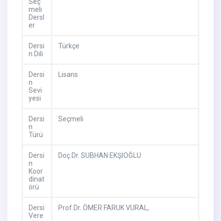
Seç
meli
Dersl
er
Dersi
Türkçe
n Dili
Dersi
Lisans
n
Sevi
yesi
Dersi
Seçmeli
n
Türü
Dersi
Doç.Dr. SUBHAN EKŞİOĞLU
n
Koor
dinat
örü
Dersi
Prof.Dr. ÖMER FARUK VURAL,
Vere