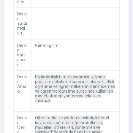
nler
Dersi
n
Yardı
mcıl
arı
Dersi
Genel Eğitim
n
Kate
goris
i
Dersi
Eğitimle ilgili temel kavramlar ışığında,
n
program geliştirme sürecini anlamak; etkili
Ama
öğrenme ve öğretim ilkelerini benimsemek
cı
ve öğrenme-öğretme sürecinde kullanılan
model, strateji, yöntem ve teknikleri
tanımak.
Dersi
Öğretim ilke ve yöntemleriyle ilgili temel
n
kavramlar; öğretim-öğrenme ilkeleri,
İçeri
modelleri, stratejileri, yöntemleri ve
ği
teknikleri; öğretimde hedef ve amaç