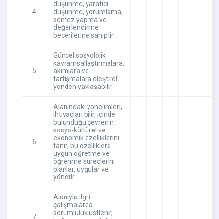
düşünme, yaratıcı
4
düşünme, yorumlama,
sentez yapma ve
değerlendirme
becerilerine sahiptir.
Güncel sosyolojik
kavramsallaştırmalara,
5
akımlara ve
tartışmalara eleştirel
yönden yaklaşabilir.
Alanındaki yönelimleri,
ihtiyaçları bilir, içinde
bulunduğu çevrenin
sosyo-kültürel ve
ekonomik özelliklerini
6
tanır; bu özelliklere
uygun öğretme ve
öğrenme süreçlerini
planlar, uygular ve
yönetir.
Alanıyla ilgili
çalışmalarda
sorumluluk üstlenir,
7