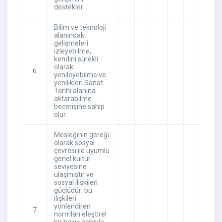
destekler.
Bilim ve teknoloji
alanındaki
gelişmeleri
izleyebilme,
kendini sürekli
olarak
6
yenileyebilme ve
yenilikleri Sanat
Tarihi alanına
aktarabilme
becerisine sahip
olur.
Mesleğinin gereği
olarak sosyal
çevresi ile uyumlu
genel kültür
seviyesine
ulaşmıştır ve
sosyal ilişkileri
güçlüdür; bu
ilişkileri
yönlendiren
7
normları eleştirel