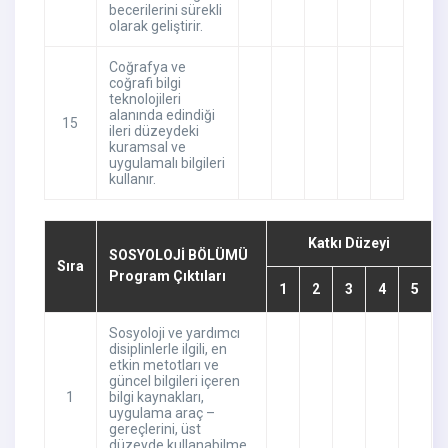
becerilerini sürekli
olarak geliştirir.
Coğrafya ve
coğrafi bilgi
teknolojileri
alanında edindiği
15
ileri düzeydeki
kuramsal ve
uygulamalı bilgileri
kullanır.
Katkı Düzeyi
SOSYOLOJİ BÖLÜMÜ
Sıra
Program Çıktıları
1
2
3
4
5
Sosyoloji ve yardımcı
disiplinlerle ilgili, en
etkin metotları ve
güncel bilgileri içeren
1
bilgi kaynakları,
uygulama araç –
gereçlerini, üst
düzeyde kullanabilme