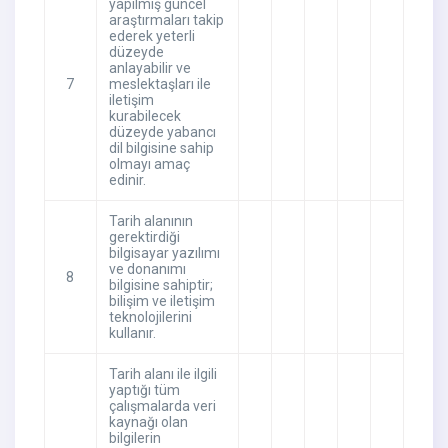
yapılmış güncel
araştırmaları takip
ederek yeterli
düzeyde
anlayabilir ve
7
meslektaşları ile
iletişim
kurabilecek
düzeyde yabancı
dil bilgisine sahip
olmayı amaç
edinir.
Tarih alanının
gerektirdiği
bilgisayar yazılımı
ve donanımı
8
bilgisine sahiptir;
bilişim ve iletişim
teknolojilerini
kullanır.
Tarih alanı ile ilgili
yaptığı tüm
çalışmalarda veri
kaynağı olan
bilgilerin