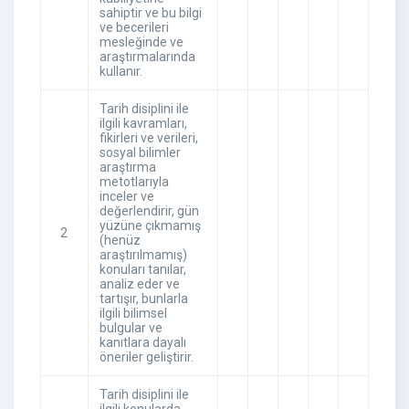
sahiptir ve bu bilgi
ve becerileri
mesleğinde ve
araştırmalarında
kullanır.
Tarih disiplini ile
ilgili kavramları,
fikirleri ve verileri,
sosyal bilimler
araştırma
metotlarıyla
inceler ve
değerlendirir, gün
yüzüne çıkmamış
2
(henüz
araştırılmamış)
konuları tanılar,
analiz eder ve
tartışır, bunlarla
ilgili bilimsel
bulgular ve
kanıtlara dayalı
öneriler geliştirir.
Tarih disiplini ile