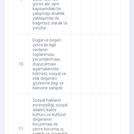
görev alır, aynı
kapsamdaki bir
çalışmayı analitik
yaklaşımlar ile
bağımsız olarak ta
yürütür.
Doğal ve beşeri
çevre ile ilgili
verilerin
toplanması,
yorumlanması,
10
duyurulması
aşamalarında
bilimsel, sosyal ve
etik değerleri
gözetme bilgi ve
bilincine sahiptir.
Sosyal hakların
evrenselliği, sosyal
adalet, kalite
kültürü ve kültürel
değerlerin
korunması ile
11
çevre koruma, iş
sağlığı ve güvenliği