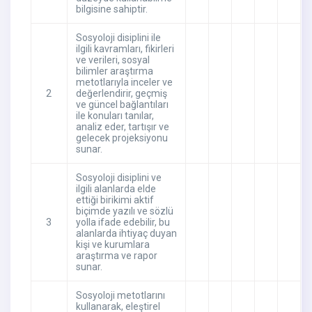
bilgisine sahiptir.
Sosyoloji disiplini ile
ilgili kavramları, fikirleri
ve verileri, sosyal
bilimler araştırma
metotlarıyla inceler ve
2
değerlendirir, geçmiş
ve güncel bağlantıları
ile konuları tanılar,
analiz eder, tartışır ve
gelecek projeksiyonu
sunar.
Sosyoloji disiplini ve
ilgili alanlarda elde
ettiği birikimi aktif
biçimde yazılı ve sözlü
3
yolla ifade edebilir, bu
alanlarda ihtiyaç duyan
kişi ve kurumlara
araştırma ve rapor
sunar.
Sosyoloji metotlarını
kullanarak, eleştirel