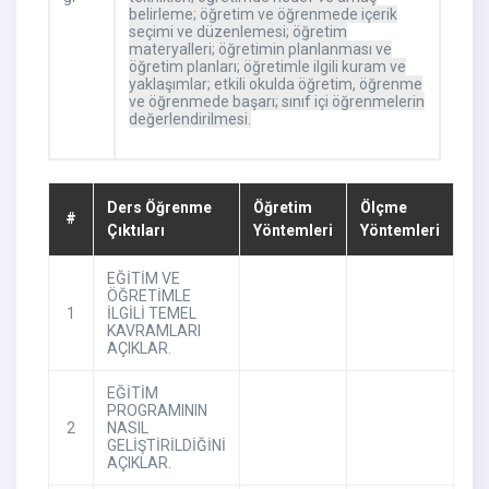
belirleme; öğretim ve öğrenmede içerik
seçimi ve düzenlemesi; öğretim
materyalleri; öğretimin planlanması ve
öğretim planları; öğretimle ilgili kuram ve
yaklaşımlar; etkili okulda öğretim, öğrenme
ve öğrenmede başarı; sınıf içi öğrenmelerin
değerlendirilmesi.
Ders Öğrenme
Öğretim
Ölçme
#
Çıktıları
Yöntemleri
Yöntemleri
EĞİTİM VE
ÖĞRETİMLE
1
İLGİLİ TEMEL
KAVRAMLARI
AÇIKLAR.
EĞİTİM
PROGRAMININ
2
NASIL
GELİŞTİRİLDİĞİNİ
AÇIKLAR.