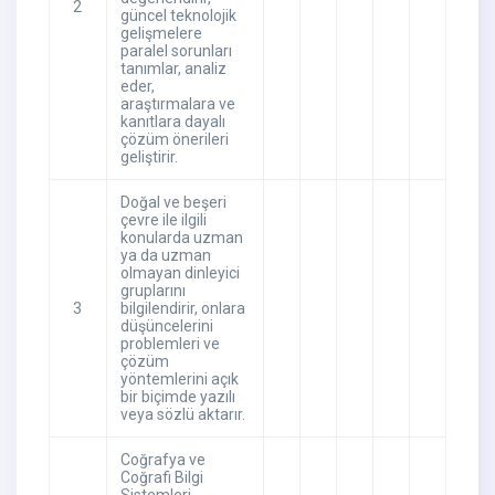
2
güncel teknolojik
gelişmelere
paralel sorunları
tanımlar, analiz
eder,
araştırmalara ve
kanıtlara dayalı
çözüm önerileri
geliştirir.
Doğal ve beşeri
çevre ile ilgili
konularda uzman
ya da uzman
olmayan dinleyici
gruplarını
3
bilgilendirir, onlara
düşüncelerini
problemleri ve
çözüm
yöntemlerini açık
bir biçimde yazılı
veya sözlü aktarır.
Coğrafya ve
Coğrafi Bilgi