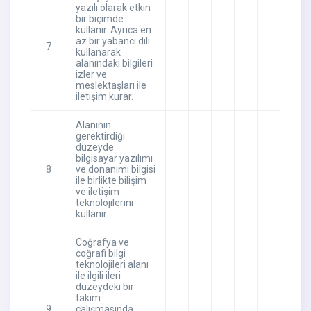
yazılı olarak etkin
bir biçimde
kullanır. Ayrıca en
az bir yabancı dili
7
kullanarak
alanındaki bilgileri
izler ve
meslektaşları ile
iletişim kurar.
Alanının
gerektirdiği
düzeyde
bilgisayar yazılımı
8
ve donanımı bilgisi
ile birlikte bilişim
ve iletişim
teknolojilerini
kullanır.
Coğrafya ve
coğrafi bilgi
teknolojileri alanı
ile ilgili ileri
düzeydeki bir
takım
9
çalışmasında