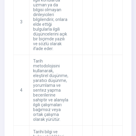
ilgili konularda
uzman ya da
bilgisi olmayan
dinleyicileri
bilgilendirir, onlara
3
elde ettiği
bulgularla ilgili
düşüncelerini açık
bir biçimde yazılı
ve sözlü olarak
ifade eder.
Tarih
metodolojisini
kullanarak,
eleştirel düşünme,
yaratıcı düşünme,
yorumlama ve
4
sentez yapma
becerilerine
sahiptir ve alanıyla
ilgili çalışmaları
bağımsız veya
ortak çalışma
olarak yürütür.
Tarihi bilgi ve