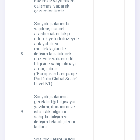
bağımsız veya takım
çalışması yaparak
çözümler üretir.
Sosyoloji alanında
yapılmış güncel
araştırmaları takip
ederek yeterli düzeyde
anlayabilir ve
meslektaşları ile
8
iletişim kurabilecek
düzeyde yabancı dil
bilgisine sahip olmayı
amaç edinir
(“European Language
Portfolio Global Scale”,
Level B1).
Sosyoloji alanının
gerektirdiği bilgisayar
yazılımı, donanımı ve
9
istatistik bilgisine
sahiptir; bilişim ve
iletişim teknolojilerini
kullanır.
Sosyoloji alanı ile ilgili