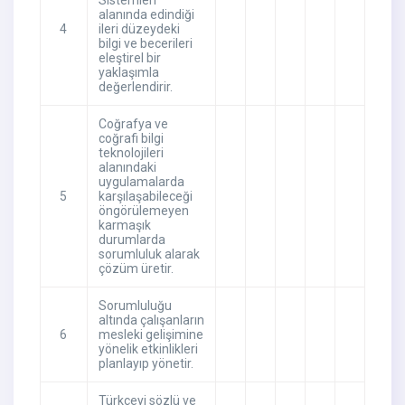
Sistemleri
alanında edindiği
4
ileri düzeydeki
bilgi ve becerileri
eleştirel bir
yaklaşımla
değerlendirir.
Coğrafya ve
coğrafi bilgi
teknolojileri
alanındaki
uygulamalarda
5
karşılaşabileceği
öngörülemeyen
karmaşık
durumlarda
sorumluluk alarak
çözüm üretir.
Sorumluluğu
altında çalışanların
6
mesleki gelişimine
yönelik etkinlikleri
planlayıp yönetir.
Türkçeyi sözlü ve