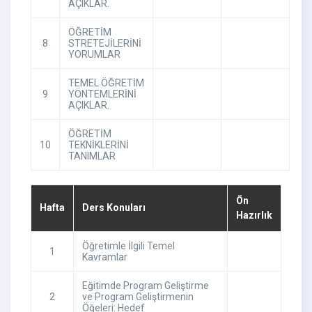
AÇIKLAR.
ÖĞRETİM
8
STRETEJİLERİNİ
YORUMLAR
TEMEL ÖĞRETİM
9
YÖNTEMLERİNİ
AÇIKLAR.
ÖĞRETİM
10
TEKNİKLERİNİ
TANIMLAR
Ön
Hafta
Ders Konuları
Hazırlık
Öğretimle İlgili Temel
1
Kavramlar
Eğitimde Program Geliştirme
2
ve Program Geliştirmenin
Öğeleri: Hedef