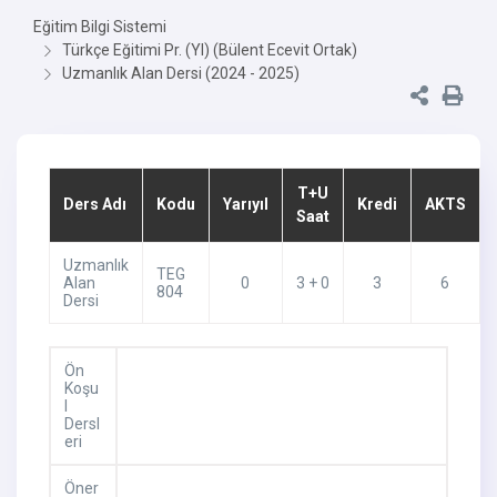
Eğitim Bilgi Sistemi
Türkçe Eğitimi Pr. (Yl) (Bülent Ecevit Ortak)
Uzmanlık Alan Dersi (2024 - 2025)
T+U
Ders Adı
Kodu
Yarıyıl
Kredi
AKTS
Saat
Uzmanlık
TEG
Alan
0
3 + 0
3
6
804
Dersi
Ön
Koşu
l
Dersl
eri
Öner