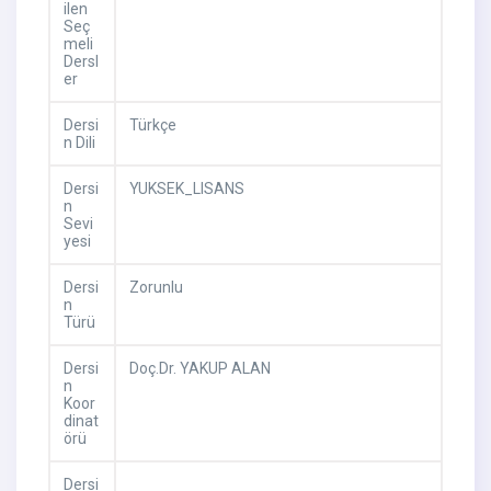
ilen
Seç
meli
Dersl
er
Dersi
Türkçe
n Dili
Dersi
YUKSEK_LISANS
n
Sevi
yesi
Dersi
Zorunlu
n
Türü
Dersi
Doç.Dr. YAKUP ALAN
n
Koor
dinat
örü
Dersi