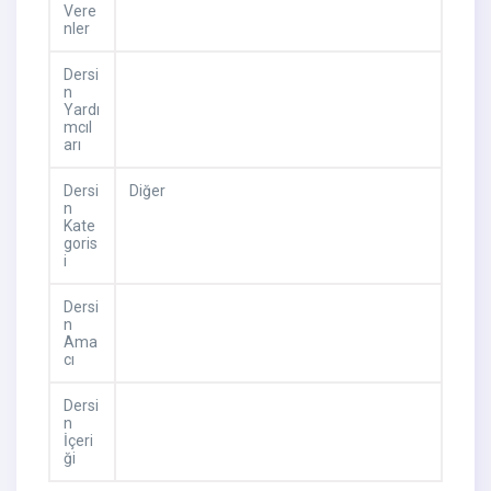
Vere
nler
Dersi
n
Yardı
mcıl
arı
Dersi
Diğer
n
Kate
goris
i
Dersi
n
Ama
cı
Dersi
n
İçeri
ği