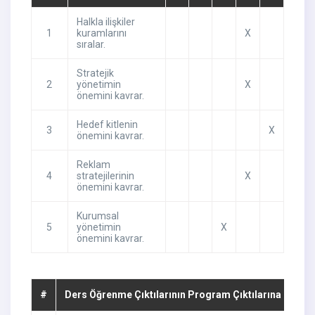
Halkla ilişkiler
1
kuramlarını
X
sıralar.
Stratejik
2
yönetimin
X
önemini kavrar.
Hedef kitlenin
3
X
önemini kavrar.
Reklam
4
stratejilerinin
X
önemini kavrar.
Kurumsal
5
yönetimin
X
önemini kavrar.
#
Ders Öğrenme Çıktılarının Program Çıktılarına Katkıs