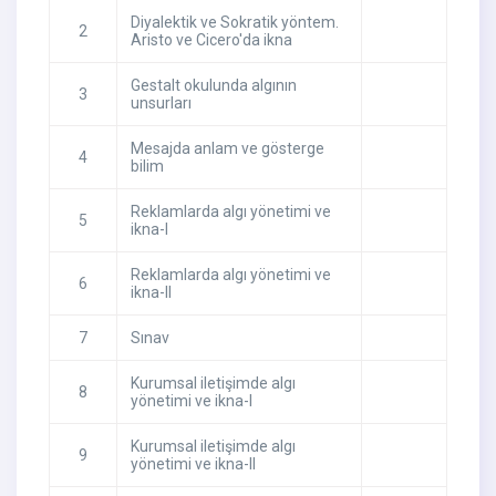
Diyalektik ve Sokratik yöntem.
2
Aristo ve Cicero'da ikna
Gestalt okulunda algının
3
unsurları
Mesajda anlam ve gösterge
4
bilim
Reklamlarda algı yönetimi ve
5
ikna-I
Reklamlarda algı yönetimi ve
6
ikna-II
7
Sınav
Kurumsal iletişimde algı
8
yönetimi ve ikna-I
Kurumsal iletişimde algı
9
yönetimi ve ikna-II