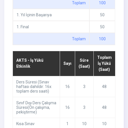
Toplam
100
1
.
Yıl İçinin Başarıya
50
1
.
Final
50
Toplam
100
Toplam
AKTS - İş Yükü
Süre
Sayı
İş Yükü
Etkinlik
(Saat)
(Saat)
Ders Süresi (Sınav
haftası dahildir: 16x
16
3
48
toplam ders saati)
Sınıf Dışı Ders Çalışma
Süresi(Ön çalışma,
16
3
48
pekiştirme)
Kısa Sınav
1
10
10