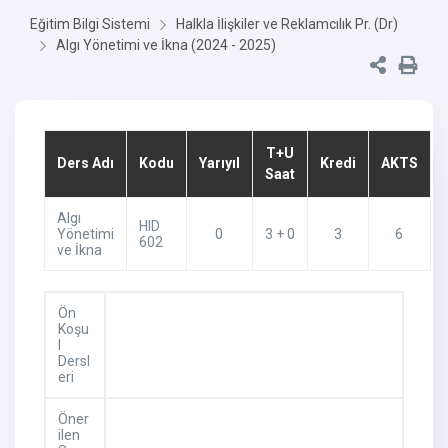
Eğitim Bilgi Sistemi
Halkla İlişkiler ve Reklamcılık Pr. (Dr)
Algı Yönetimi ve İkna (2024 - 2025)
T+U
Ders Adı
Kodu
Yarıyıl
Kredi
AKTS
Saat
Algı
HID
Yönetimi
0
3 + 0
3
6
602
ve İkna
Ön
Koşu
l
Dersl
eri
Öner
ilen