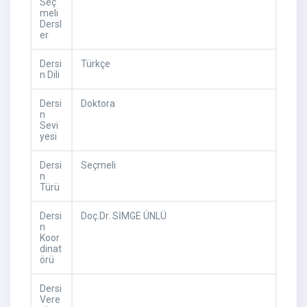
Seç
meli
Dersl
er
Dersi
Türkçe
n Dili
Dersi
Doktora
n
Sevi
yesi
Dersi
Seçmeli
n
Türü
Dersi
Doç.Dr. SİMGE ÜNLÜ
n
Koor
dinat
örü
Dersi
Vere