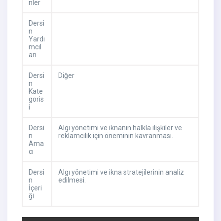
nler
Dersi
n
Yardı
mcıl
arı
Dersi
Diğer
n
Kate
goris
i
Dersi
Algı yönetimi ve iknanın halkla ilişkiler ve
n
reklamcılık için öneminin kavranması.
Ama
cı
Dersi
Algı yönetimi ve ikna stratejilerinin analiz
n
edilmesi.
İçeri
ği