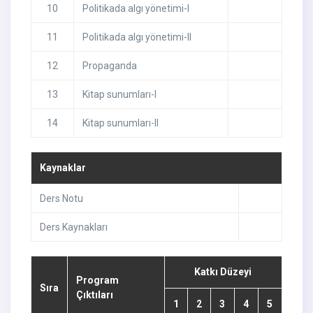
10
Politikada algı yönetimi-I
11
Politikada algı yönetimi-II
12
Propaganda
13
Kitap sunumları-I
14
Kitap sunumları-II
Kaynaklar
Ders Notu
Ders Kaynakları
Katkı Düzeyi
Program
Sıra
Çıktıları
1
2
3
4
5