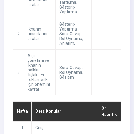
unsurlarını
Tartışma
,
sıralar
Gösterip
Yaptırma
,
Gösterip
İknanın
Yaptırma
,
2
unsurlarını
Soru-Cevap
,
sıralar
Rol Oynama
,
Anlatım
,
Algı
yönetimi ve
iknanın
Soru-Cevap
,
halkla
3
Rol Oynama
,
ilişkiler ve
Gözlem
,
reklamcılık
için önemini
kavrar
Ön
Hafta
Ders Konuları
Hazırlık
1
Giriş