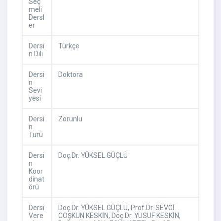
Seç
meli
Dersl
er
Dersi
Türkçe
n Dili
Dersi
Doktora
n
Sevi
yesi
Dersi
Zorunlu
n
Türü
Dersi
Doç.Dr. YÜKSEL GÜÇLÜ
n
Koor
dinat
örü
Dersi
Doç.Dr. YÜKSEL GÜÇLÜ,
Prof.Dr. SEVGİ
Vere
COŞKUN KESKİN,
Doç.Dr. YUSUF KESKİN,