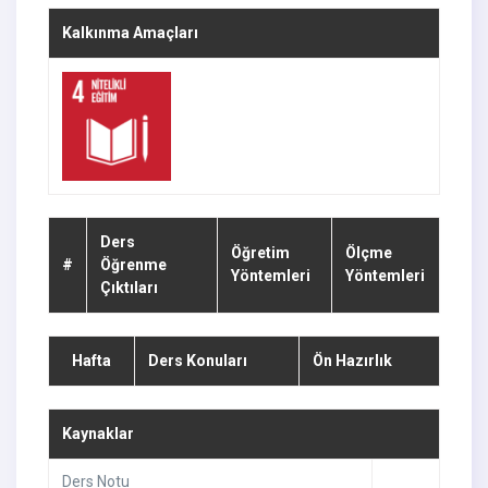
Kalkınma Amaçları
Ders
Öğretim
Ölçme
#
Öğrenme
Yöntemleri
Yöntemleri
Çıktıları
Hafta
Ders Konuları
Ön Hazırlık
Kaynaklar
Ders Notu