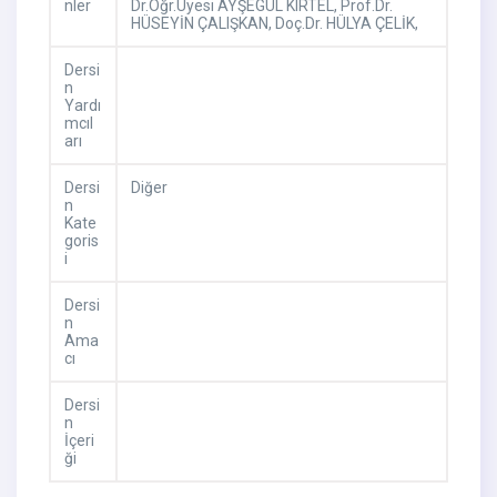
nler
Dr.Öğr.Üyesi AYŞEGÜL KIRTEL,
Prof.Dr.
HÜSEYİN ÇALIŞKAN,
Doç.Dr. HÜLYA ÇELİK,
Dersi
n
Yardı
mcıl
arı
Dersi
Diğer
n
Kate
goris
i
Dersi
n
Ama
cı
Dersi
n
İçeri
ği