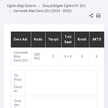
Eğitim Bilgi Sistemi
Sosyal Bilgiler Eğitimi Pr. (Dr)
Uzmanlık Alan Dersi (Dr) (2024 - 2025)
T+U
Ders Adı
Kodu
Yarıyıl
Kredi
AKTS
Saat
Uzmanlık
SBE
Alan
2
4 + 0
4
6
902
Dersi (Dr)
Ön
Koşu
l
Dersl
eri
Öner
ilen