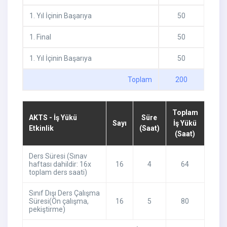
1
.
Yıl İçinin Başarıya
50
1
.
Final
50
1
.
Yıl İçinin Başarıya
50
Toplam
200
Toplam
AKTS - İş Yükü
Süre
Sayı
İş Yükü
Etkinlik
(Saat)
(Saat)
Ders Süresi (Sınav
haftası dahildir: 16x
16
4
64
toplam ders saati)
Sınıf Dışı Ders Çalışma
Süresi(Ön çalışma,
16
5
80
pekiştirme)