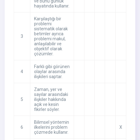
ve bunu günlük
hayatında kullanır.
Karşılaştığı bir
problemi
sistematik olarak
betimler ayrıca
3
problemi makul,
anlaşılabilir ve
objektif olarak
çözümler.
Farklı gibi görünen
4
olaylar arasında
ilişkileri saptar.
Zaman, yer ve
sayılar arasındaki
5
ilişkiler hakkında
açık ve kesin
fikirler söyler.
Bilimsel yöntemin
6
ilkelerini problem
X
çözmede kullanır.