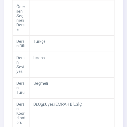
Öner
ilen
Seç
meli
Dersl
er
Dersi
Türkçe
n Dili
Dersi
Lisans
n
Sevi
yesi
Dersi
Seçmeli
n
Türü
Dersi
Dr.Öğr.Üyesi EMRAH BİLGİÇ
n
Koor
dinat
örü