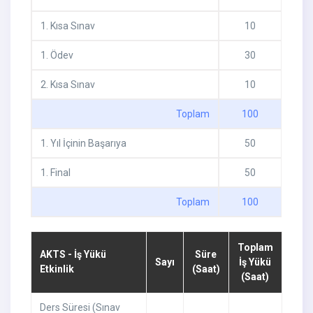
1
.
Kısa Sınav
10
1
.
Ödev
30
2
.
Kısa Sınav
10
Toplam
100
1
.
Yıl İçinin Başarıya
50
1
.
Final
50
Toplam
100
Toplam
AKTS - İş Yükü
Süre
Sayı
İş Yükü
Etkinlik
(Saat)
(Saat)
Ders Süresi (Sınav