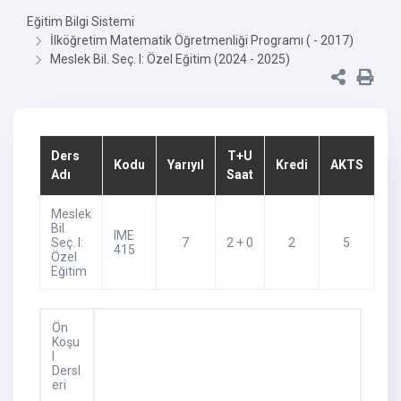
Eğitim Bilgi Sistemi
İlköğretim Matematik Öğretmenliği Programı ( - 2017)
Meslek Bil. Seç. I: Özel Eğitim (2024 - 2025)
Ders
T+U
Kodu
Yarıyıl
Kredi
AKTS
Adı
Saat
Meslek
Bil.
IME
Seç. I:
7
2 + 0
2
5
415
Özel
Eğitim
Ön
Koşu
l
Dersl
eri