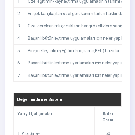
1
Özel eğitimin/kaynaştırma uygulamasının tanımı ve ve ta
2
En çok karşılaşılan özel gereksinim türleri hakkında bilgi ve
3
Özel gereksinimli çocukların hangi özelliklere sahip olduğ
4
Başarılı bütünleştirme uygulamaları için neler yapılması ge
5
Bireyselleştirilmiş Eğitim Programı (BEP) hazırlar.
6
Başarılı bütünleştirme uyarlamaları için neler yapılması g
7
Başarılı bütünleştirme uyarlamaları için neler yapılması g
Değerlendirme Sistemi
Yarıyıl Çalışmaları
Katkı
Oranı
1
.
Ara Sınav
50