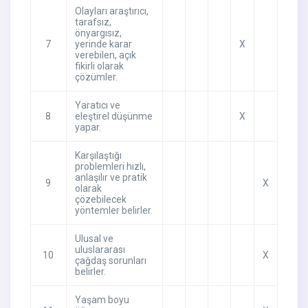
Olayları araştırıcı,
tarafsız,
önyargısız,
7
yerinde karar
X
verebilen, açık
fikirli olarak
çözümler.
Yaratıcı ve
8
eleştirel düşünme
X
yapar.
Karşılaştığı
problemleri hızlı,
anlaşılır ve pratik
9
X
olarak
çözebilecek
yöntemler belirler.
Ulusal ve
uluslararası
10
X
çağdaş sorunları
belirler.
Yaşam boyu