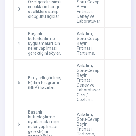
Özel gereksinimli
Soru-Cevap
,
çocukların hangi
Beyin
3
özelliklere sahip
Fırtınası
,
olduğunu açıklar.
Deney ve
Laboratuvar
,
Başarılı
Anlatım
,
bütünleştirme
Soru-Cevap
,
4
uygulamaları için
Beyin
neler yapılması
Fırtınası
,
gerektiğini söyler.
Tartışma
,
Anlatım
,
Soru-Cevap
,
Beyin
Bireyselleştirilmiş
Fırtınası
,
5
Eğitim Programı
Deney ve
(BEP) hazırlar.
Laboratuvar
,
Gezi /
Gözlem
,
Başarılı
Anlatım
,
bütünleştirme
Soru-Cevap
,
uyarlamaları için
6
Beyin
neler yapılması
Fırtınası
,
gerektiğini
Tartışma
,