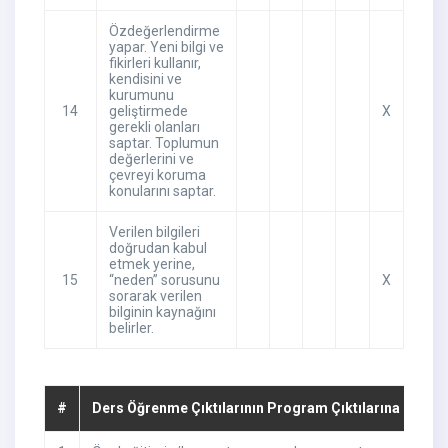
Özdeğerlendirme
yapar. Yeni bilgi ve
fikirleri kullanır,
kendisini ve
kurumunu
14
geliştirmede
X
gerekli olanları
saptar. Toplumun
değerlerini ve
çevreyi koruma
konularını saptar.
Verilen bilgileri
doğrudan kabul
etmek yerine,
15
“neden” sorusunu
X
sorarak verilen
bilginin kaynağını
belirler.
#
Ders Öğrenme Çıktılarının Program Çıktılarına Katkıs