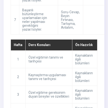
yazar/söyler.
Başarılı
Soru-Cevap
,
bütünleştirme
Beyin
uyarlamaları için
7
Fırtınası
,
neler yapılması
Tartışma
,
gerektiğini
Anlatım
,
yazar/söyler.
Hafta
Ders Konuları
Ön Hazırlık
Kaynakların
Özel eğitimin tanımı ve
1
ilgili
tarihçesi
bölümleri
Kaynakların
Kaynaştırma uygulaması
2
ilgili
tanımı ve tarihçesi
bölümleri
Kaynakların
Özel eğitime gereksinim
3
ilgili
duyan bireyler ve özellikleri
bölümleri