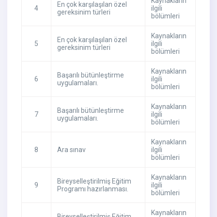
Kaynakların
En çok karşılaşılan özel
4
ilgili
gereksinim türleri
bölümleri
Kaynakların
En çok karşılaşılan özel
5
ilgili
gereksinim türleri
bölümleri
Kaynakların
Başarılı bütünleştirme
6
ilgili
uygulamaları.
bölümleri
Kaynakların
Başarılı bütünleştirme
7
ilgili
uygulamaları.
bölümleri
Kaynakların
8
Ara sınav
ilgili
bölümleri
Kaynakların
Bireyselleştirilmiş Eğitim
9
ilgili
Programı hazırlanması.
bölümleri
Kaynakların
Bireyselleştirilmiş Eğitim