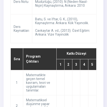
Ders Notu
Müdürlüğü, (2010). N (Neden-Nasıl-
Niçin) Kaynaştırma, Ankara: 2010
Batu, S. ve İftar, G. K., (2010),
Kaynaştırma: Ankara: Kök Yayıncılık.
Ders
Kaynakları
Cavkaytar A. vd., (2013). Özel Eğitim:
Ankara: Vize Yayıncılık
Katkı Düzeyi
Program
Sıra
Çıktıları
1
2
3
4
5
Matematikte
geçen temel
1
kavram, teori ve
uygulamaları
tanımlar.
Matematiksel
düşünme yapar
2