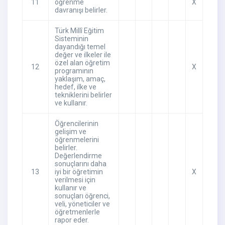
11
öğrenme
X
davranışı belirler.
Türk Millî Eğitim
Sisteminin
dayandığı temel
değer ve ilkeler ile
özel alan öğretim
12
X
programının
yaklaşım, amaç,
hedef, ilke ve
tekniklerini belirler
ve kullanır.
Öğrencilerinin
gelişim ve
öğrenmelerini
belirler.
Değerlendirme
sonuçlarını daha
13
iyi bir öğretimin
X
verilmesi için
kullanır ve
sonuçları öğrenci,
veli, yöneticiler ve
öğretmenlerle
rapor eder.