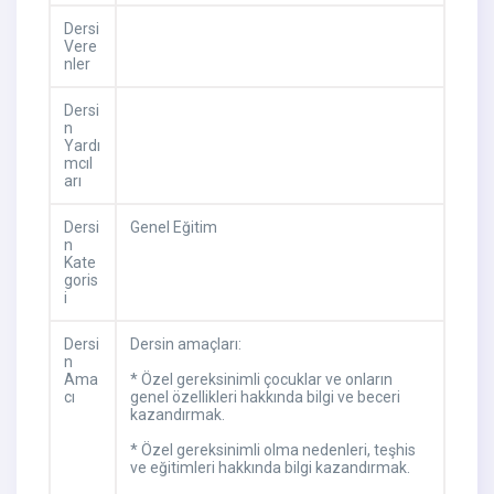
Dersi
Vere
nler
Dersi
n
Yardı
mcıl
arı
Dersi
Genel Eğitim
n
Kate
goris
i
Dersi
Dersin amaçları:
n
Ama
* Özel gereksinimli çocuklar ve onların
cı
genel özellikleri hakkında bilgi ve beceri
kazandırmak.
* Özel gereksinimli olma nedenleri, teşhis
ve eğitimleri hakkında bilgi kazandırmak.