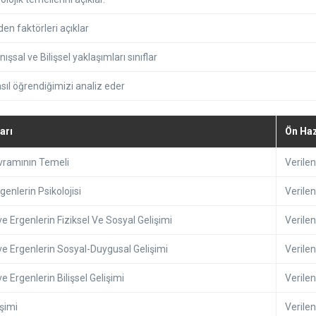
n faktörleri açıklar
sal ve Bilişsel yaklaşımları sınıflar
ıl öğrendiğimizi analiz eder
arı
Ön Haz
avramının Temeli
Verilen
enlerin Psikolojisi
Verilen
ve Ergenlerin Fiziksel Ve Sosyal Gelişimi
Verilen
ve Ergenlerin Sosyal-Duygusal Gelişimi
Verilen
e Ergenlerin Bilişsel Gelişimi
Verilen
işimi
Verilen