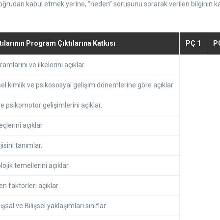
 doğrudan kabul etmek yerine, “neden” sorusunu sorarak verilen bilginin kay
larının Program Çıktılarına Katkısı
PÇ 1
P
mlarını ve ilkelerini açıklar.
insel kimlik ve psikososyal gelişim dönemlerine göre açıklar
ve psikomotor gelişimlerini açıklar.
çlerini açıklar
isini tanımlar.
jik temellerini açıklar.
 faktörleri açıklar
al ve Bilişsel yaklaşımları sınıflar