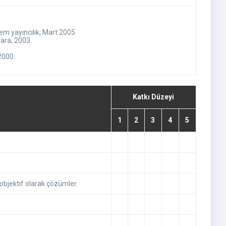
em yayıncılık, Mart 2005
kara, 2003.
2000.
Katkı Düzeyi
1
2
3
4
5
 objektif olarak çözümler.