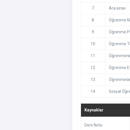
7
Ara sınav
8
Öğrenme N
9
Öğrenme Psi
10
Öğrenme Te
11
Öğrenmenin 
12
Öğrenme Et
13
Öğrenmede 
14
Sosyal Öğre
Kaynaklar
Ders Notu