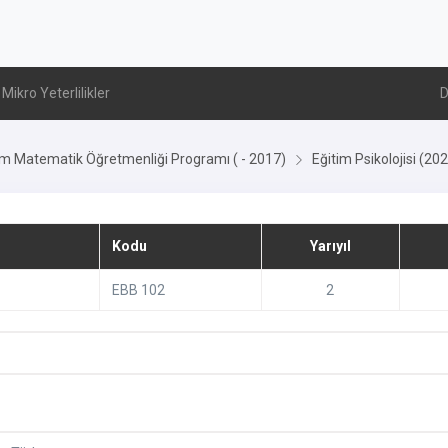
Mikro Yeterlilikler
D
im Matematik Öğretmenliği Programı ( - 2017)
Eğitim Psikolojisi (20
Kodu
Yarıyıl
EBB 102
2