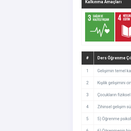
Kalkınma Amaçları
#
Ders Öğrenme Çık
1
Gelişimin temel kav
2
Kişilik gelişimini 
3
Çocukların fiziksel
4
Zihinsel gelişim sü
5
5) Öğrenme psikolo
6
6) Öğrenmenin biyol