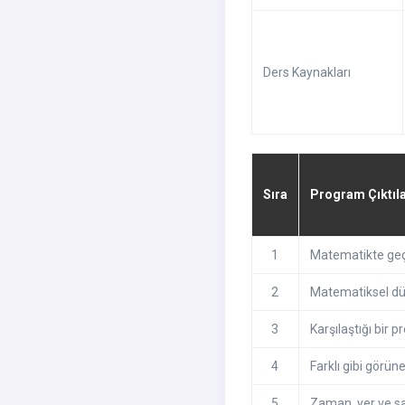
Ders Kaynakları
Sıra
Program Çıktıla
1
Matematikte geçe
2
Matematiksel dü
3
Karşılaştığı bir 
4
Farklı gibi görüne
5
Zaman, yer ve sayı