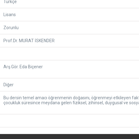
Türkçe
Lisans
Zorunlu
Prof.Dr. MURAT İSKENDER
Arş.Gör. Eda Biçener
Diğer
Bu dersin temel amacı öğrenmenin doğasını, öğrenmeyi etkileyen faktör
çocukluk süresince meydana gelen fiziksel, zihinsel, duygusal ve sosya