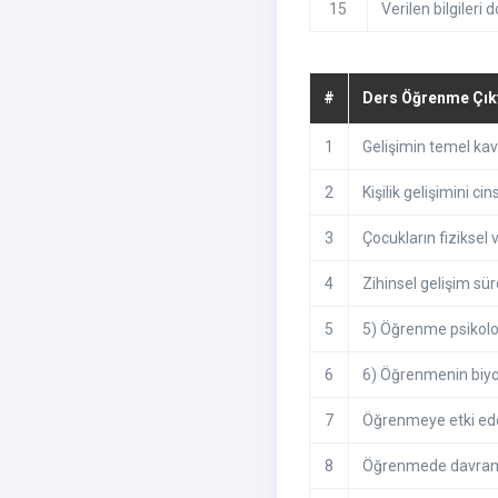
15
Verilen bilgileri
#
Ders Öğrenme Çıktı
1
Gelişimin temel kavra
2
Kişilik gelişimini c
3
Çocukların fiziksel 
4
Zihinsel gelişim süre
5
5) Öğrenme psikoloj
6
6) Öğrenmenin biyolo
7
Öğrenmeye etki eden
8
Öğrenmede davranışs