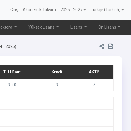
Giriş
Akademik Takvim
2026 - 2027
Türkçe (Turkish)
oktora
Yüksek Lisans
Lisans
Ön Lisans
24 - 2025)
T+U Saat
Kredi
AKTS
3 + 0
3
5