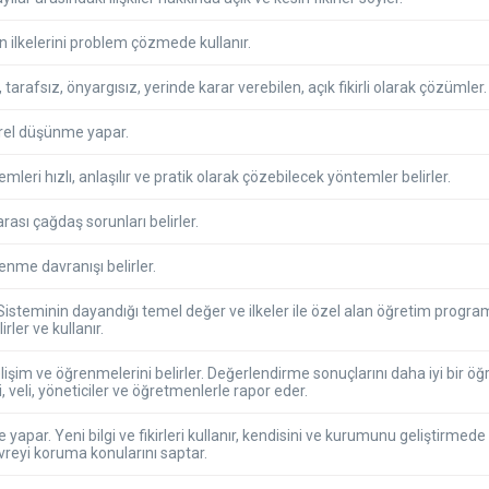
n ilkelerini problem çözmede kullanır.
ı, tarafsız, önyargısız, yerinde karar verebilen, açık fikirli olarak çözümler.
tirel düşünme yapar.
emleri hızlı, anlaşılır ve pratik olarak çözebilecek yöntemler belirler.
arası çağdaş sorunları belirler.
me davranışı belirler.
 Sisteminin dayandığı temel değer ve ilkeler ile özel alan öğretim progra
irler ve kullanır.
lişim ve öğrenmelerini belirler. Değerlendirme sonuçlarını daha iyi bir öğr
, veli, yöneticiler ve öğretmenlerle rapor eder.
apar. Yeni bilgi ve fikirleri kullanır, kendisini ve kurumunu geliştirmede
vreyi koruma konularını saptar.