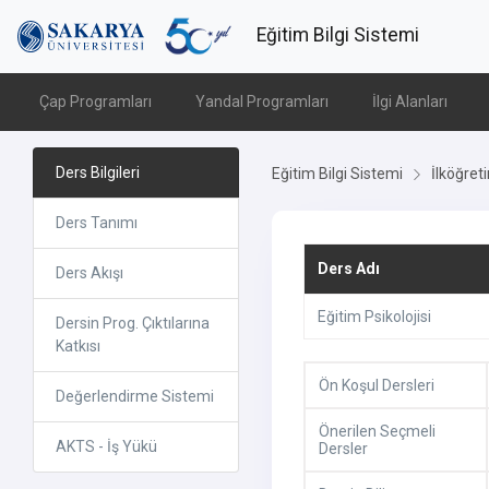
Eğitim Bilgi Sistemi
Çap Programları
Yandal Programları
İlgi Alanları
Ders Bilgileri
Eğitim Bilgi Sistemi
İlköğret
Ders Tanımı
Ders Adı
Ders Akışı
Eğitim Psikolojisi
Dersin Prog. Çıktılarına
Katkısı
Ön Koşul Dersleri
Değerlendirme Sistemi
Önerilen Seçmeli
AKTS - İş Yükü
Dersler