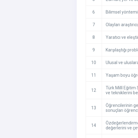
6
Bilimsel yöntemi
7
Olayları araştırıc
8
Yaratıcı ve eleş
9
Karşılaştığı probl
10
Ulusal ve uluslar
11
Yaşam boyu öğren
Türk Millî Eğitim
12
ve tekniklerini bel
Öğrencilerinin ge
13
sonuçları öğrenci
Özdeğerlendirme y
14
değerlerini ve çe