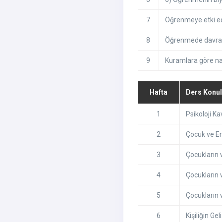
7
Öğrenmeye etki ede
8
Öğrenmede davranış
9
Kuramlara göre nas
Hafta
Ders Konul
1
Psikoloji K
2
Çocuk ve Erg
3
Çocukların 
4
Çocukların 
5
Çocukların v
6
Kişiliğin Gel