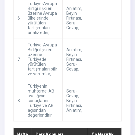
Türkiye-Avrupa
Birliği ilişkileri
Anlatım
,
üzerine Avrupa
Beyin
6
ülkelerinde
Fırtınası
,
yürütülen
Soru-
tartışmaları
Cevap
,
analiz eder,
Türkiye-Avrupa
Birliği ilişkileri
Anlatım
,
üzerine
Beyin
7
Türkiyede
Fırtınası
,
yürütülen
Soru-
tartışmaları bilir
Cevap
,
ve yorumlar,
Türkiyenin
muhtemel AB
Soru-
üyeliğinin
Cevap
,
8
sonuçlarını
Beyin
Türkiye ve AB
Fırtınası
,
açısından
Anlatım
,
değerlendirir
Hafta
Ders Konuları
Ön Hazırlık