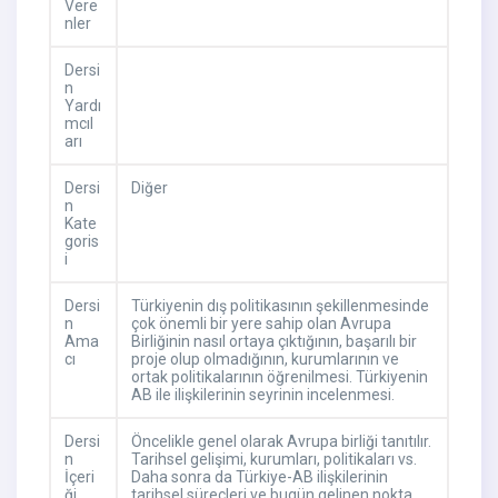
Vere
nler
Dersi
n
Yardı
mcıl
arı
Dersi
Diğer
n
Kate
goris
i
Dersi
Türkiyenin dış politikasının şekillenmesinde
n
çok önemli bir yere sahip olan Avrupa
Ama
Birliğinin nasıl ortaya çıktığının, başarılı bir
cı
proje olup olmadığının, kurumlarının ve
ortak politikalarının öğrenilmesi. Türkiyenin
AB ile ilişkilerinin seyrinin incelenmesi.
Dersi
Öncelikle genel olarak Avrupa birliği tanıtılır.
n
Tarihsel gelişimi, kurumları, politikaları vs.
İçeri
Daha sonra da Türkiye-AB ilişkilerinin
ği
tarihsel süreçleri ve bugün gelinen nokta