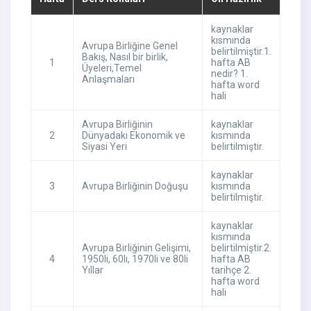
kaynaklar
kısmında
Avrupa Birliğine Genel
belirtilmiştir.1.
Bakış, Nasıl bir birlik,
1
hafta AB
Üyeleri,Temel
nedir? 1.
Anlaşmaları
hafta word
hali
Avrupa Birliğinin
kaynaklar
2
Dünyadaki Ekonomik ve
kısmında
Siyasi Yeri
belirtilmiştir.
kaynaklar
3
Avrupa Birliğinin Doğuşu
kısmında
belirtilmiştir.
kaynaklar
kısmında
Avrupa Birliğinin Gelişimi,
belirtilmiştir.2.
4
1950li, 60lı, 1970li ve 80li
hafta AB
Yıllar
tarihçe 2.
hafta word
hali