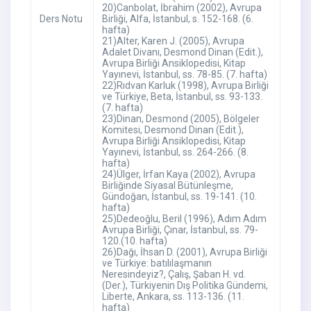
20)Canbolat, İbrahim (2002), Avrupa
Ders Notu
Birliği, Alfa, İstanbul, s. 152-168. (6.
hafta)
21)Alter, Karen J. (2005), Avrupa
Adalet Divanı, Desmond Dinan (Edit.),
Avrupa Birliği Ansiklopedisi, Kitap
Yayınevi, İstanbul, ss. 78-85. (7. hafta)
22)Rıdvan Karluk (1998), Avrupa Birliği
ve Türkiye, Beta, İstanbul, ss. 93-133.
(7. hafta)
23)Dinan, Desmond (2005), Bölgeler
Komitesi, Desmond Dinan (Edit.),
Avrupa Birliği Ansiklopedisi, Kitap
Yayınevi, İstanbul, ss. 264-266. (8.
hafta)
24)Ülger, İrfan Kaya (2002), Avrupa
Birliğinde Siyasal Bütünleşme,
Gündoğan, İstanbul, ss. 19-141. (10.
hafta)
25)Dedeoğlu, Beril (1996), Adım Adım
Avrupa Birliği, Çınar, İstanbul, ss. 79-
120.(10. hafta)
26)Dağı, İhsan D. (2001), Avrupa Birliği
ve Türkiye: batılılaşmanın
Neresindeyiz?, Çalış, Şaban H. vd.
(Der.), Türkiyenin Dış Politika Gündemi,
Liberte, Ankara, ss. 113-136. (11.
hafta)