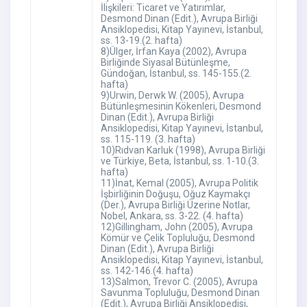
İlişkileri: Ticaret ve Yatırımlar,
Desmond Dinan (Edit.), Avrupa Birliği
Ansiklopedisi, Kitap Yayınevi, İstanbul,
ss. 13-19.(2. hafta)
8)Ülger, İrfan Kaya (2002), Avrupa
Birliğinde Siyasal Bütünleşme,
Gündoğan, İstanbul, ss. 145-155.(2.
hafta)
9)Urwin, Derwk W. (2005), Avrupa
Bütünleşmesinin Kökenleri, Desmond
Dinan (Edit.), Avrupa Birliği
Ansiklopedisi, Kitap Yayınevi, İstanbul,
ss. 115-119. (3. hafta)
10)Rıdvan Karluk (1998), Avrupa Birliği
ve Türkiye, Beta, İstanbul, ss. 1-10.(3.
hafta)
11)İnat, Kemal (2005), Avrupa Politik
İşbirliğinin Doğuşu, Oğuz Kaymakçı
(Der.), Avrupa Birliği Üzerine Notlar,
Nobel, Ankara, ss. 3-22. (4. hafta)
12)Gillingham, John (2005), Avrupa
Kömür ve Çelik Topluluğu, Desmond
Dinan (Edit.), Avrupa Birliği
Ansiklopedisi, Kitap Yayınevi, İstanbul,
ss. 142-146.(4. hafta)
13)Salmon, Trevor C. (2005), Avrupa
Savunma Topluluğu, Desmond Dinan
(Edit.), Avrupa Birliği Ansiklopedisi,