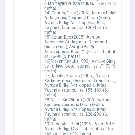
Kitap Yayınevi, İstanbul, ss. 176-179.(4.
hafta)
14) Church, Clive (2005), Avrupa Birliği
Antlaşması, Desmond Dinan (Edit.),
Avrupa Birliği Ansiklopedisi, Kitap
Yayınevi, İstanbul, ss. 106-112. (5.
hafta)
15)Öztan, Ece (2005), Avrupa
Anayasası Antlaşması, Desmond
Dinan (Edit.), Avrupa Birliği
Ansiklopedisi, Kitap Yayınevi, İstanbul,
ss. 86-96 (5. hafta)
16)Rıdvan Karluk (1998), Avrupa Birliği
ve Türkiye, Beta, İstanbul, ss. 71-93.(5.
hafta)
17)Jacobs, Francis (2005), Avrupa
Parlamentosu, Desmond Dinan (Edit.),
Avrupa Birliği Ansiklopedisi, Kitap
Yayınevi, İstanbul, ss. 155-169. (6.
hafta)
18)Nicoll, Sir William (2005), Bakanlar
Konseyi, Desmond Dinan (Edit.),
Avrupa Birliği Ansiklopedisi, Kitap
Yayınevi, İstanbul, ss. 228-236. (6.
hafta)
19)Dedeoğlu, Beril (1996), Adım Adım
Avrupa Birliği, Çınar, İstanbul, ss. 155-
164 ve 166-172.(6. hafta)