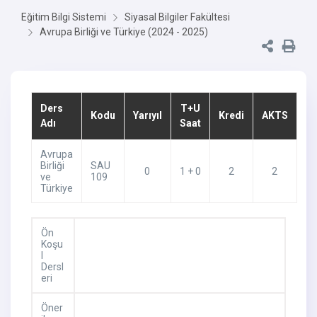
Eğitim Bilgi Sistemi
Siyasal Bilgiler Fakültesi
Avrupa Birliği ve Türkiye (2024 - 2025)
Ders
T+U
Kodu
Yarıyıl
Kredi
AKTS
Adı
Saat
Avrupa
Birliği
SAU
0
1 + 0
2
2
ve
109
Türkiye
Ön
Koşu
l
Dersl
eri
Öner