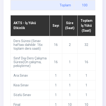
Toplam
100
Toplam
AKTS - İş Yükü
Süre
Sayı
İş Yükü
Etkinlik
(Saat)
(Saat)
Ders Süresi (Sınav
haftası dahildir: 16x
16
2
32
toplam ders saati)
Sınıf Dışı Ders Çalışma
Süresi(Ön çalışma,
16
1
16
pekiştirme)
Ara Sınav
1
1
1
Kısa Sınav
1
1
1
Sözlü Sınav
1
1
1
Final
1
10
10