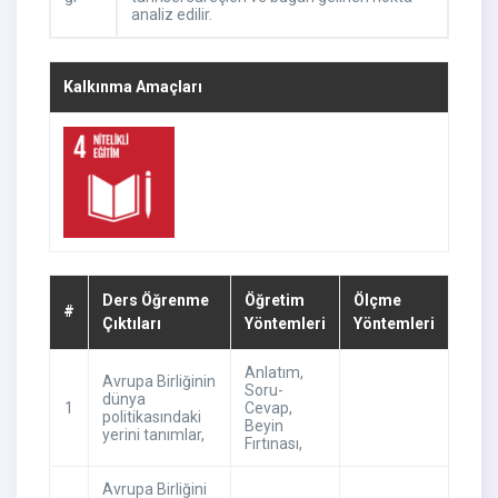
analiz edilir.
Kalkınma Amaçları
Ders Öğrenme
Öğretim
Ölçme
#
Çıktıları
Yöntemleri
Yöntemleri
Anlatım
,
Avrupa Birliğinin
Soru-
dünya
1
Cevap
,
politikasındaki
Beyin
yerini tanımlar,
Fırtınası
,
Avrupa Birliğini