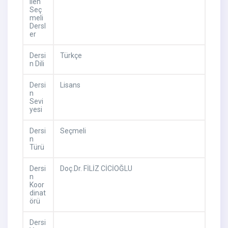
ilen
Seç
meli
Dersl
er
Dersi
Türkçe
n Dili
Dersi
Lisans
n
Sevi
yesi
Dersi
Seçmeli
n
Türü
Dersi
Doç.Dr. FİLİZ CİCİOĞLU
n
Koor
dinat
örü
Dersi