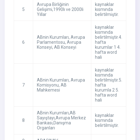
Avrupa Birliğinin
kaynaklar
5
Gelişimi,1990lı ve 2000li
kısmında
Yıllar
belirtilmiştir.
kaynaklar
kısmında
ABnin Kurumları, Avrupa
belirtilmiştir.4.
6
Parlamentosu, Avrupa
hafta
Konseyi, AB Konseyi
kurumlar 1 4.
hafta word
hali
kaynaklar
kısmında
ABnin Kurumları, Avrupa
belirtilmiştir.5.
7
Komisyonu, AB
hafta
Mahkemesi
kurumla 2 5.
hafta word
hali
ABnin Kurumları,AB
kaynaklar
Sayıştayı,Avrupa Merkez
8
kısmında
Bankası,Danışma
belirtilmiştir.
Organları