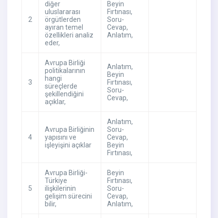
diğer
Beyin
uluslararası
Fırtınası
,
2
örgütlerden
Soru-
ayıran temel
Cevap
,
özellikleri analiz
Anlatım
,
eder,
Avrupa Birliği
Anlatım
,
politikalarının
Beyin
hangi
3
Fırtınası
,
süreçlerde
Soru-
şekillendiğini
Cevap
,
açıklar,
Anlatım
,
Avrupa Birliğinin
Soru-
4
yapısını ve
Cevap
,
işleyişini açıklar
Beyin
Fırtınası
,
Avrupa Birliği-
Beyin
Türkiye
Fırtınası
,
5
ilişkilerinin
Soru-
gelişim sürecini
Cevap
,
bilir,
Anlatım
,