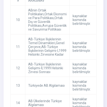
9
ARASINAV
ABnin Ortak
Politikaları,Ortak Ekonomi
kaynaklar
ve Para Politikası,Ortak
10
kısmında
Dış ve Güvenlik
belirtilmiştir.
Politikası,Avrupa Güvenlik
ve Savunma Politikası
AB-Türkiye İlişkilerinin
Temel Dinamikleri,Genel
kaynaklar
11
Çerçeve,AB-Türkiye
kısmında
İlişkilerinin Gelişimi-I,1999
belirtilmiştir.
Helsinki Zirvesine Kadar
AB-Türkiye İlişkilerinin
kaynaklar
12
Gelişimi-II,1999 Helsinki
kısmında
Zirvesi Sonrası
belirtilmiştir.
kaynaklar
13
Türkiyede AB Algılaması
kısmında
belirtilmiştir.
kaynaklar
AB Ülkelerinde Türkiye
14
kısmında
Algılaması
belirtilmiştir.