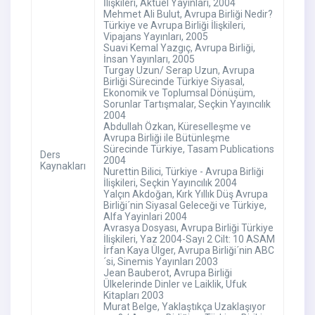
İlişkileri, Aktüel Yayınları, 2004
Mehmet Ali Bulut, Avrupa Birliği Nedir?
Türkiye ve Avrupa Birliği İlişkileri,
Vipajans Yayınları, 2005
Suavi Kemal Yazgıç, Avrupa Birliği,
İnsan Yayınları, 2005
Turgay Uzun/ Serap Uzun, Avrupa
Birliği Sürecinde Türkiye Siyasal,
Ekonomik ve Toplumsal Dönüşüm,
Sorunlar Tartışmalar, Seçkin Yayıncılık
2004
Abdullah Özkan, Küreselleşme ve
Avrupa Birliği ile Bütünleşme
Sürecinde Türkiye, Tasam Publications
Ders
2004
Kaynakları
Nurettin Bilici, Türkiye - Avrupa Birliği
İlişkileri, Seçkin Yayıncılık 2004
Yalçın Akdoğan, Kırk Yıllık Düş Avrupa
Birliği´nin Siyasal Geleceği ve Türkiye,
Alfa Yayinlari 2004
Avrasya Dosyası, Avrupa Birliği Türkiye
İlişkileri, Yaz 2004-Sayı 2 Cilt: 10 ASAM
İrfan Kaya Ülger, Avrupa Birliği´nin ABC
´si, Sinemis Yayınları 2003
Jean Bauberot, Avrupa Birliği
Ülkelerinde Dinler ve Laiklik, Ufuk
Kitapları 2003
Murat Belge, Yaklaştıkça Uzaklaşıyor