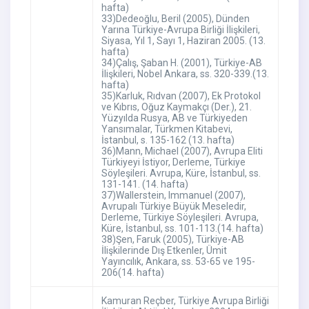
hafta)
33)Dedeoğlu, Beril (2005), Dünden
Yarına Türkiye-Avrupa Birliği İlişkileri,
Siyasa, Yıl 1, Sayı 1, Haziran 2005. (13.
hafta)
34)Çalış, Şaban H. (2001), Türkiye-AB
İlişkileri, Nobel Ankara, ss. 320-339.(13.
hafta)
35)Karluk, Rıdvan (2007), Ek Protokol
ve Kıbrıs, Oğuz Kaymakçı (Der.), 21.
Yüzyılda Rusya, AB ve Türkiyeden
Yansımalar, Türkmen Kitabevi,
İstanbul, s. 135-162 (13. hafta)
36)Mann, Michael (2007), Avrupa Eliti
Türkiyeyi İstiyor, Derleme, Türkiye
Söyleşileri. Avrupa, Küre, İstanbul, ss.
131-141. (14. hafta)
37)Wallerstein, Immanuel (2007),
Avrupalı Türkiye Büyük Meseledir,
Derleme, Türkiye Söyleşileri. Avrupa,
Küre, İstanbul, ss. 101-113.(14. hafta)
38)Şen, Faruk (2005), Türkiye-AB
İlişkilerinde Dış Etkenler, Ümit
Yayıncılık, Ankara, ss. 53-65 ve 195-
206(14. hafta)
Kamuran Reçber, Türkiye Avrupa Birliği