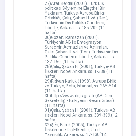
27)Aral, Berdal (2001), Türk Dış
politikası Söylemine Eleştirel Bir
Yaklaşım: Türkiye-Avrupa Birliği
Ortaklığı, Çalış, Şaban H. vd. (Der.),
Türkiyenin Dış Politika Gündemi,
Liberte, Ankara, ss. 185-209.(11.
hafta)
36)Gözen, Ramazan (2001),
Türkiyenin AB ile Entegrasyon
Sürecinin Açmazları ve Açılımları,
Çalış, Şaban H. vd. (Der.), Türkiyenin Dış
Politika Gündemi, Liberte, Ankara, ss.
137-160. (11. hafta)
28)Çalış, Şaban H. (2001), Türkiye-AB
İlişkileri, Nobel Ankara, ss. 1-338.(11.
hafta)
29)Rıdvan Karluk (1998), Avrupa Birliği
ve Türkiye, Beta, İstanbul, ss. 365-514.
(11. hafta)
30)http://www.abgs.gov.tr (AB Genel
Sekreterliği-Türkiyenin Resmi Sitesi)
(11. hafta)
31)Çalış, Şaban H. (2001), Türkiye-AB
İlişkileri, Nobel Ankara, ss. 339-399.(12.
hafta)
32)Şen, Faruk (2005), Türkiye-AB
İlişkilerinde Dış Etkenler, Ümit
Yayıncılık, Ankara, ss. 17-130(12.