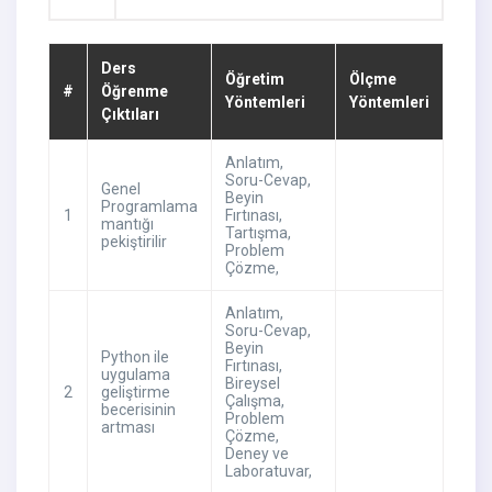
Ders
Öğretim
Ölçme
#
Öğrenme
Yöntemleri
Yöntemleri
Çıktıları
Anlatım
,
Soru-Cevap
,
Genel
Beyin
Programlama
1
Fırtınası
,
mantığı
Tartışma
,
pekiştirilir
Problem
Çözme
,
Anlatım
,
Soru-Cevap
,
Beyin
Python ile
Fırtınası
,
uygulama
Bireysel
2
geliştirme
Çalışma
,
becerisinin
Problem
artması
Çözme
,
Deney ve
Laboratuvar
,