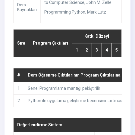
to Computer Science, John M. Zelle
Ders
Kaynakları
Programming Python, Mark Lutz
Katkı Düzeyi
Sıra
Program Çıktıları
1
2
3
4
5
#
Ders Öğrenme Çıktılarının Program Çıktılarına Katkıs
1
Genel Programlama mantığı pekiştirilir
2
Python ile uygulama geliştirme becerisinin artması
Değerlendirme Sistemi