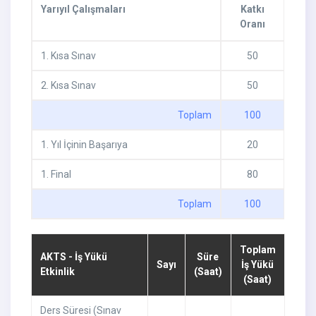
Yarıyıl Çalışmaları
Katkı
Oranı
1
.
Kısa Sınav
50
2
.
Kısa Sınav
50
Toplam
100
1
.
Yıl İçinin Başarıya
20
1
.
Final
80
Toplam
100
Toplam
AKTS - İş Yükü
Süre
Sayı
İş Yükü
Etkinlik
(Saat)
(Saat)
Ders Süresi (Sınav