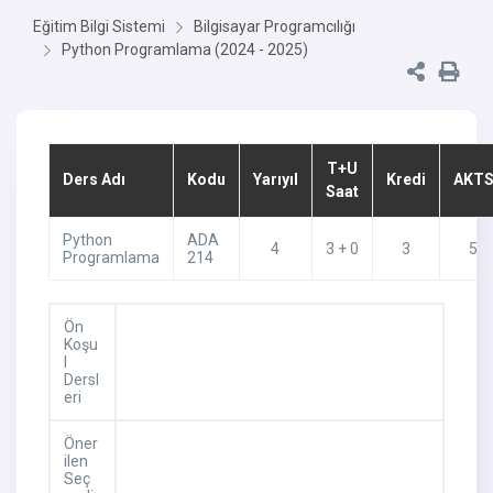
Eğitim Bilgi Sistemi
Bilgisayar Programcılığı
Python Programlama (2024 - 2025)
T+U
Ders Adı
Kodu
Yarıyıl
Kredi
AKT
Saat
Python
ADA
4
3 + 0
3
5
Programlama
214
Ön
Koşu
l
Dersl
eri
Öner
ilen
Seç