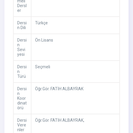
meli
Dersl
er
Dersi
Türkçe
n Dili
Dersi
Ön Lisans
n
Sevi
yesi
Dersi
Seçmeli
n
Türü
Dersi
Öğr.Gör. FATİH ALBAYRAK
n
Koor
dinat
örü
Dersi
Öğr.Gör. FATİH ALBAYRAK,
Vere
nler