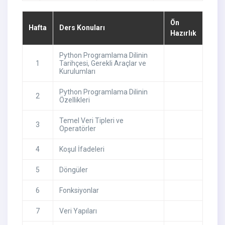
Ön
Hafta
Ders Konuları
Hazırlık
Python Programlama Dilinin
1
Tarihçesi, Gerekli Araçlar ve
Kurulumları
Python Programlama Dilinin
2
Özellikleri
Temel Veri Tipleri ve
3
Operatörler
4
Koşul İfadeleri
5
Döngüler
6
Fonksiyonlar
7
Veri Yapıları