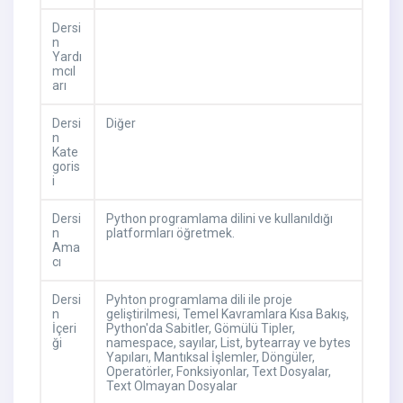
Dersi
n
Yardı
mcıl
arı
Dersi
Diğer
n
Kate
goris
i
Dersi
Python programlama dilini ve kullanıldığı
n
platformları öğretmek.
Ama
cı
Dersi
Pyhton programlama dili ile proje
n
geliştirilmesi, Temel Kavramlara Kısa Bakış,
İçeri
Python'da Sabitler, Gömülü Tipler,
ği
namespace, sayılar, List, bytearray ve bytes
Yapıları, Mantıksal İşlemler, Döngüler,
Operatörler, Fonksiyonlar, Text Dosyalar,
Text Olmayan Dosyalar